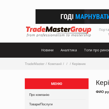
Порта
Новини
Аналітика
Топи про рино
TradeMaster
Компанії
Керівник
Кер
МЕНЮ
ФИО ру
Про компанію
Товари/Послуги