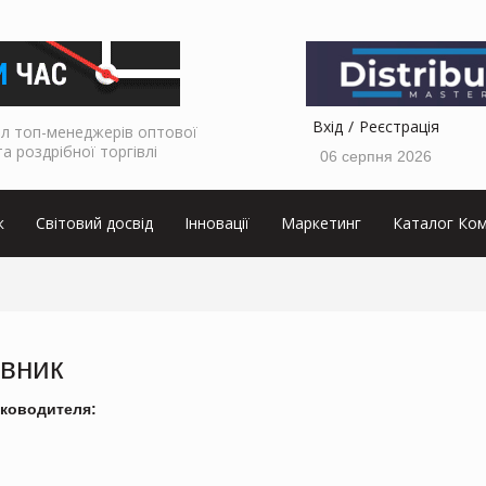
Вхід
Реєстрація
л топ-менеджерів оптової
та роздрібної торгівлі
06 серпня 2026
к
Світовий досвід
Інновації
Маркетинг
Каталог Ком
івник
ководителя: