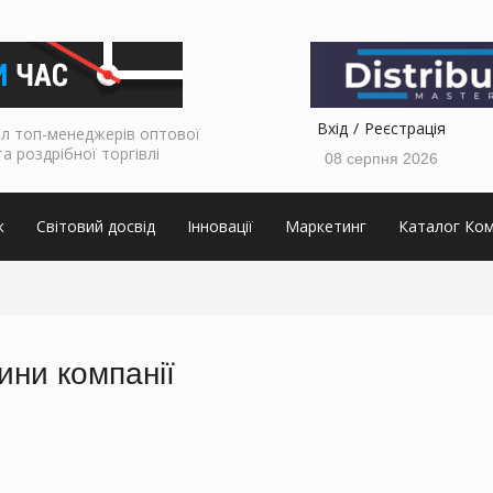
Вхід
Реєстрація
л топ-менеджерів оптової
та роздрібної торгівлі
08 серпня 2026
к
Світовий досвід
Інновації
Маркетинг
Каталог Ком
ини компанії