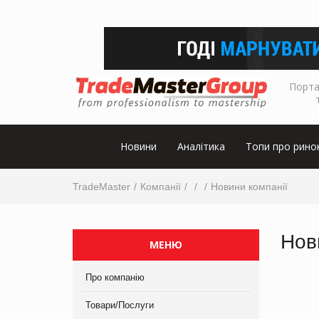
Порта
Новини
Аналітика
Топи про рино
TradeMaster
Компанії
Новини компанії
Нов
МЕНЮ
Про компанію
Товари/Послуги