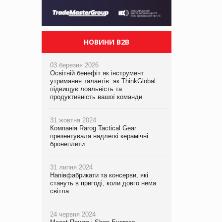
НОВИНИ B2B
03 березня 2026
Освітній бенефіт як інструмент
утримання талантів: як ThinkGlobal
підвищує лояльність та
продуктивність вашої команди
31 жовтня 2024
Компанія Rarog Tactical Gear
презентувала надлегкі керамічні
бронеплити
31 липня 2024
Напівфабрикати та консерви, які
стануть в пригоді, коли довго нема
світла
24 червня 2024