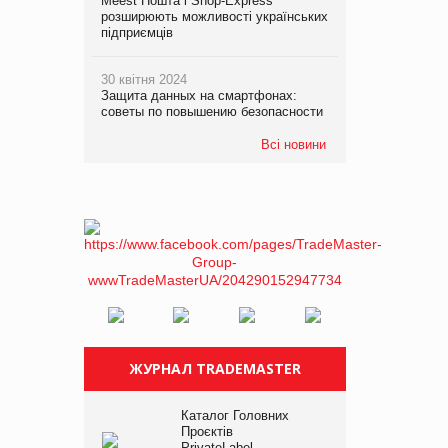
Meest Пошта і Shop-Express
розширюють можливості українських
підприємців
30 квітня 2024
Защита данных на смартфонах:
советы по повышению безопасности
Всі новини
ЖУРНАЛ TRADEMASTER
Каталог Головних
Проєктів
PrivateLabel –