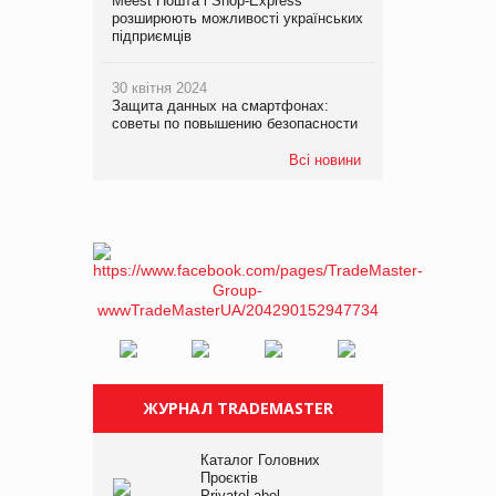
Meest Пошта і Shop-Express
розширюють можливості українських
підприємців
30 квітня 2024
Защита данных на смартфонах:
советы по повышению безопасности
Всі новини
ЖУРНАЛ TRADEMASTER
Каталог Головних
Проєктів
PrivateLabel –