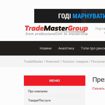
Порта
Новини
Аналітика
Топи про рино
TradeMaster
Компанії
Каталог товаров
Постача
През
МЕНЮ
Скачать
Про компанію
Товари/Послуги