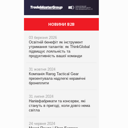
НОВИНИ B2B
03 березня 2026
Освітній бенефіт як інструмент
утримання талантів: як ThinkGlobal
підвищує лояльність та
продуктивність вашої команди
31 жовтня 2024
Компанія Rarog Tactical Gear
презентувала надлегкі керамічні
бронеплити
31 липня 2024
Напівфабрикати та консерви, які
стануть в пригоді, коли довго нема
світла
24 червня 2024