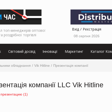
Вхід
Реєстрація
л топ-менеджерів оптової
та роздрібної торгівлі
08 серпня 2026
к
Світовий досвід
Інновації
Маркетинг
Каталог Ком
льники обладнання
Vik Hitline
Презентація компанії
ентація компанії LLC Vik Hitline
 презентацию (1)