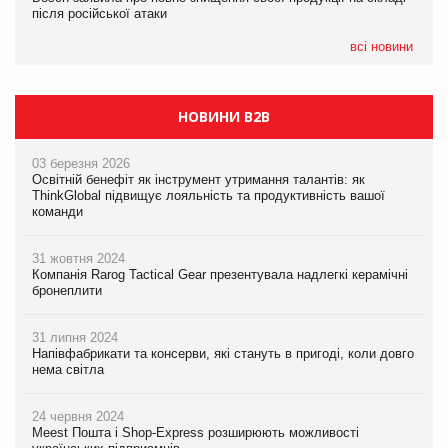
після російської атаки
після російської атаки
05.08.2026
Сергій Лісунов про заморожені хлібобулочні вироби на
всі новини
PrivateLabel&FMCG Master 2026
НОВИНИ B2B
03 березня 2026
Освітній бенефіт як інструмент утримання талантів: як
ThinkGlobal підвищує лояльність та продуктивність вашої
команди
31 жовтня 2024
Компанія Rarog Tactical Gear презентувала надлегкі керамічні
бронеплити
31 липня 2024
Напівфабрикати та консерви, які стануть в пригоді, коли довго
нема світла
24 червня 2024
Meest Пошта і Shop-Express розширюють можливості