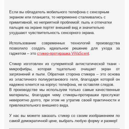
Если вы обладатель мобильного телефона с сенсорным
экраном или планшета, то непременно сталкивались с
примитивной, но неприятной проблемой: пыль и отпечатки
пальцев на экране портят внешний вид и значительно
ухудшают чувствительность сенсорного экрана.
Использование современных технологий производства
позволило создать идеальное решение для ухода за
гаджетом – это
стикер-протирашка ViVaScent
.
Стикер изготовлен из супермягкой антистатической ткани -
микрофибры, которая тщательно очищает экран от
загрязнений и пыли. Обратная сторона стикера – это основа
из эластичного полиуретанового геля, благодаря которой он
надежно клеится на корпус телефона, не оставляя следов.
В производстве мы используем только самые качественные
материалы, благодаря чему стикеры-протирашки прослужат
невероятно долго, при этом не утратив своей практичности и
привлекательного внешнего вида.
У нас вы можете заказать стикер со своим изображением по
самой демократичной цене, выбрать любую форму и размер!