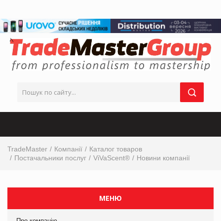
TradeMaster
Компанії
Каталог товаров
Постачальники послуг
ViVaScent®
Новини компанії
МЕНЮ
Про компанію