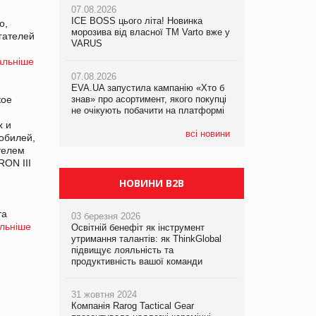
07.08.2026
ICE BOSS цього літа! Новинка
06.08.2026
о,
07.08.2026
морозива від власної ТМ Varto вже у
Смачна новинка для хвостатих: у
гателей
Франція заборонила рекламні дзвінки
VARUS
VARUS з’явилися паучі Varto Paw
без згоди клієнтів
expert від власної ТМ Varto!
альніше
07.08.2026
EVA.UA запустила кампанію «Хто б
05.08.2026
кое
знав» про асортимент, якого покупці
Мережа супермаркетів VARUS купує
не очікують побачити на платформі
мережу магазинів формату
convenience store КОЛО: об’єднана
х и
компанія налічуватиме 374 магазини
всі новини
обилей,
телем
ON III
НОВИНИ B2B
та
03 березня 2026
льніше
Освітній бенефіт як інструмент
утримання талантів: як ThinkGlobal
підвищує лояльність та
продуктивність вашої команди
31 жовтня 2024
Компанія Rarog Tactical Gear