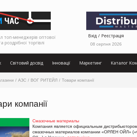
Вхід
Реєстрація
л топ-менеджерів оптової
та роздрібної торгівлі
08 серпня 2026
к
Світовий досвід
Інновації
Маркетинг
Каталог Ком
агазини
АЗС
ВОГ РИТЕЙЛ
Товари компанії
ари компанії
Cмазочные материалы
Компания является официальным дистрибьюторо
смазочных материалов компании «ОРЛЕН ОЙЛ» (