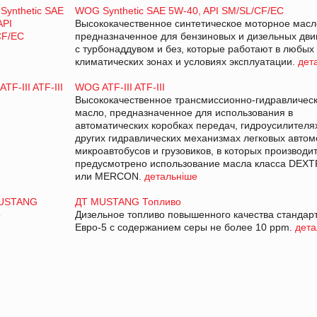
WOG Synthetic SAE 5W-40, API SM/SL/CF/EC
Высококачественное синтетическое моторное масл
предназначенное для бензиновых и дизельных дви
с турбонаддувом и без, которые работают в любых
климатических зонах и условиях эксплуатации.
дет
WOG ATF-III ATF-III
Высококачественное трансмиссионно-гидравличес
масло, предназначенное для использования в
автоматических коробках передач, гидроусилителя
других гидравлических механизмах легковых автом
микроавтобусов и грузовиков, в которых производи
предусмотрено использование масла класса DEXTR
или MERCON.
детальніше
ДТ MUSTANG Топливо
Дизельное топливо повышенного качества стандар
Евро-5 с содержанием серы не более 10 ppm.
дета