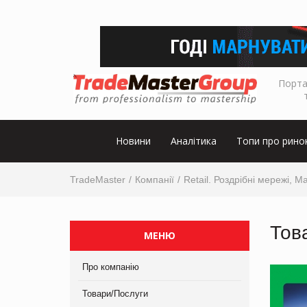
Порта
Новини
Аналітика
Топи про рино
TradeMaster
Компанії
Retail. Роздрібні мережі, М
Тов
МЕНЮ
Про компанію
Товари/Послуги