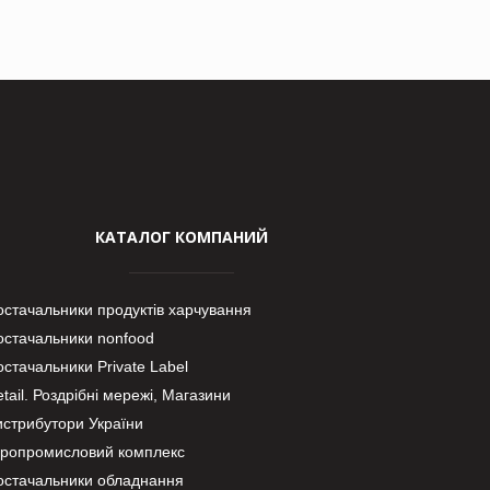
КАТАЛОГ КОМПАНИЙ
остачальники продуктів харчування
остачальники nonfood
стачальники Private Label
tail. Роздрібні мережі, Магазини
истрибутори України
гропромисловий комплекс
остачальники обладнання