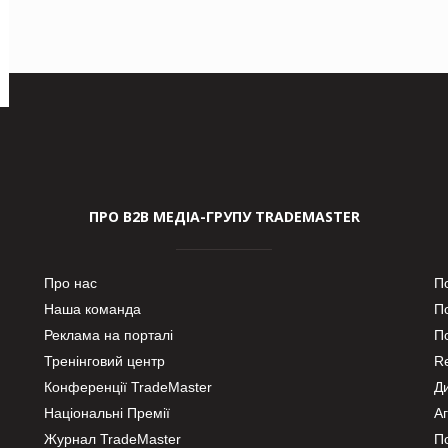
ПРО В2В МЕДІА-ГРУПУ TRADEMASTER
Про нас
П
Наша команда
П
Реклама на порталі
По
Тренінговий центр
Re
Конференції TradeMaster
Д
Національні Премії
А
Журнал TradeMaster
П