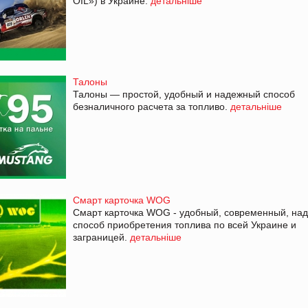
OIL») в Украине.
детальніше
Талоны
Талоны — простой, удобный и надежный способ
безналичного расчета за топливо.
детальніше
Смарт карточка WOG
Смарт карточка WOG - удобный, современный, на
способ приобретения топлива по всей Украине и
заграницей.
детальніше