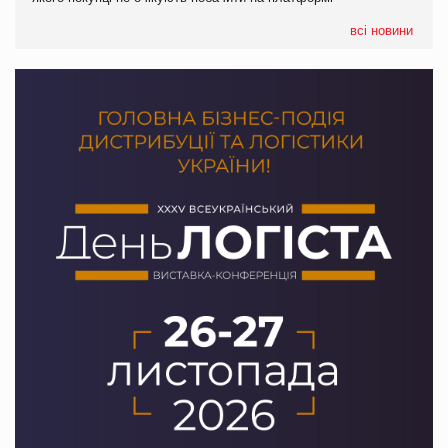
формату convenience store КОЛО: об’єднана компанія
налічуватиме 374 магазини
всі новини