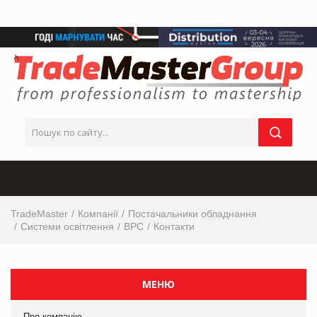
TradeMaster
Компанії
Постачальники обладнання
Системи освітлення
ВРС
Контакти
МЕНЮ
Про компанію