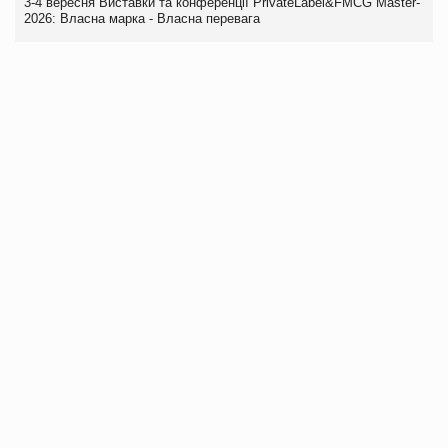
3-4 вересня Виставки та конференції PrivateLabel&FMCG Master-
2026: Власна марка - Власна перевага