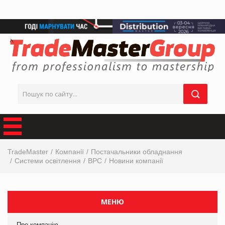
TradeMaster
Компанії
Постачальники обладнання
Системи освітлення
ВРС
Новини компанії
МЕНЮ
Про компанію