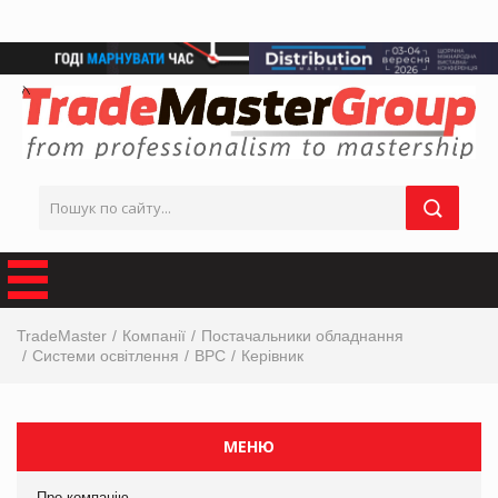
TradeMaster
Компанії
Постачальники обладнання
Системи освітлення
ВРС
Керівник
МЕНЮ
Про компанію