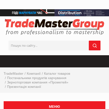
TradeMaster
Компанії
Каталог товаров
Постачальники продуктів харчування
Зерноторговая компания «Прометей»
Презентація компанії
МЕНЮ