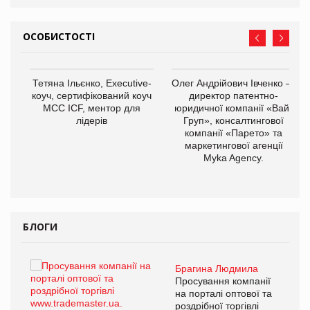
ОСОБИСТОСТІ
Тетяна Ільєнко, Executive-
Олег Андрійович Івченко —
коуч, сертифікований коуч
директор патентно-
МСС ICF, ментор для
юридичної компанії «Вайз
лідерів
Груп», консалтингової
компанії «Парето» та
маркетингової агенції
,
Myka Agency.
ОВ
БЛОГИ
Брагина Людмила
ї
Просування компанії
а
на порталі оптової та
роздрібної торгівлі