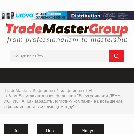
TradeMaster
Коференції
Конференції ТМ
8-ая Всеукраинская конференция "Всеукраинский ДЕНЬ
ЛОГИСТА: Как зарядить Логистику компании на повышение
эффективности в следующем году"
Всі
Нові
Минулі