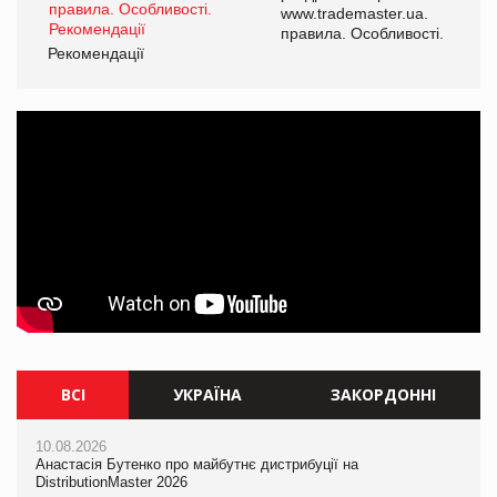
www.trademaster.ua.
і.
правила. Особливості.
Рекомендації
Ре
ВСІ
УКРАЇНА
ЗАКОРДОННІ
10.08.2026
10.08.2026
10.08.2026
Анастасія Бутенко про майбутнє дистрибуції на
Анастасія Бутенко про майбутнє дистрибуції на
Mattel присвятила Barbie Вітні Х'юстон
DistributionMaster 2026
DistributionMaster 2026