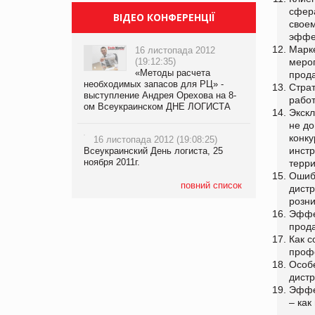
сфера
ВІДЕО КОНФЕРЕНЦІЇ
своем
эффе
Марке
16 листопада 2012
(19:12:35)
меро
«Методы расчета
прода
необходимых запасов для РЦ» -
Страт
выступление Андрея Орехова на 8-
рабо
ом Всеукраинском ДНЕ ЛОГИСТА
Экскл
не до
конк
16 листопада 2012 (19:08:25)
инст
Всеукраинский День логиста, 25
ноября 2011г.
терр
Ошибк
повний список
дистр
розн
Эффе
прод
Как 
проф
Особе
дист
Эффе
– как