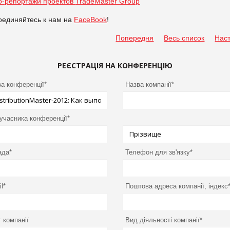
о-репортажи проектов
TradeMaster Group
оединяйтесь к нам на
FaceBook
!
Попередня
Весь список
Нас
РЕЄСТРАЦІЯ НА КОНФЕРЕНЦІЮ
а конференції*
Назва компанії*
 учасника конференції*
ада*
Телефон для зв'язку*
l*
Поштова адреса компанії, індекс
 компанії
Вид діяльності компанії*