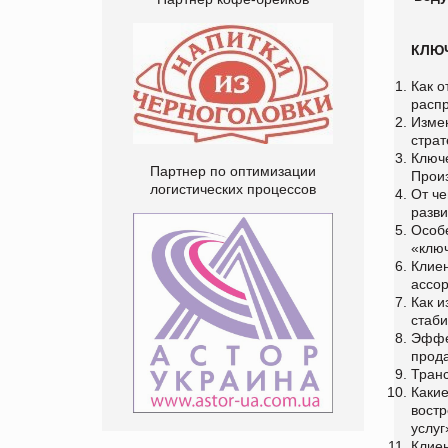
КЛЮ
Как о
расп
Измен
стра
Ключ
Партнер по оптимизации
Прои
логистических процессов
От че
разв
Особ
«клю
Клиен
ассо
Как 
стаб
Эффе
прод
Транс
Какие
вост
услу
Клиен