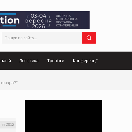
паній
Логістика
Тренінги
Конференції
 товара?"
тня 2012