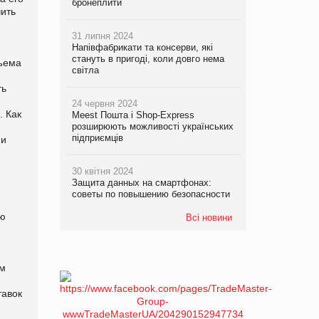
бронеплити
чить
31 липня 2024
Напівфабрикати та консерви, які
стануть в пригоді, коли довго нема
бъема
світла
ть
24 червня 2024
. Как
Meest Пошта і Shop-Express
розширюють можливості українських
підприємців
 и
30 квітня 2024
Защита данных на смартфонах:
й
советы по повышению безопасности
ию
Всі новини
ым
тавок