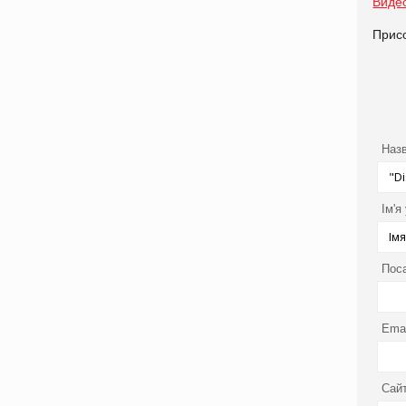
Виде
Прис
Назв
Ім'я
Пос
Emai
Сайт