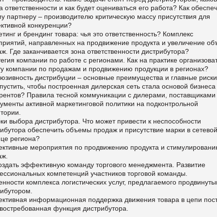
 ответственности и как будет оцениваться его работа? Как обеспе
у партнеру – производителю критическую массу присутствия для
ктивной конкуренции?
тинг и брендинг товара: чья это ответственность? Комплекс
приятий, направленных на продвижение продукта и увеличение о
ж. Где заканчивается зона ответственности дистрибутора?
егия компании по работе с регионами. Как на практике организова
ту компании по продажам и продвижению продукции в регионах?
юзивность дистрибуции – основные преимущества и главные риски
пустить, чтобы построенная дилерская сеть стала основой бизнеса
урентов? Правила тесной коммуникации с дилерами, поставщиками
рументы активной маркетинговой политики на подконтрольной
итории.
и выбора дистрибутора. Что может привести к неспособности
ибутора обеспечить объемы продаж и присутствие марки в сетево
ице региона?
ктивные мероприятия по продвижению продукта и стимулирован
аж.
создать эффективную команду торгового менеджмента. Развитие
ессиональных компетенций участников торговой команды.
нности комплекса логистических услуг, предлагаемого продвинут
рибутором.
ктивная информационная поддержка движения товара в цепи пос
 востребованная функция дистрибутора.