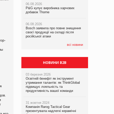
українському бізнесу за час
06.08.2026
06.08.2026
повномасштабної війни
P&G купує виробника харчових
P&G купує виробника харчових
добавок Thorne
добавок Thorne
05.08.2026
Смачне поповнення дитячого меню:
06.08.2026
06.08.2026
у VARUS з’явилися новинки від ТМ
Bosch заявила про повне знищення
Bosch заявила про повне знищення
ТОКЕРИ
своєї продукції на складі після
своєї продукції на складі після
російської атаки
російської атаки
тор-
05.08.2026
Сергій Лісунов про заморожені
всі новини
хлібобулочні вироби на
вы
PrivateLabel&FMCG Master 2026
НОВИНИ B2B
03 березня 2026
Освітній бенефіт як інструмент
утримання талантів: як ThinkGlobal
я
підвищує лояльність та
продуктивність вашої команди
дов.
м
31 жовтня 2024
т
Компанія Rarog Tactical Gear
презентувала надлегкі керамічні
а его