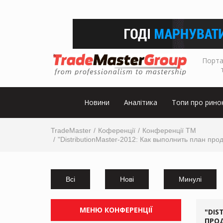
Порта
Новини
Аналітика
Топи про рино
TradeMaster
Коференції
Конференції ТМ
"DistributionMaster-2012: Как выполнить план п
Всі
Нові
Минулі
МЕНЮ КОНФЕРЕНЦІЇ
"DIS
ПРО