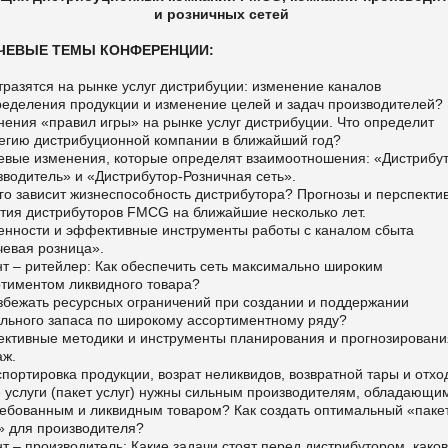
и розничных сетей
ЧЕВЫЕ ТЕМЫ КОНФЕРЕНЦИИ:
тразятся на рынке услуг дистрибуции: изменение каналов
ределения продукции и изменение целей и задач производителей?
ения «правил игры» на рынке услуг дистрибуции. Что определит
тегию дистрибуционной компании в ближайший год?
евые изменения, которые определят взаимоотношения: «Дистрибу
зводитель» и «Дистрибутор-Розничная сеть».
го зависит жизнеспособность дистрибутора? Прогнозы и перспекти
ития дистрибуторов FMCG на ближайшие несколько лет.
енности и эффективные инструменты работы с каналом сбыта
чевая розница».
т – ритейлер: Как обеспечить сеть максимально широким
ртиментом ликвидного товара?
избежать ресурсных ограничений при создании и поддержании
ильного запаса по широкому ассортиментному ряду?
ктивные методики и инструменты планирования и прогнозировани
аж.
портировка продукции, возрат неликвидов, возвратной тары и отхо
 услуги (пакет услуг) нужны сильным производителям, обладающи
ребованным и ликвидным товаром? Как создать оптимальный «паке
г» для производителя?
т – производитель: Какие задачи стоят перед дистрибутором, каков