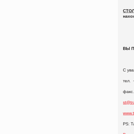
СТОЛ
нахо
ВЫ 
С ув
тел. 
факс.
st
@tr
www.t
PS: Т