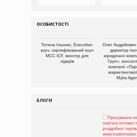
ОСОБИСТОСТІ
арас Ігорович,
Тетяна Ільєнко, Executive-
Олег Андрійович
иробництва ТОВ
коуч, сертифікований коуч
директор пат
Герчак"
МСС ICF, ментор для
юридичної компа
лідерів
Груп», консал
компанії «Пар
маркетингової
Myka Agen
БЛОГИ
Брагина Людмила
Просування компанії на
порталі оптової та
роздрібної торгівлі