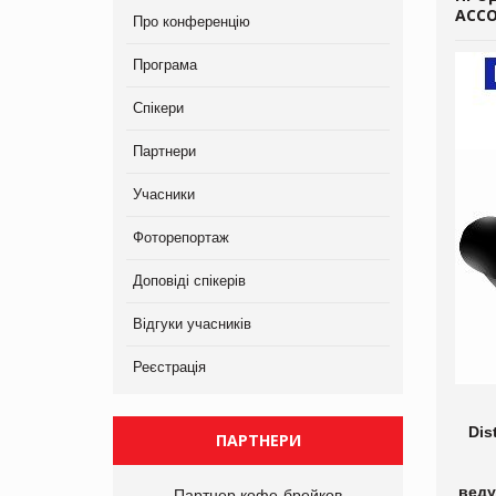
АСС
Про конференцію
Програма
Спікери
Партнери
Учасники
Фоторепортаж
Доповіді спікерів
Відгуки учасників
Реєстрація
Dis
ПАРТНЕРИ
веду
Партнер кофе-брейков