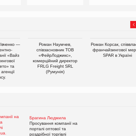
 Івченко —
Роман Наумчев,
Роман Корсак, співвла
ентно-
співзасновник ТОВ
франчайзингової мер
нії «Вайз
«ФейрЛоджикс»,
SPAR в Україні
тингової
комерційний директор
ето» та
FRLG Freight SRL
 агенції
(Румунія)
cy.
Брагина Людмила
Просування компанії на
порталі оптової та
роздрібної торгівлі