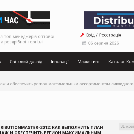
Вхід
Реєстрація
л топ-менеджерів оптової
та роздрібної торгівлі
06 серпня 2026
к
Світовий досвід
Інновації
Маркетинг
Каталог Ком
родаж и обеспечить регион максимальным ассортиментом ликвидного
31 жов
TRIBUTIONMASTER-2012: КАК ВЫПОЛНИТЬ ПЛАН
ДАЖ И ОБЕСПЕЧИТЬ РЕГИОН МАКСИМАЛЬНЫМ