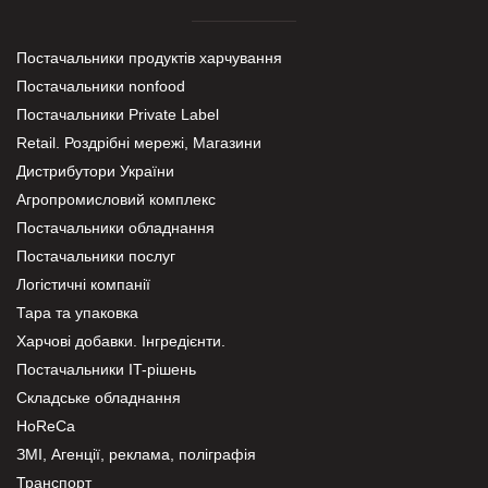
Постачальники продуктів харчування
Постачальники nonfood
Постачальники Private Label
Retail. Роздрібні мережі, Магазини
Дистрибутори України
Агропромисловий комплекс
Постачальники обладнання
Постачальники послуг
Логістичні компанії
Тара та упаковка
Харчові добавки. Інгредієнти.
Постачальники IT-рішень
Складське обладнання
HoReCa
ЗМІ, Агенції, реклама, поліграфія
Транспорт