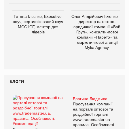
Тетяна Ільєнко, Executive-
Олег Андрійович Івченко —
коуч, сертифікований коуч
директор патентно-
МСС ICF, ментор для
юридичної компанії «Вайз
лідерів
Груп», консалтингової
компанії «Парето» та
маркетингової агенції
Myka Agency.
БЛОГИ
Брагина Людмила
Просування компанії
на порталі оптової та
роздрібної торгівлі
www.trademaster.ua.
правила. Особливості.