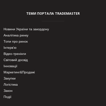
ТЕМИ ПОРТАЛА TRADEMASTER
Новини України та закордону
Аналітика ринку
Топи про ринок
Інтерв’ю
Відео-тренінги
Світовий досвід
Інновації
Маркетинг&Продажі
Закупки
Логістика
Закон
Події