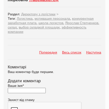
Раздел:
Директору з логістики
>
Теги:
Логистика
,
мотивация персонала
,
конкурентная
заработная плата
,
школа логистов
,
Ярослав Степченков
,
склад
,
выбор складкой площади
,
эффективность
компании
Попередня
Весь список
Наступна
Коментарі
Ваш коментар буде першим.
Додати коментар
Ваше імя
*
Захист від спаму