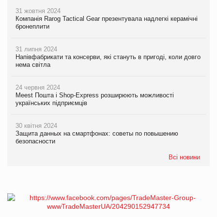
31 жовтня 2024
Компанія Rarog Tactical Gear презентувала надлегкі керамічні
бронеплити
31 липня 2024
Напівфабрикати та консерви, які стануть в пригоді, коли довго
нема світла
24 червня 2024
Meest Пошта і Shop-Express розширюють можливості
українських підприємців
30 квітня 2024
Защита данных на смартфонах: советы по повышению
безопасности
Всі новини