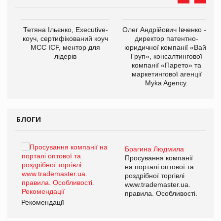
,
Тетяна Ільєнко, Executive-
Олег Андрійович Івченко —
ОВ
коуч, сертифікований коуч
директор патентно-
МСС ICF, ментор для
юридичної компанії «Вайз
лідерів
Груп», консалтингової
компанії «Парето» та
маркетингової агенції
Myka Agency.
БЛОГИ
Брагина Людмила
ї
Просування компанії
а
на порталі оптової та
роздрібної торгівлі
www.trademaster.ua.
і.
правила. Особливості.
Рекомендації
Ре