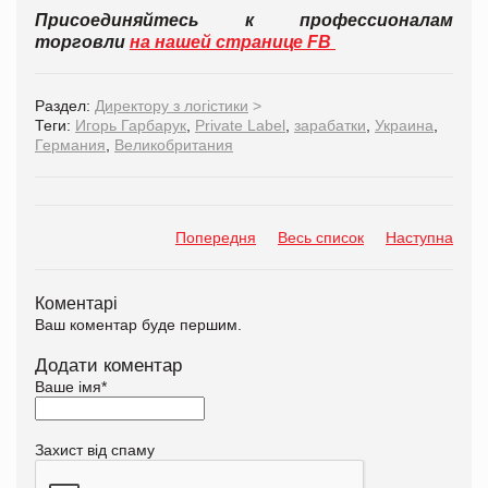
Присоединяйтесь к профессионалам
торговли
на нашей странице FB
Раздел:
Директору з логістики
>
Теги:
Игорь Гарбарук
,
Private Label
,
зарабатки
,
Украина
,
Германия
,
Великобритания
Попередня
Весь список
Наступна
Коментарі
Ваш коментар буде першим.
Додати коментар
Ваше імя
*
Захист від спаму