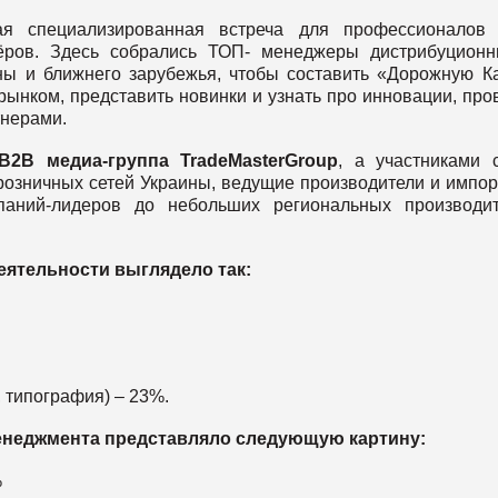
ая специализированная встреча для профессионалов 
ёров. Здесь собрались ТОП- менеджеры дистрибуцион
ны и ближнего зарубежья, чтобы составить «Дорожную К
 рынком, представить новинки и узнать про инновации, про
тнерами.
В2В медиа-группа TradeMasterGroup
, а участниками 
розничных сетей Украины, ведущие производители и импо
аний-лидеров до небольших региональных производит
еятельности выглядело так:
, типография) – 23%.
енеджмента представляло следующую картину:
%