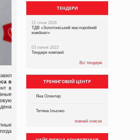
ТЕНДЕРИ
21 січня 2026
ТДВ «Золотоніський маслоробний
комбінат»
03 липня 2023
Тендери компанії
Всі тендери
тавил
ТРЕНІНГОВИЙ ЦЕНТР
еса в
ент в
ивные
Яна Олентир
говую
едена
Тетяна Ільєнко
повний список
упные
тогда
НАЙБЛИЖЧА КОНФЕРЕНЦІЯ