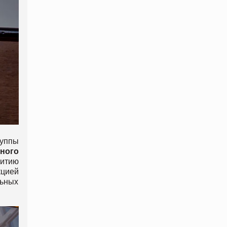
руппы
ного
витию
кцией
льных