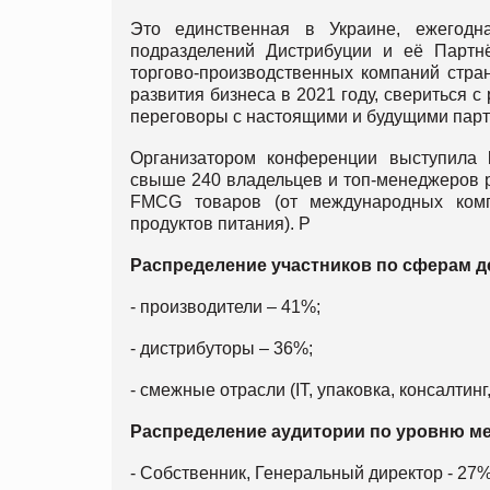
Это единственная в Украине, ежегодн
подразделений Дистрибуции и её Партн
торгово-производственных компаний стра
развития бизнеса в 2021 году, свериться с
переговоры с настоящими и будущими пар
Организатором конференции выступила
свыше 240 владельцев и топ-менеджеров 
FMCG товаров (от международных комп
продуктов питания). Р
Распределение участников по сферам д
- производители – 41%;
- дистрибуторы – 36%;
- смежные отрасли (IT, упаковка, консалтинг
Распределение аудитории по уровню м
- Собственник, Генеральный директор - 27