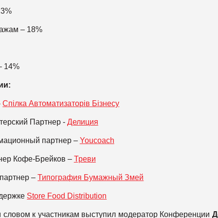
23%
дажам – 18%
– 14%
ии:
-
Спілка Автоматизаторів Бізнесу
терский Партнер -
Делиция
мационный партнер –
Youcoach
нер Кофе-Брейков –
Треви
партнер –
Типография Бумажный Змей
ддержке
Store Food Distribution
м словом к участникам выступил модератор Конференции
Д