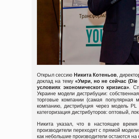
Открыл сессию
Никита Котеньов
, директ
доклад на тему
«Умри, но не сейчас (Di
условиях экономического кризиса»
. С
Украине модели дистрибуции: собственная
торговые компании (самая популярная м
компанию, дистрибуция через модель PL
категоризация дистрибуторов: оптовый, ло
Никита указал, что в настоящее время
производители переходят с прямой модели 
как небольшие производители остаются на