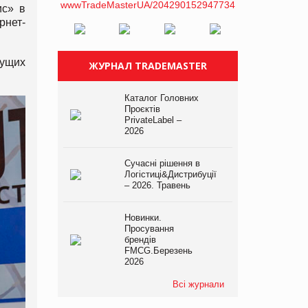
ис» в
рнет-
дущих
ЖУРНАЛ TRADEMASTER
Каталог Головних
Проєктів
PrivateLabel –
2026
Сучасні рішення в
Логістиці&Дистрибуції
– 2026. Травень
Новинки.
Просування
брендів
FMCG.Березень
2026
Всі журнали