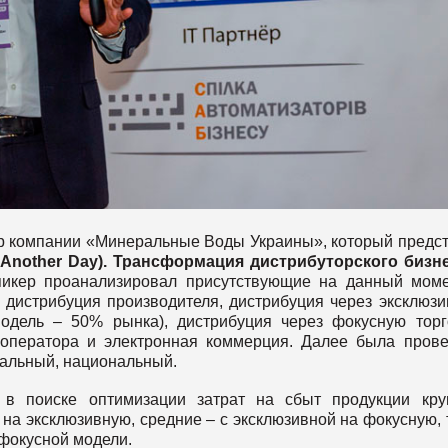
ор компании «Минеральные Воды Украины», который предс
e Another Day). Трансформация дистрибуторского бизн
пикер проанализировал присутствующие на данный мом
 дистрибуция производителя, дистрибуция через эксклюз
одель – 50% рынка), дистрибуция через фокусную тор
 оператора и электронная коммерция. Далее была пров
кальный, национальный.
 в поиске оптимизации затрат на сбыт продукции кр
на эксклюзивную, средние – с эксклюзивной на фокусную, 
 фокусной модели.