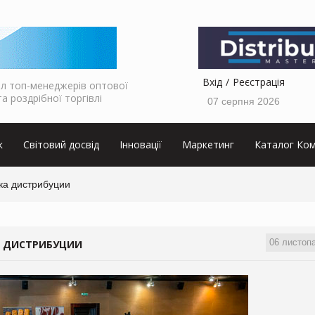
Вхід
Реєстрація
л топ-менеджерів оптової
та роздрібної торгівлі
07 серпня 2026
к
Світовий досвід
Інновації
Маркетинг
Каталог Ком
нка дистрибуции
06 листоп
КА ДИСТРИБУЦИИ