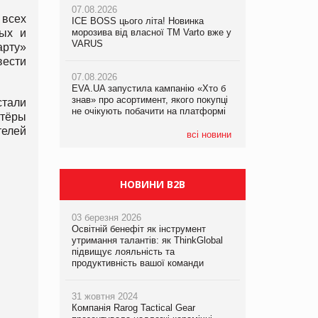
07.08.2026
всех
ICE BOSS цього літа! Новинка
06.08.2026
07.08.2026
ных и
морозива від власної ТМ Varto вже у
Смачна новинка для хвостатих: у
Франція заборонила рекламні дзвінки
VARUS
VARUS з’явилися паучі Varto Paw
арту»
без згоди клієнтів
expert від власної ТМ Varto!
вести
07.08.2026
EVA.UA запустила кампанію «Хто б
05.08.2026
знав» про асортимент, якого покупці
Мережа супермаркетів VARUS купує
стали
не очікують побачити на платформі
мережу магазинів формату
ртёры
convenience store КОЛО: об’єднана
елей
компанія налічуватиме 374 магазини
всі новини
НОВИНИ B2B
03 березня 2026
Освітній бенефіт як інструмент
утримання талантів: як ThinkGlobal
підвищує лояльність та
продуктивність вашої команди
31 жовтня 2024
Компанія Rarog Tactical Gear