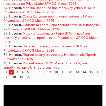
локалізації на PrivateLabel&FMCG Master 2026
34. Новость
Марина Забарило про формулу успіху ВТМ на
PrivateLabel&FMCG Master 2026
35. Новость
Ольга Капустян про причини вибору ВТМ на
PrivateLabel&FMCG Master 2026
36. Новость
Єлизавета Горган про тренди споживчої поведінки
на PrivateLabel&FMCG Master 2026
37. Новость
Максим Кореновський про ВТМ як драйвер
розвитку ритейлу та виробника на PrivateLabel&FMCG Master
2026
38. Новость
Наталія Краснощок про переваги ВТМ на
PrivateLabel&FMCG Master 2026
39. Новость
Подати заявку на участь у Національній Премії
«PrivateLabel-2026.
40. Новость
PrivateLabel&FMCG Master 2026 об’єднає
виробників, ритейл і постачальників
1
2
3
4
5
6
7
8
9
10
11
12
13
14
15
16
17
18
19
20