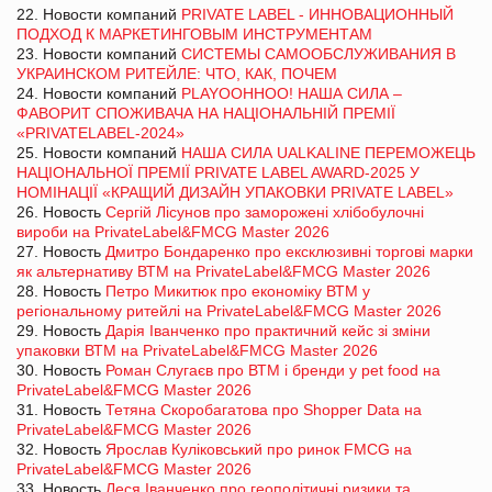
22. Новости компаний
PRIVATE LABEL - ИННОВАЦИОННЫЙ
ПОДХОД К МАРКЕТИНГОВЫМ ИНСТРУМЕНТАМ
23. Новости компаний
СИСТЕМЫ САМООБСЛУЖИВАНИЯ В
УКРАИНСКОМ РИТЕЙЛЕ: ЧТО, КАК, ПОЧЕМ
24. Новости компаний
PLAYOOHHOO! НАША СИЛА –
ФАВОРИТ СПОЖИВАЧА НА НАЦІОНАЛЬНІЙ ПРЕМІЇ
«PRIVATELABEL-2024»
25. Новости компаний
НАША СИЛА UALKALINE ПЕРЕМОЖЕЦЬ
НАЦІОНАЛЬНОЇ ПРЕМІЇ PRIVATE LABEL AWARD-2025 У
НОМІНАЦІЇ «КРАЩИЙ ДИЗАЙН УПАКОВКИ PRIVATE LABEL»
26. Новость
Сергій Лісунов про заморожені хлібобулочні
вироби на PrivateLabel&FMCG Master 2026
27. Новость
Дмитро Бондаренко про ексклюзивні торгові марки
як альтернативу ВТМ на PrivateLabel&FMCG Master 2026
28. Новость
Петро Микитюк про економіку ВТМ у
регіональному ритейлі на PrivateLabel&FMCG Master 2026
29. Новость
Дарія Іванченко про практичний кейс зі зміни
упаковки ВТМ на PrivateLabel&FMCG Master 2026
30. Новость
Роман Слугаєв про ВТМ і бренди у pet food на
PrivateLabel&FMCG Master 2026
31. Новость
Тетяна Скоробагатова про Shopper Data на
PrivateLabel&FMCG Master 2026
32. Новость
Ярослав Куліковський про ринок FMCG на
PrivateLabel&FMCG Master 2026
33. Новость
Леся Іванченко про геополітичні ризики та