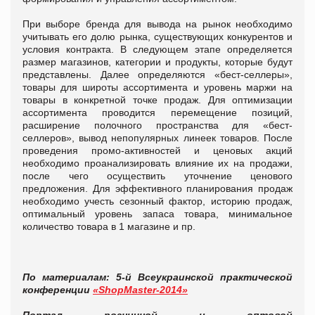
При выборе бренда для вывода на рынок необходимо
учитывать его долю рынка, существующих конкурентов и
условия контракта. В следующем этапе определяется
размер магазинов, категории и продукты, которые будут
представлены. Далее определяются «бест-селлеры»,
товары для широты ассортимента и уровень маржи на
товары в конкретной точке продаж. Для оптимизации
ассортимента проводится перемещение позиций,
расширение полочного пространства для «бест-
селлеров», вывод непопулярных линеек товаров. После
проведения промо-активностей и ценовых акций
необходимо проанализировать влияние их на продажи,
после чего осуществить уточнение ценового
предложения. Для эффективного планирования продаж
необходимо учесть сезонный фактор, историю продаж,
оптимальный уровень запаса товара, минимальное
количество товара в 1 магазине и пр.
По материалам:
5-й Всеукраинской практической
конференции
«ShopMaster-2014»
Портал розничной и оптовой