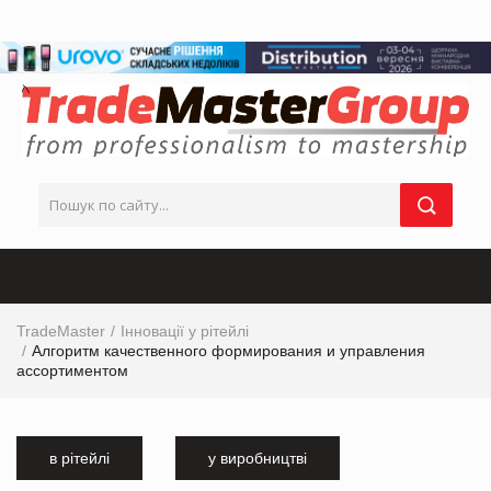
TradeMaster
Інновації у рітейлі
Алгоритм качественного формирования и управления
ассортиментом
в рітейлі
у виробництві