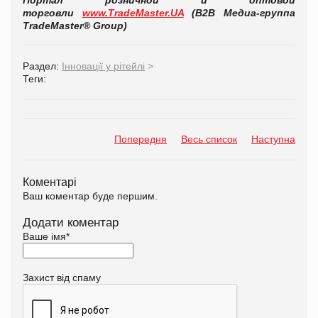
торговли
www.TradeMaster.UA
(В2В Медиа-группа
TradeMaster® Group)
Раздел:
Інновації у рітейлі
>
Теги:
Попередня
Весь список
Наступна
Коментарі
Ваш коментар буде першим.
Додати коментар
Ваше імя
*
Захист від спаму