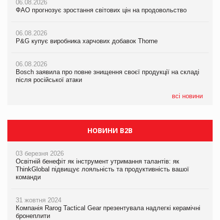
06.08.2026
06.08.2026
ФАО прогнозує зростання світових цін на продовольство
05.08.2026
ФАО прогнозує зростання світових цін на продовольство
Російська атака 5 серпня стала одним із наймасштабніших
ударів по українському бізнесу за час повномасштабної війни
06.08.2026
06.08.2026
P&G купує виробника харчових добавок Thorne
P&G купує виробника харчових добавок Thorne
05.08.2026
Смачне поповнення дитячого меню: у VARUS з’явилися
06.08.2026
06.08.2026
новинки від ТМ ТОКЕРИ
Bosch заявила про повне знищення своєї продукції на складі
Bosch заявила про повне знищення своєї продукції на складі
після російської атаки
після російської атаки
05.08.2026
Сергій Лісунов про заморожені хлібобулочні вироби на
всі новини
PrivateLabel&FMCG Master 2026
НОВИНИ B2B
03 березня 2026
Освітній бенефіт як інструмент утримання талантів: як
ThinkGlobal підвищує лояльність та продуктивність вашої
команди
31 жовтня 2024
Компанія Rarog Tactical Gear презентувала надлегкі керамічні
бронеплити