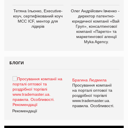
,
Тетяна Ільєнко, Executive-
Олег Андрійович Івченко —
ОВ
коуч, сертифікований коуч
директор патентно-
МСС ICF, ментор для
юридичної компанії «Вайз
лідерів
Груп», консалтингової
компанії «Парето» та
маркетингової агенції
Myka Agency.
БЛОГИ
Брагина Людмила
ї
Просування компанії
а
на порталі оптової та
роздрібної торгівлі
www.trademaster.ua.
і.
правила. Особливості.
Рекомендації
Ре