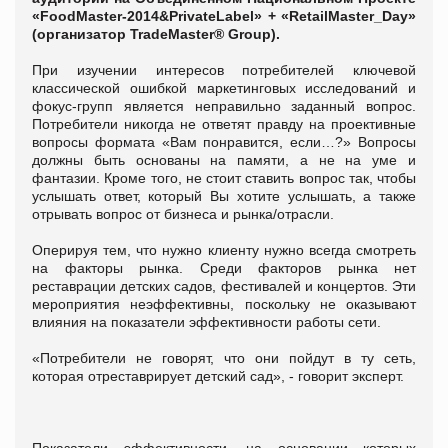
«FoodMaster-2014&PrivateLabel» + «RetailMaster_Day»
(организатор TradeMaster® Group).
При изучении интересов потребителей ключевой
классической ошибкой маркетинговых исследований и
фокус-групп является неправильно заданный вопрос.
Потребители никогда не ответят правду на проективные
вопросы формата «Вам понравится, если…?» Вопросы
должны быть основаны на памяти, а не на уме и
фантазии. Кроме того, не стоит ставить вопрос так, чтобы
услышать ответ, который Вы хотите услышать, а также
отрывать вопрос от бизнеса и рынка/отрасли.
Оперируя тем, что нужно клиенту нужно всегда смотреть
на факторы рынка. Среди факторов рынка нет
реставрации детских садов, фестивалей и концертов. Эти
мероприятия неэффективны, поскольку не оказывают
влияния на показатели эффективности работы сети.
«Потребители не говорят, что они пойдут в ту сеть,
которая отреставрирует детский сад», - говорит эксперт.
Показатели эффективности, на основании которых