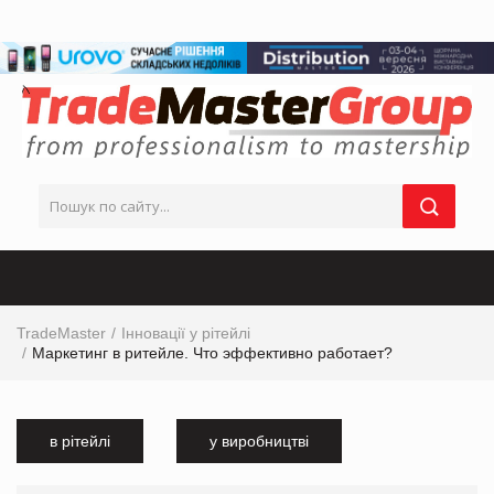
TradeMaster
Інновації у рітейлі
Маркетинг в ритейле. Что эффективно работает?
в рітейлі
у виробництві