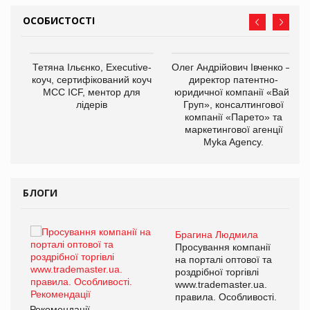
ОСОБИСТОСТІ
,
Тетяна Ільєнко, Executive-
Олег Андрійович Івченко —
ОВ
коуч, сертифікований коуч
директор патентно-
МСС ICF, ментор для
юридичної компанії «Вайз
лідерів
Груп», консалтингової
компанії «Парето» та
маркетингової агенції
Myka Agency.
БЛОГИ
Брагина Людмила
ї
Просування компанії
а
на порталі оптової та
роздрібної торгівлі
www.trademaster.ua.
і.
правила. Особливості.
Рекомендації
Ре