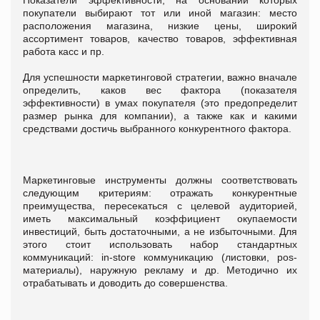
покупатели выбирают тот или иной магазин: место
расположения магазина, низкие цены, широкий
ассортимент товаров, качество товаров, эффективная
работа касс и пр.
Для успешности маркетинговой стратегии, важно вначале
определить, каков вес фактора (показателя
эффективности) в умах покупателя (это предопределит
размер рынка для компании), а также как и какими
средствами достичь выбранного конкурентного фактора.
Маркетинговые инструменты должны соответствовать
следующим критериям: отражать конкурентные
преимущества, пересекаться с целевой аудиторией,
иметь максимальный коэффициент окупаемости
инвестиций, быть достаточными, а не избыточными. Для
этого стоит использовать набор стандартных
коммуникаций: in-store коммуникацию (листовки, pos-
материалы), наружную рекламу и др. Методично их
отрабатывать и доводить до совершенства.