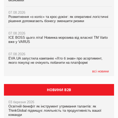
економіки
ICE BOSS цього літа! Новинка морозива від власної ТМ Varto
економіки
вже у VARUS
07.08.2026
07.08.2026
Розмитнення «з коліс» та крос-докінг: як оперативні логістичні
07.08.2026
Kraft Heinz скоротила збиток у першому півріччі
рішення допомагають бізнесу зменшити ризики
EVA.UA запустила кампанію «Хто б знав» про асортимент,
якого покупці не очікують побачити на платформі
07.08.2026
07.08.2026
Продажі Hugo Boss впали на 9%
ICE BOSS цього літа! Новинка морозива від власної ТМ Varto
06.08.2026
вже у VARUS
Смачна новинка для хвостатих: у VARUS з’явилися паучі
07.08.2026
Varto Paw expert від власної ТМ Varto!
Франція заборонила рекламні дзвінки без згоди клієнтів
07.08.2026
EVA.UA запустила кампанію «Хто б знав» про асортимент,
05.08.2026
якого покупці не очікують побачити на платформі
Мережа супермаркетів VARUS купує мережу магазинів
формату convenience store КОЛО: об’єднана компанія
налічуватиме 374 магазини
всі новини
НОВИНИ B2B
03 березня 2026
Освітній бенефіт як інструмент утримання талантів: як
ThinkGlobal підвищує лояльність та продуктивність вашої
команди