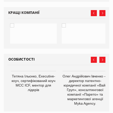
КРАЩІ КОМПАНІЇ
ОСОБИСТОСТІ
,
Тетяна Ільєнко, Executive-
Олег Андрійович Івченко —
ОВ
коуч, сертифікований коуч
директор патентно-
МСС ICF, ментор для
юридичної компанії «Вайз
лідерів
Груп», консалтингової
компанії «Парето» та
маркетингової агенції
Myka Agency.