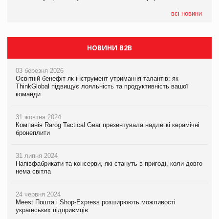
формату convenience store КОЛО: об’єднана компанія
налічуватиме 374 магазини
всі новини
НОВИНИ B2B
03 березня 2026
Освітній бенефіт як інструмент утримання талантів: як
ThinkGlobal підвищує лояльність та продуктивність вашої
команди
31 жовтня 2024
Компанія Rarog Tactical Gear презентувала надлегкі керамічні
бронеплити
31 липня 2024
Напівфабрикати та консерви, які стануть в пригоді, коли довго
нема світла
24 червня 2024
Meest Пошта і Shop-Express розширюють можливості
українських підприємців