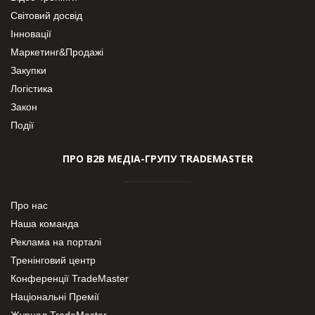
Світовий досвід
Інновації
Маркетинг&Продажі
Закупки
Логістика
Закон
Події
ПРО В2В МЕДІА-ГРУПУ TRADEMASTER
Про нас
Наша команда
Реклама на порталі
Тренінговий центр
Конференції TradeMaster
Національні Премії
Журнал TradeMaster