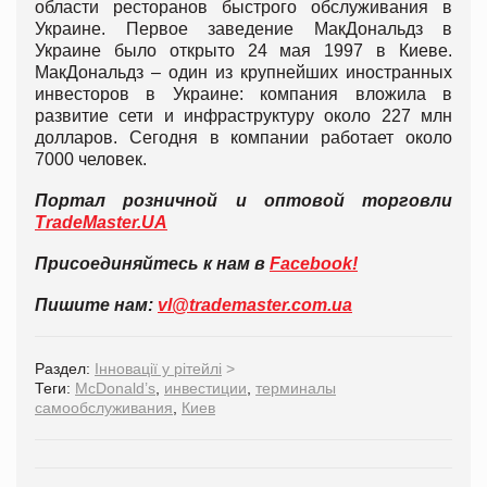
области ресторанов быстрого обслуживания в
Украине. Первое заведение МакДональдз в
Украине было открыто 24 мая 1997 в Киеве.
МакДональдз – один из крупнейших иностранных
инвесторов в Украине: компания вложила в
развитие сети и инфраструктуру около 227 млн
долларов. Сегодня в компании работает около
7000 человек.
Портал розничной и оптовой торговли
TradeMaster.UA
Присоединяйтесь к нам в
Facebook!
Пишите нам:
vl@trademaster.com.ua
Раздел:
Інновації у рітейлі
>
Теги:
McDonald’s
,
инвестиции
,
терминалы
самообслуживания
,
Киев