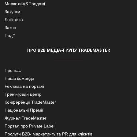
Маркетинг&Продажі
Закупки
Логістика
Закон
Події
ПРО В2В МЕДІА-ГРУПУ TRADEMASTER
Про нас
Наша команда
Реклама на порталі
Тренінговий центр
Конференції TradeMaster
Національні Премії
Журнал TradeMaster
Портал про Private Label
Послуги В2В- маркетингу та PR для клієнтів