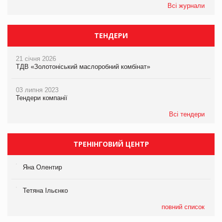
Всі журнали
ТЕНДЕРИ
21 січня 2026
ТДВ «Золотоніський маслоробний комбінат»
03 липня 2023
Тендери компанії
Всі тендери
ТРЕНІНГОВИЙ ЦЕНТР
Яна Олентир
Тетяна Ільєнко
повний список