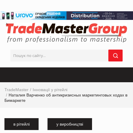
TradeMaster
Інновації у рітейлі
Наталия Варченко об антикризисных маркетинговых ходах в
Бимаркете
в рітейлі
у виробництві