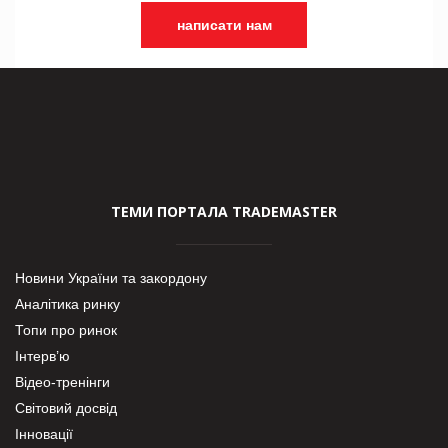
написати нам
ТЕМИ ПОРТАЛА TRADEMASTER
Новини України та закордону
Аналітика ринку
Топи про ринок
Інтерв’ю
Відео-тренінги
Світовий досвід
Інновації