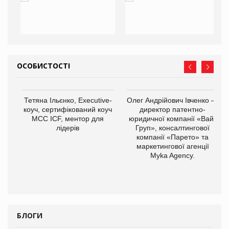
ОСОБИСТОСТІ
,
Тетяна Ільєнко, Executive-
Олег Андрійович Івченко —
ОВ
коуч, сертифікований коуч
директор патентно-
МСС ICF, ментор для
юридичної компанії «Вайз
лідерів
Груп», консалтингової
компанії «Парето» та
маркетингової агенції
Myka Agency.
БЛОГИ