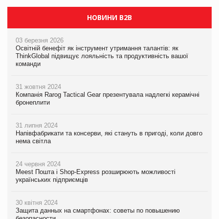
НОВИНИ B2B
03 березня 2026
Освітній бенефіт як інструмент утримання талантів: як
ThinkGlobal підвищує лояльність та продуктивність вашої
команди
31 жовтня 2024
Компанія Rarog Tactical Gear презентувала надлегкі керамічні
бронеплити
31 липня 2024
Напівфабрикати та консерви, які стануть в пригоді, коли довго
нема світла
24 червня 2024
Meest Пошта і Shop-Express розширюють можливості
українських підприємців
30 квітня 2024
Защита данных на смартфонах: советы по повышению
безопасности