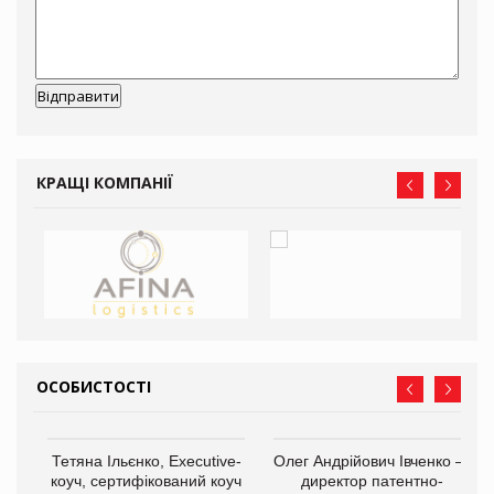
КРАЩІ КОМПАНІЇ
ОСОБИСТОСТІ
,
Тетяна Ільєнко, Executive-
Олег Андрійович Івченко —
ОВ
коуч, сертифікований коуч
директор патентно-