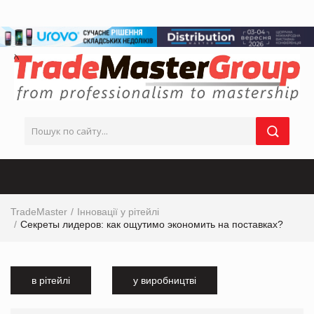
TradeMaster
Інновації у рітейлі
Секреты лидеров: как ощутимо экономить на поставках?
в рітейлі
у виробництві