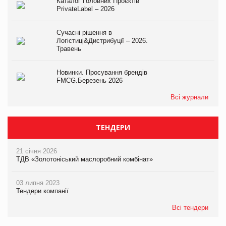
Каталог Головних Проєктів
PrivateLabel – 2026
Сучасні рішення в
Логістиці&Дистрибуції – 2026.
Травень
Новинки. Просування брендів
FMCG.Березень 2026
Всі журнали
ТЕНДЕРИ
21 січня 2026
ТДВ «Золотоніський маслоробний комбінат»
03 липня 2023
Тендери компанії
Всі тендери