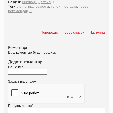
Раздел:
Інновації у рітейлі
>
Теги:
логистика
,
секреты
,
успех
,
поставки
,
Tesco
,
рекомендации
Попередня
Весь список
Наступна
Коментарі
Ваш коментар буде першим.
Додати коментар
Ваше імя
*
Захист від спаму
Повідомлення
*