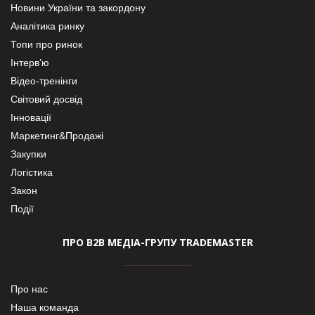
Новини України та закордону
Аналітика ринку
Топи про ринок
Інтерв’ю
Відео-тренінги
Світовий досвід
Інновації
Маркетинг&Продажі
Закупки
Логістика
Закон
Події
ПРО В2В МЕДІА-ГРУПУ TRADEMASTER
Про нас
Наша команда