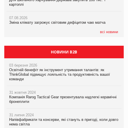
картоплі
07.08.2026
ICE BOSS цього літа! Новинка морозива від власної ТМ Varto
07.08.2026
вже у VARUS
07.08.2026
Kraft Heinz скоротила збиток у першому півріччі
Зміна клімату загрожує світовим дефіцитом чаю матча
07.08.2026
EVA.UA запустила кампанію «Хто б знав» про асортимент,
всі новини
якого покупці не очікують побачити на платформі
НОВИНИ B2B
03 березня 2026
Освітній бенефіт як інструмент утримання талантів: як
ThinkGlobal підвищує лояльність та продуктивність вашої
команди
31 жовтня 2024
Компанія Rarog Tactical Gear презентувала надлегкі керамічні
бронеплити
31 липня 2024
Напівфабрикати та консерви, які стануть в пригоді, коли довго
нема світла