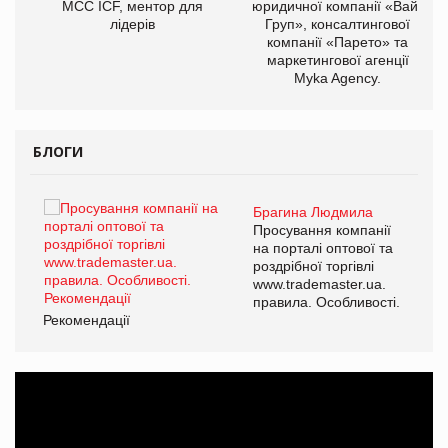
МСС ICF, ментор для
юридичної компанії «Вайз
лідерів
Груп», консалтингової
компанії «Парето» та
маркетингової агенції
Myka Agency.
БЛОГИ
Брагина Людмила
ї
Просування компанії
а
на порталі оптової та
роздрібної торгівлі
www.trademaster.ua.
і.
правила. Особливості.
Рекомендації
Ре