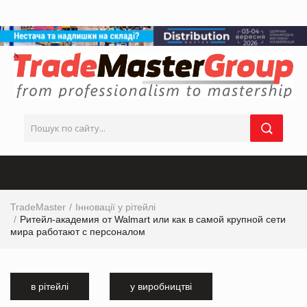
TradeMaster
Інновації у рітейлі
Ритейл-академия от Walmart или как в самой крупной сети
мира работают с персоналом
в рітейлі
у виробництві