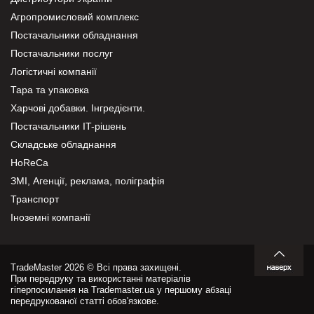
Агропромисловий комплекс
Постачальники обладнання
Постачальники послуг
Логістичні компанії
Тара та упаковка
Харчові добавки. Інгредієнти.
Постачальники IT-рішень
Складське обладнання
HoReCa
ЗМІ, Агенції, реклама, поліграфія
Транспорт
Іноземні компанії
TradeMaster 2026 © Всі права захищені.
При передруку та використанні матеріалів
гіперпосилання на Trademaster.ua у першому абзаці
передрукованої статті обов'язкове.