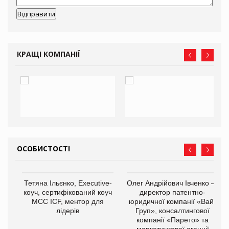
КРАЩІ КОМПАНІЇ
ОСОБИСТОСТІ
,
Тетяна Ільєнко, Executive-
Олег Андрійович Івченко —
ОВ
коуч, сертифікований коуч
директор патентно-
МСС ICF, ментор для
юридичної компанії «Вайз
лідерів
Груп», консалтингової
компанії «Парето» та
маркетингової агенції