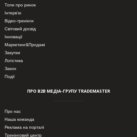
Топи про ринок
Інтерв’ю
Відео-тренінги
Світовий досвід
Інновації
Маркетинг&Продажі
Закупки
Логістика
Закон
Події
ПРО В2В МЕДІА-ГРУПУ TRADEMASTER
Про нас
Наша команда
Реклама на порталі
Тренінговий центр