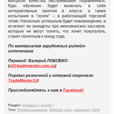
контроля качества обслуживания подчиненных.
Курс обучения будет включать в себя
интерактивные занятия в классе, а также
испытания в "полях" – в работающей торговой
точке. Насколько успешным будет нововведение, и
исчезнут ли анекдоты про мексиканских кассиров,
которые не могут понять, что хочет покупатель,
станет понятным к концу года.
По материалам зарубежных ритейл-
источников
Перевод: Валерий ЛОБОВКО
(
vl@trademaster.com.ua
)
Портал розничной и оптовой торговли
TradeMaster.UA
Присоединяйтесь к нам в
Facebook!
Раздел:
Інновації у рітейлі
>
Теги:
Ритейл-академия
,
Walmart
,
сеть
,
персонал
,
США