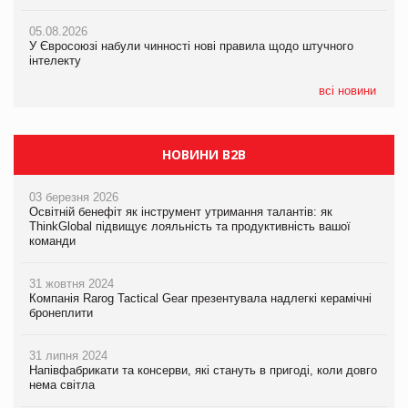
новинки від ТМ ТОКЕРИ
05.08.2026
05.08.2026
У Євросоюзі набули чинності нові правила щодо штучного
05.08.2026
Рекламна платформа вимагає від Google компенсацію за
інтелекту
Сергій Лісунов про заморожені хлібобулочні вироби на
втрату 6,9 трлн рекламних показів
PrivateLabel&FMCG Master 2026
всі новини
НОВИНИ B2B
03 березня 2026
Освітній бенефіт як інструмент утримання талантів: як
ThinkGlobal підвищує лояльність та продуктивність вашої
команди
31 жовтня 2024
Компанія Rarog Tactical Gear презентувала надлегкі керамічні
бронеплити
31 липня 2024
Напівфабрикати та консерви, які стануть в пригоді, коли довго
нема світла