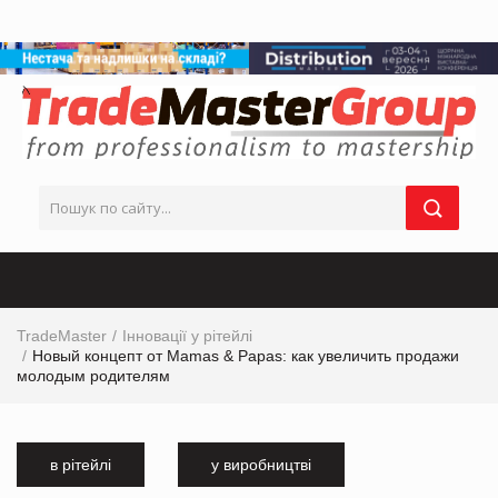
TradeMaster
Інновації у рітейлі
Новый концепт от Mamas & Papas: как увеличить продажи
молодым родителям
в рітейлі
у виробництві