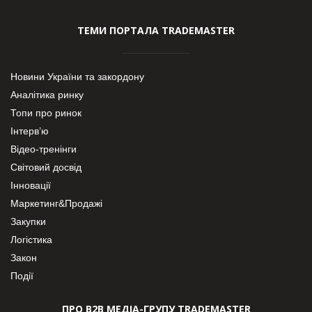
ТЕМИ ПОРТАЛА TRADEMASTER
Новини України та закордону
Аналітика ринку
Топи про ринок
Інтерв’ю
Відео-тренінги
Світовий досвід
Інновації
Маркетинг&Продажі
Закупки
Логістика
Закон
Події
ПРО В2В МЕДІА-ГРУПУ TRADEMASTER