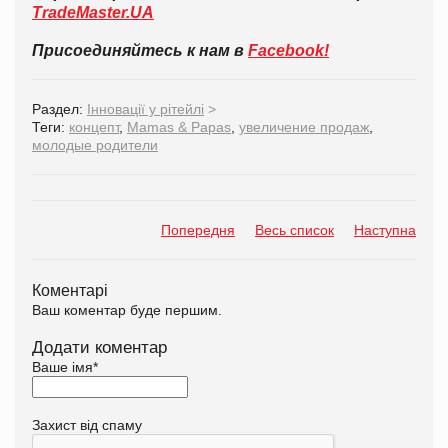
TradeMaster.UA
Присоединяйтесь к нам в
Facebook!
Раздел:
Інновації у рітейлі
>
Теги:
концепт
,
Mamas & Papas
,
увеличение продаж
,
молодые родители
Попередня
Весь список
Наступна
Коментарі
Ваш коментар буде першим.
Додати коментар
Ваше імя
*
Захист від спаму