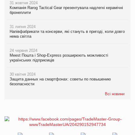
31 жовтня 2024
Компанія Rarog Tactical Gear презентувала надлегкі керамічні
бронеплити
31 липня 2024
Напівфабрикати та консерви, які стануть в пригоді, коли довго
нема світла
24 червня 2024
Meest Пошта і Shop-Express розширюють можливості
українських підприємців
30 квітня 2024
Защита данных на смартфонах: советы по повышению
безопасности
Всі новини