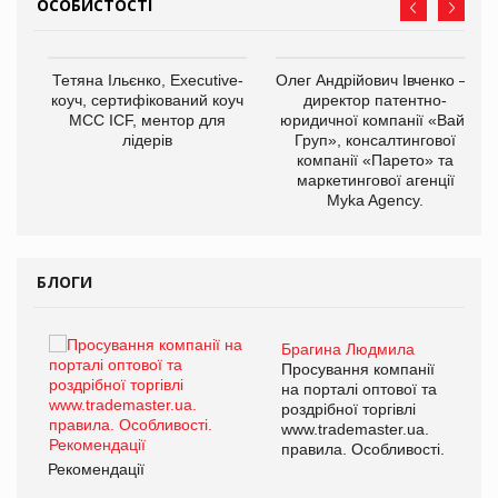
ОСОБИСТОСТІ
,
Тетяна Ільєнко, Executive-
Олег Андрійович Івченко —
ОВ
коуч, сертифікований коуч
директор патентно-
МСС ICF, ментор для
юридичної компанії «Вайз
лідерів
Груп», консалтингової
компанії «Парето» та
маркетингової агенції
Myka Agency.
БЛОГИ
Брагина Людмила
ї
Просування компанії
а
на порталі оптової та
роздрібної торгівлі
www.trademaster.ua.
і.
правила. Особливості.
Рекомендації
Ре