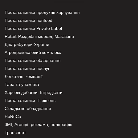
Постачальники продуктів харчування
Постачальники nonfood
Постачальники Private Label
Retail. Роздрібні мережі, Магазини
Дистрибутори України
Агропромисловий комплекс
Постачальники обладнання
Постачальники послуг
Логістичні компанії
Тара та упаковка
Харчові добавки. Інгредієнти.
Постачальники IT-рішень
Складське обладнання
HoReCa
ЗМІ, Агенції, реклама, поліграфія
Транспорт