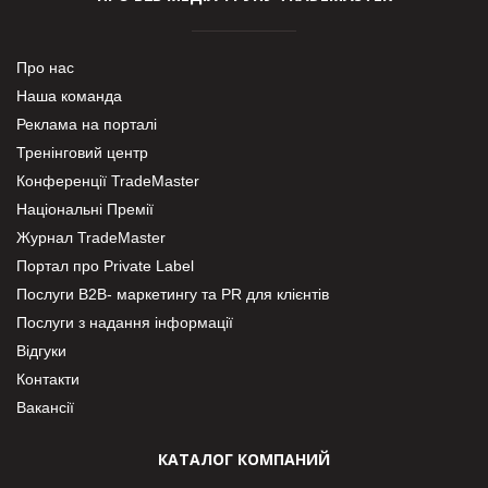
Про нас
Наша команда
Реклама на порталі
Тренінговий центр
Конференції TradeMaster
Національні Премії
Журнал TradeMaster
Портал про Private Label
Послуги В2В- маркетингу та PR для клієнтів
Послуги з надання інформації
Відгуки
Контакти
Вакансії
КАТАЛОГ КОМПАНИЙ