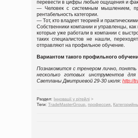
перевести в цифры любые ощущения и фак
— Человек с системным мышлением, пр
рентабельность категории.
— Тот, кто владеет теорией и практически
Собственники компании и управленцы, как 
которые уже работали в компании с выстр
таких специалистов не нашли, переходят
отправляют на профильное обучение.
Вариантом такого профильного обучени
Познакомится с тренером лично, понять 
несколько готовых инструментов дл
Светланы Дмитриевой 29-30 июля:
http://
Раздел:
Інновації у рітейлі
>
Теги:
TradeMasterGroup
,
профессия
,
Категорийн