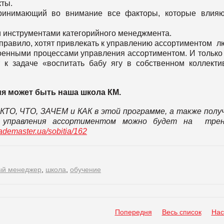
ты.
инимающий во внимание все факторы, которые влияю
ми инструментами категорийного менеджмента.
правило, хотят привлекать к управлению ассортиментом л
оенными процессами управления ассортиментом. И только
 к задаче «воспитать бабу ягу в собственном коллекти
я может быть наша школа КМ.
КТО, ЧТО, ЗАЧЕМ и КАК в этой программе, а также пол
я управления ассортиментом можно будет на трен
trademaster.ua/sobitia/162
ый менеджер
,
школа
,
обучение
Попередня
Весь список
Нас