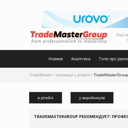
Порта
Новини
Аналітика
Топи про рино
TradeMaster
Інновації у рітейлі
TradeMasterGrou
в рітейлі
у виробництві
TRADEMASTERGROUP РЕКОМЕНДУЕТ: ПРОФЕС