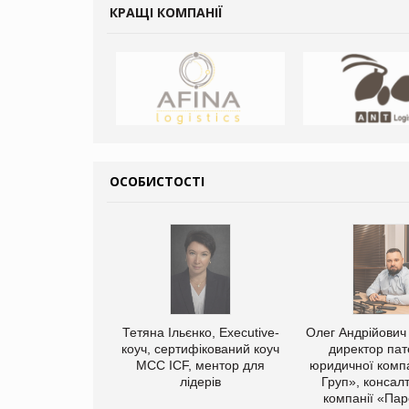
КРАЩІ КОМПАНІЇ
ОСОБИСТОСТІ
арас Ігорович,
Тетяна Ільєнко, Executive-
Олег Андрійович
иробництва ТОВ
коуч, сертифікований коуч
директор пат
Герчак"
МСС ICF, ментор для
юридичної компа
лідерів
Груп», консал
компанії «Пар