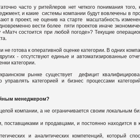
точно часто у ритейлеров нет четкого понимания того, 
еджмент, и какие системы компании будут вовлечены в пр
ают в проект, не оценив на старте масштабность измене
одновременно вести более пяти проектов иначе экономиче
у «Матч состоится при любой погоде»? Текущие операци
та.
и не готова к оперативной оценке категории. В одних комп
других - отсутствуют единые и автоматизированные отче
енки категории.
 украинском рынке существует дефицит квалифициров
о управлять категорией и бизнес процессами категори
ийным менеджером?
елой компании, а не ограничивается своим локальным би
и, поставщиками и продавцами, и постоянно находится в 
егических и аналитических компетенций, который спо