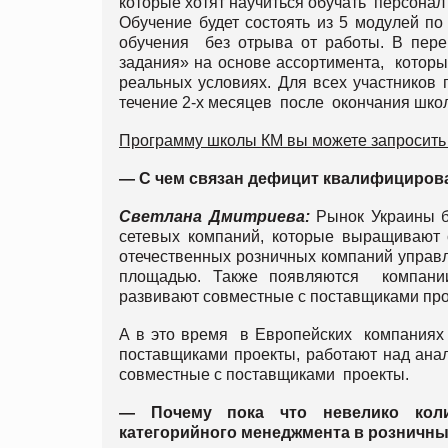
которые хотят научиться обучать персонал
Обучение будет состоять из 5 модулей по
обучения без отрыва от работы. В пере
задания» на основе ассортимента, которы
реальных условиях. Для всех участников
течение 2-х месяцев после окончания шко
Программу школы КМ вы можете запросить
— С чем связан дефицит квалифициров
Светлана Дмитриева:
Рынок Украины б
сетевых компаний, которые выращивают 
отечественных розничных компаний управ
площадью. Также появляются компани
развивают совместные с поставщиками про
А в это время в Европейских компаниях 
поставщиками проекты, работают над ана
совместные с поставщиками проекты.
— Почему пока что невелико коли
категорийного менеджмента в розничны