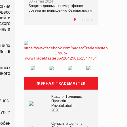
30 квітня 2024
Защита данных на смартфонах:
какие
советы по повышению безопасности
оцесс
ний и
Всі новини
ского
онные
аниях
ты, в
анных
йного
ЖУРНАЛ TRADEMASTER
Каталог Головних
знес-
Проєктів
PrivateLabel –
2026
курсе
собен
Сучасні рішення в