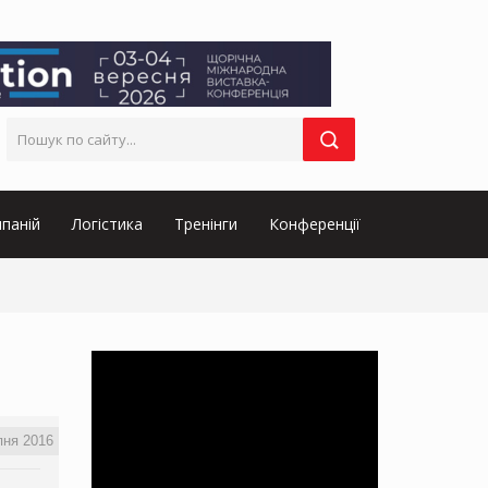
паній
Логістика
Тренінги
Конференції
пня 2016