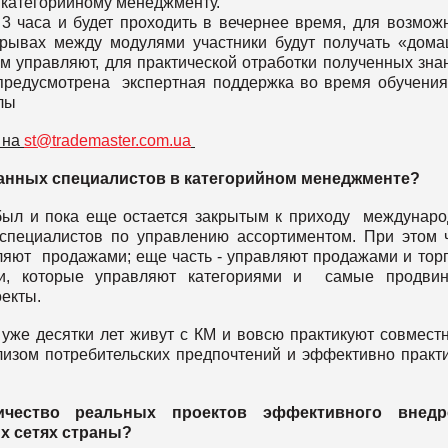
 категорийному менеджменту.
 3 часа и будет проходить в вечернее время, для возмож
рывах между модулями участники будут получать «дом
м управляют, для практической отработки полученных зна
 предусмотрена экспертная поддержка во время обучени
лы
 на
st@trademaster.com.ua
анных специалистов в категорийном менеджменте?
ыл и пока еще остается закрытым к приходу междунар
специалистов по управлению ассортиментом. При этом 
ляют продажами; еще часть - управляют продажами и тор
и, которые управляют категориями и самые продвин
екты.
уже десятки лет живут с КМ и вовсю практикуют совмест
лизом потребительских предпочтений и эффективно практ
чество реальных проектов эффективного внедр
х сетях страны?