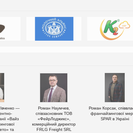
 Івченко —
Роман Наумчев,
Роман Корсак, співвла
ентно-
співзасновник ТОВ
франчайзингової мер
нії «Вайз
«ФейрЛоджикс»,
SPAR в Україні
тингової
комерційний директор
ето» та
FRLG Freight SRL