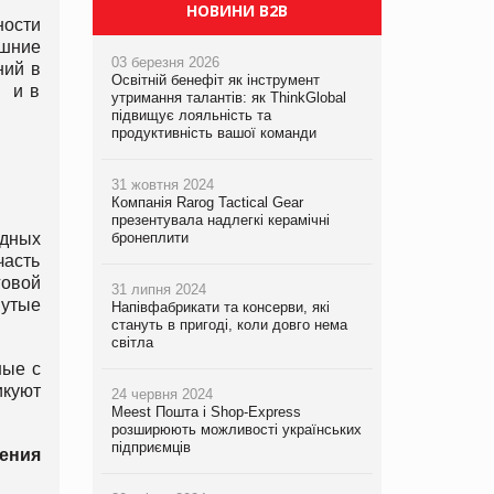
PrivateLabel&FMCG Master 2026
НОВИНИ B2B
ности
ашние
03 березня 2026
ний в
Освітній бенефіт як інструмент
я и в
утримання талантів: як ThinkGlobal
підвищує лояльність та
продуктивність вашої команди
31 жовтня 2024
Компанія Rarog Tactical Gear
презентувала надлегкі керамічні
одных
бронеплити
часть
говой
31 липня 2024
утые
Напівфабрикати та консерви, які
стануть в пригоді, коли довго нема
світла
ные с
икуют
24 червня 2024
Meest Пошта і Shop-Express
розширюють можливості українських
підприємців
ения