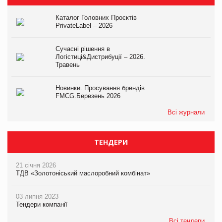
Каталог Головних Проєктів
PrivateLabel – 2026
Сучасні рішення в
Логістиці&Дистрибуції – 2026.
Травень
Новинки. Просування брендів
FMCG.Березень 2026
Всі журнали
ТЕНДЕРИ
21 січня 2026
ТДВ «Золотоніський маслоробний комбінат»
03 липня 2023
Тендери компанії
Всі тендери