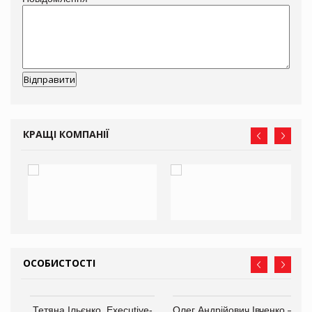
КРАЩІ КОМПАНІЇ
ОСОБИСТОСТІ
Тетяна Ільєнко, Executive-
Олег Андрійович Івченко —