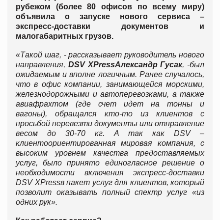
рубежом (более 80 офисов по всему миру)
объявила о запуске нового сервиса –
экспресс-доставки документов и
малогабаритных грузов.
«
Такой шаг,
-
рассказывает руководитель нового
направления,
DSV XPress
Александр Гусак
, -
был
ожидаемым и вполне логичным. Ранее случалось,
что в офис компании, занимающейся
морскими,
железнодорожными и автоперевозками, а также
авиафрахтом (где счет идет на тонны и
вагоны), обращался кто-то из клиентов с
просьбой перевезти документы или отправление
весом до 30-70 кг. А так как
DSV
–
клиентоориентированная мировая компания, с
высоким уровнем качества предоставляемых
услуг, было принято единогласное решение о
необходимости включения
экспресс-доставки
DSV XPress
в пакет услуг для клиентов, который
позволит оказывать полный спектр услуг «из
одних рук».