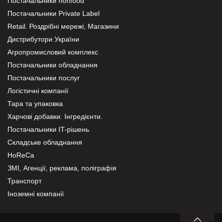
Постачальники nonfood
Постачальники Private Label
Retail. Роздрібні мережі, Магазини
Дистрибутори України
Агропромисловий комплекс
Постачальники обладнання
Постачальники послуг
Логістичні компанії
Тара та упаковка
Харчові добавки. Інгредієнти.
Постачальники IT-рішень
Складське обладнання
HoReCa
ЗМІ, Агенції, реклама, поліграфія
Транспорт
Іноземні компанії