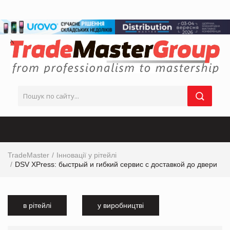
TradeMaster
Інновації у рітейлі
DSV XPress: быстрый и гибкий сервис с доставкой до двери
в рітейлі
у виробництві