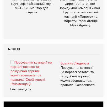
коуч, сертифікований коуч
директор патентно-
МСС ICF, ментор для
юридичної компанії «Вайз
лідерів
Груп», консалтингової
компанії «Парето» та
маркетингової агенції
,
Myka Agency.
ОВ
БЛОГИ
Брагина Людмила
ї
Просування компанії
а
на порталі оптової та
роздрібної торгівлі
www.trademaster.ua.
і.
правила. Особливості.
Рекомендації
Ре