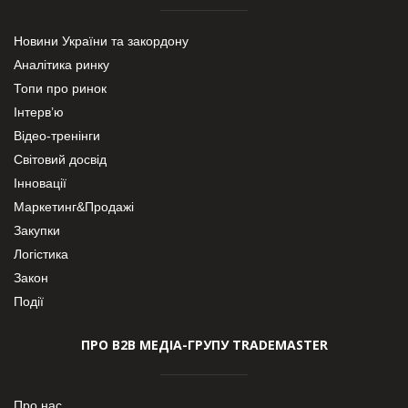
Новини України та закордону
Аналітика ринку
Топи про ринок
Інтерв’ю
Відео-тренінги
Світовий досвід
Інновації
Маркетинг&Продажі
Закупки
Логістика
Закон
Події
ПРО В2В МЕДІА-ГРУПУ TRADEMASTER
Про нас