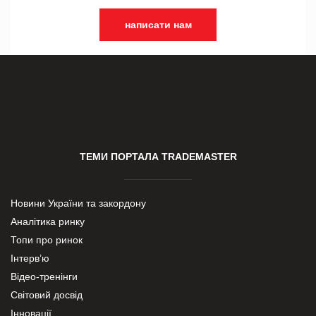
написати нам
ТЕМИ ПОРТАЛА TRADEMASTER
Новини України та закордону
Аналітика ринку
Топи про ринок
Інтерв’ю
Відео-тренінги
Світовий досвід
Інновації