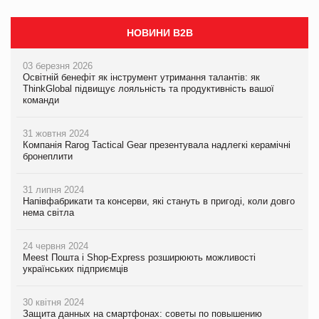
НОВИНИ B2B
03 березня 2026
Освітній бенефіт як інструмент утримання талантів: як
ThinkGlobal підвищує лояльність та продуктивність вашої
команди
31 жовтня 2024
Компанія Rarog Tactical Gear презентувала надлегкі керамічні
бронеплити
31 липня 2024
Напівфабрикати та консерви, які стануть в пригоді, коли довго
нема світла
24 червня 2024
Meest Пошта і Shop-Express розширюють можливості
українських підприємців
30 квітня 2024
Защита данных на смартфонах: советы по повышению