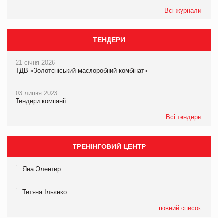
Всі журнали
ТЕНДЕРИ
21 січня 2026
ТДВ «Золотоніський маслоробний комбінат»
03 липня 2023
Тендери компанії
Всі тендери
ТРЕНІНГОВИЙ ЦЕНТР
Яна Олентир
Тетяна Ільєнко
повний список