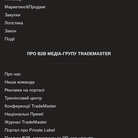
Маркетинг&Продажі
Закупки
Логістика
Закон
Події
ПРО В2В МЕДІА-ГРУПУ TRADEMASTER
Про нас
Наша команда
Реклама на порталі
Тренінговий центр
Конференції TradeMaster
Національні Премії
Журнал TradeMaster
Портал про Private Label