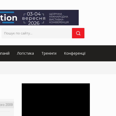
паній
Логістика
Тренінги
Конференції
ого 2009