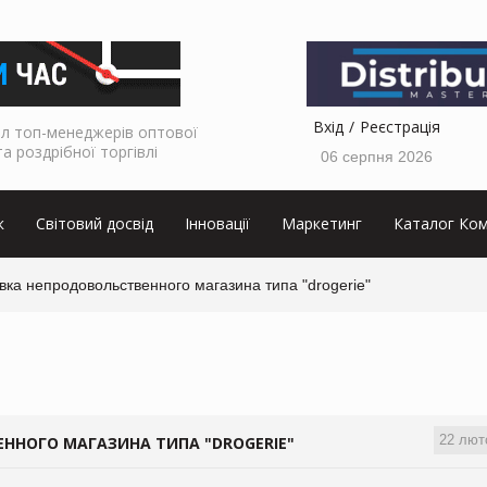
Вхід
Реєстрація
л топ-менеджерів оптової
та роздрібної торгівлі
06 серпня 2026
к
Світовий досвід
Інновації
Маркетинг
Каталог Ком
вка непродовольственного магазина типа "drogerie"
22 лют
ННОГО МАГАЗИНА ТИПА "DROGERIE"