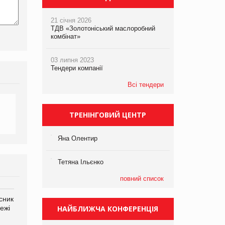
21 січня 2026
ТДВ «Золотоніський маслоробний
комбінат»
03 липня 2023
Тендери компанії
Всі тендери
ТРЕНІНГОВИЙ ЦЕНТР
Яна Олентир
Тетяна Ільєнко
повний список
сник
Олексій Логачов-Михайлов
Яна Сараніна, директор
ежі
Файно маркет Директор
НАЙБЛИЖЧА КОНФЕРЕНЦІЯ
компанії «УкраМарин»
департаменту з