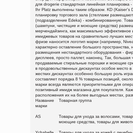
для drogerie стандартная линейная планировка -
Ihr Platz выполнены таким образом. KD (Kaiser'
планировку торгового зала (стеллажи размещаютс
(подразделение Edeka) - комбинированную.
Това
(шампуни, чистящие и моющие средства) размещ
мерчендайзинга, как максимально эффективное 
имиджевых товаров на сравнительно лучших мес
фризе наносится логотип марки (например, Nivea
характерно оставление большого пространства,
размещения нестандартного оборудования - фирм
дисплеев, просто паллет, наконец. Так, большая
продаваемые стиральные порошки и моющие сред
в продовольственных дискаунтах особое место в
жестких дискаунтах особенно большую роль играю
составляет порядка 8 % товарных позиций, окол
марки всегда являются приоритетными для опера
позитивный имидж магазина для покупателя. Ка
расположения их на более выгодных местах, ра
Название
Товарная группа
марки
AS
Товары для ухода за волосами, товар
моющие средства, товары для животн
Ychabelle
Товары для ухода за кожей с лечеб