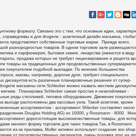
аунтному формату. Связано это с тем, что основные идеи, характер
, справедливы и для drogerie - аскетичный дизайн магазина, глоба
ента представляют собственные торговые марки. Прежде всего,
ьшой разнородностью товаров. В одном торговом зале размещаютс
сметика и парфюмерия, бытовая химия, лекарства (имеются в виду 
араты, продажа которых не требует лицензирования и рецепта вр
е эти товары на традиционных для продовольственных супермаркето
ятия покупателем подобной выкладки. По мнению большинства
спроса, каковы, например, дорогие духи, требуют специального
ых дискаунтов есть различные планировочные решения от супер-
и drogerie магазины сети Schlecker можно назвать жестким дискаунт
мягким. Планировка Schlecker самая простая и незатейливая -
ьные ряды стеллажей, типовое оборудование. Движение покупател
 на выходе расположены два кассовых узла. Такой аскетизм, кроме
ниченным ассортиментом - ассортимент Shlecker составляет около
дразделение Douglas Holding AG) их 10000, у Rossmann - 8000.
Мно
 ассортимент дорогостоящие высококачественные товары, для кото
даже меняют форму торговли для таких товаров.Так, в Rossmann
ся из-за прилавка, Muller активно использует создание зон shop-
ичие от продовольственных дискаунтов, очень похожих друг на др