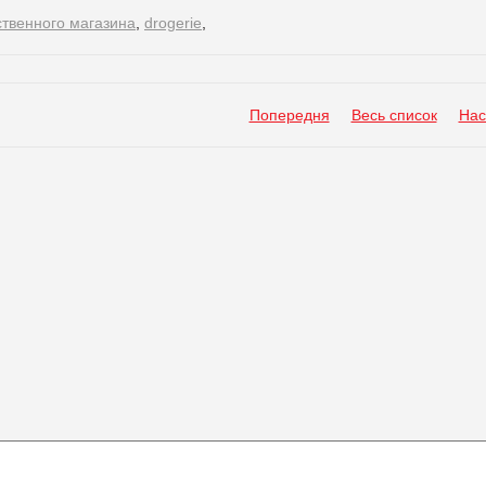
твенного магазина
,
drogerie
,
Попередня
Весь список
Нас