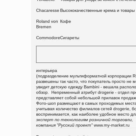
Chacaresse
Высококачественные крема и товары 
Roland von
Кофе
Bremen
Commodore
Сигареты
интерьера drogerie. 
(подразделение мультиформатной корпорации Rew
развешены так часто, что покупатель просто не
увидит детскую одежду Bambini - вешала распо
обзор.
Непременный атрибут drogerie - отдел п
представляет собой небольшой прилавок продаж
Фото-шоп размещают в самых проходимых местах 
учитывая количество филиалов сетей drogerie, 
воспринимается, как наиболее удобное место дл
эксперт по технологиям розничной торговли,
компания "Русский проект"
www.my-market.ru