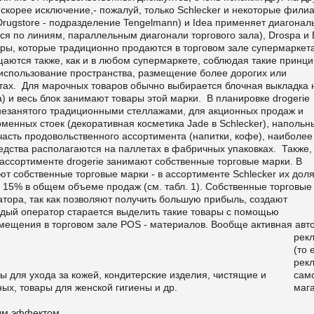
 скорее исключение,- пожалуй, только Schlecker и некоторые фили
s Drugstore - подразделение Tengelmann) и Idea применяет диагона
я по линиям, параллельным диагонали торгового зала), Drospa и 
ры, которые традиционно продаются в торговом зале супермаркет
аются также, как и в любом супермаркете, соблюдая такие принц
использование пространства, размещение более дорогих или
тах. Для марочных товаров обычно выбирается блочная выкладка 
) и весь блок занимают товары этой марки. В планировке drogerie
 незанятого традиционными стеллажами, для акционных продаж и
енных стоек (декоративная косметика Jade в Schlecker), напольн
 часть продовольственного ассортимента (напитки, кофе), наиболее
ства располагаются на паллетах в фабричных упаковках. Также, 
 ассортименте drogerie занимают собственные торговые марки. В
т собственные торговые марки - в ассортименте Schlecker их дол
о 15% в общем объеме продаж (см. табл. 1). Собственные торговые
тора, так как позволяют получить большую прибыль, создают
ждый оператор старается выделить такие товары с помощью
змещения в торговом зале POS - материалов.
Вообще активная авто
рек
(то 
рек
ы для ухода за кожей, кондитерские изделия, чистящие и
сам
ых, товары для женской гигиены и др.
маг
ным эффектом