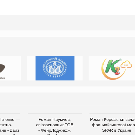
 Івченко —
Роман Наумчев,
Роман Корсак, співвла
ентно-
співзасновник ТОВ
франчайзингової мер
нії «Вайз
«ФейрЛоджикс»,
SPAR в Україні