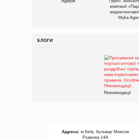
лідерів
Груп», консал
компанії «Пар
маркетингової
Myka Agen
БЛОГИ
Рекомендації
Адреса:
м.Київ, бульвар Миколи
Руденка 14А