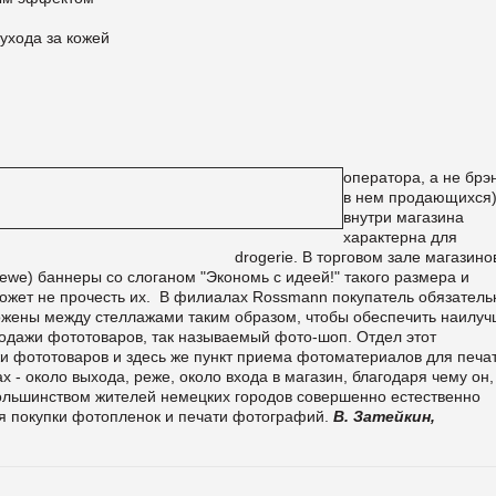
ухода за кожей
оператора, а не брэ
в нем продающихся
внутри магазина
характерна для
В торговом зале магазинов I
e) баннеры со слоганом "Экономь с идеей!" такого размера и
 может не прочесть их. В филиалах Rossmann покупатель обязатель
ложены между стеллажами таким образом, чтобы обеспечить наилу
родажи фототоваров, так называемый фото-шоп. Отдел этот
и фототоваров и здесь же пункт приема фотоматериалов для печат
- около выхода, реже, около входа в магазин, благодаря чему он,
большинством жителей немецких городов совершенно естественно
я покупки фотопленок и печати фотографий.
В. Затейкин,