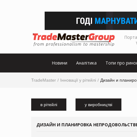
Порта
Новини
Аналітика
Топи про рино
TradeMaster
Інновації у рітейлі
Дизайн и планиро
в рітейлі
у виробництві
ДИЗАЙН И ПЛАНИРОВКА НЕПРОДОВОЛЬСТВЕ