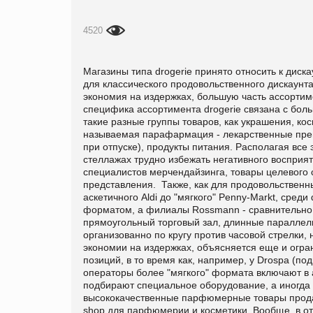
4520
Магазины типа drogerie принято относить к диск
для классического продовольственного дискаунта
экономия на издержках, большую часть ассортим
специфика ассортимента drogerie связана с бол
такие разные группы товаров, как украшения, ко
называемая парафармация - лекарственные преп
при отпуске), продукты питания. Располагая вс
стеллажах трудно избежать негативного воспри
специалистов мерчендайзинга, товары целевого 
представления. Также, как для продовольственн
аскетичного Aldi до "мягкого" Penny-Markt, сред
форматом, а филиалы Rossmann - сравнительно 
прямоугольный торговый зал, длинные параллел
организованно по кругу против часовой стрелки,
экономии на издержках, объясняется еще и огра
позиций, в то время как, например, у Drospa (по
операторы более "мягкого" формата включают в
подбирают специальное оборудование, а иногда 
высококачественные парфюмерные товары продают
shop для парфюмерии и косметики. Вообще, в отл