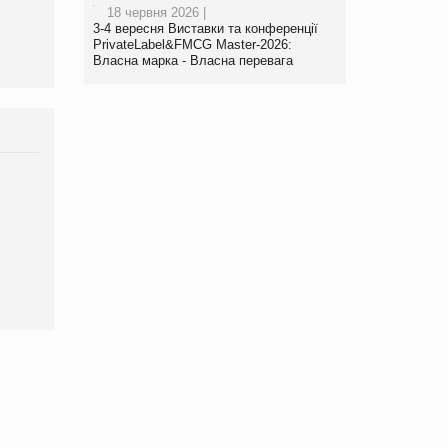
виробництва
18 червня 2026 |
3-4 вересня Виставки та конференції
PrivateLabel&FMCG Master-2026:
Власна марка - Власна перевага