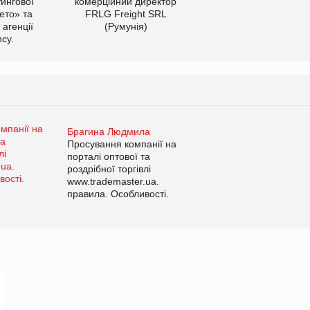
тингової
комерційний директор
ето» та
FRLG Freight SRL
 агенції
(Румунія)
cy.
Брагина Людмила
Просування компанії на
порталі оптової та
роздрібної торгівлі
www.trademaster.ua.
правила. Особливості.