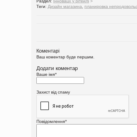
Раздел:
Інновації у рітейлі
>
Теги:
Дизайн магазина
,
планировка непродовольс
Коментарі
Ваш коментар буде першим.
Додати коментар
Ваше імя
*
Захист від спаму
Повідомлення
*