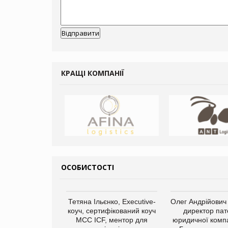
КРАЩІ КОМПАНІЇ
ОСОБИСТОСТІ
Тетяна Ільєнко, Executive-
Олег Андрійович
коуч, сертифікований коуч
директор пат
МСС ICF, ментор для
юридичної компа