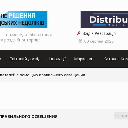
Вхід
Реєстрація
л топ-менеджерів оптової
та роздрібної торгівлі
08 серпня 2026
к
Світовий досвід
Інновації
Маркетинг
Каталог Ком
упателей с помощью правильного освещения
09 лют
 ПРАВИЛЬНОГО ОСВЕЩЕНИЯ