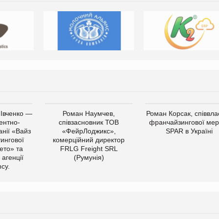
 Івченко —
Роман Наумчев,
Роман Корсак, співвла
ентно-
співзасновник ТОВ
франчайзингової мер
нії «Вайз
«ФейрЛоджикс»,
SPAR в Україні
тингової
комерційний директор
ето» та
FRLG Freight SRL
 агенції
(Румунія)
cy.