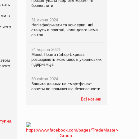
презентувала надлегкі керамічні
етать
бронеплити
ами в
31 липня 2024
Напівфабрикати та консерви, які
е чего
стануть в пригоді, коли довго нема
світла
24 червня 2024
Meest Пошта і Shop-Express
розширюють можливості українських
 этом
підприємців
ового
30 квітня 2024
Защита данных на смартфонах:
советы по повышению безопасности
Всі новини
тупна