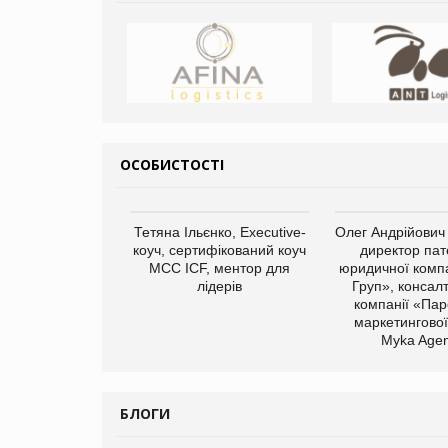
ОСОБИСТОСТІ
Тетяна Ільєнко, Executive-
Олег Андрійович
коуч, сертифікований коуч
директор пат
МСС ICF, ментор для
юридичної компа
лідерів
Груп», консал
компанії «Пар
маркетингової
Myka Agen
БЛОГИ