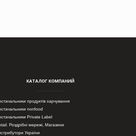
КАТАЛОГ КОМПАНИЙ
остачальники продуктів харчування
остачальники nonfood
стачальники Private Label
tail. Роздрібні мережі, Магазини
истрибутори України