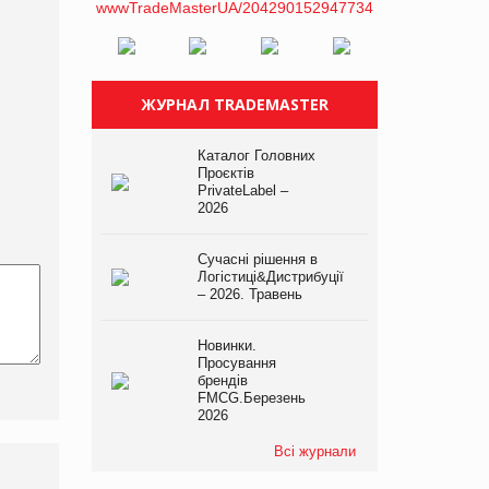
ЖУРНАЛ TRADEMASTER
Каталог Головних
Проєктів
PrivateLabel –
2026
Сучасні рішення в
Логістиці&Дистрибуції
– 2026. Травень
Новинки.
Просування
брендів
FMCG.Березень
2026
Всі журнали