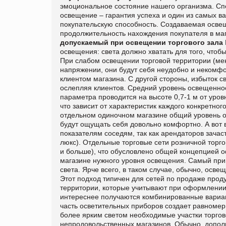
эмоциональное состояние нашего организма. Сп
освещение – гарантия успеха и один из самых в
покупательскую способность. Создаваемая осв
продолжительность нахождения покупателя в маг
допускаемый при освещении торгового зала
освещения: света должно хватать для того, что
При слабом освещении торговой территории (мен
напряжении, они будут себя неудобно и некомфо
клиентом магазина. С другой стороны, избыток св
ослепляя клиентов.
Средний уровень освещеннос
параметра проводится на высоте 0,7-1 м от уров
что зависит от характеристик каждого конкретно
отдельном одиночном магазине общий уровень о
будут ощущать себя довольно комфортно. А вот 
показателям соседям, так как арендаторов зач
люкс). Отдельные торговые сети розничной торг
и больше), что обусловлено общей концепцией 
магазине нужного уровня освещения. Самый пр
света. Ярче всего, в таком случае, обычно, осв
Этот подход типичен для сетей по продаже прод
территории, которые учитывают при оформлении
интереснее получаются комбинированные вариант
часть осветительных приборов создает равномер
более ярким светом необходимые участки торгов
непродовольственных магазинов. Обычно, допол