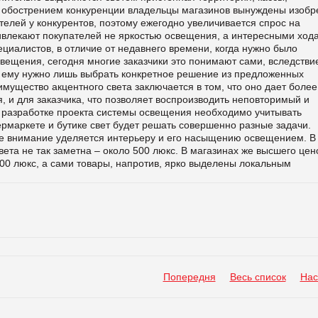
с обострением конкуренции владельцы магазинов вынуждены изобр
елей у конкурентов, поэтому ежегодно увеличивается спрос на
ивлекают покупателей не яркостью освещения, а интересными ход
иалистов, в отличие от недавнего времени, когда нужно было
свещения, сегодня многие заказчики это понимают сами, вследстви
, ему нужно лишь выбрать конкретное решение из предложенных
ущество акцентного света заключается в том, что оно дает более
 и для заказчика, что позволяет воспроизводить неповторимый и
 разработке проекта системы освещения необходимо учитывать
ермаркете и бутике свет будет решать совершенно разные задачи.
ое внимание уделяется интерьеру и его насыщению освещением. В
ета не так заметна – около 500 люкс. В магазинах же высшего цен
00 люкс, а сами товары, напротив, ярко выделены локальным
Попередня
Весь список
Нас