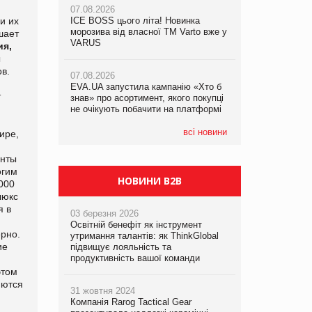
07.08.2026
и их
ICE BOSS цього літа! Новинка
06.08.2026
07.08.2026
морозива від власної ТМ Varto вже у
Смачна новинка для хвостатих: у
шает
Франція заборонила рекламні дзвінки
VARUS
VARUS з’явилися паучі Varto Paw
ия,
без згоди клієнтів
expert від власної ТМ Varto!
ы
в.
07.08.2026
EVA.UA запустила кампанію «Хто б
05.08.2026
т
знав» про асортимент, якого покупці
Мережа супермаркетів VARUS купує
не очікують побачити на платформі
мережу магазинів формату
convenience store КОЛО: об’єднана
компанія налічуватиме 374 магазини
всі новини
ире,
енты
огим
НОВИНИ B2B
000
люкс
я в
03 березня 2026
Освітній бенефіт як інструмент
ерно.
утримання талантів: як ThinkGlobal
ие
підвищує лояльність та
продуктивність вашої команди
этом
яются
31 жовтня 2024
Компанія Rarog Tactical Gear