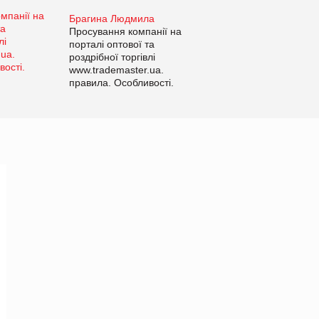
Брагина Людмила
Просування компанії на
порталі оптової та
роздрібної торгівлі
www.trademaster.ua.
правила. Особливості.