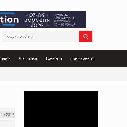
паній
Логістика
Тренінги
Конференції
ого 2012