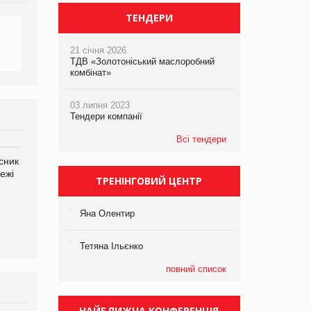
ТЕНДЕРИ
21 січня 2026
ТДВ «Золотоніський маслоробний
комбінат»
03 липня 2023
Тендери компанії
Всі тендери
сник
Олексій Логачов-Михайлов
Яна Сараніна, директор
ежі
Файно маркет Директор
компанії «УкраМарин»
ТРЕНІНГОВИЙ ЦЕНТР
департаменту з
виробництва
Яна Олентир
Тетяна Ільєнко
повний список
НАЙБЛИЖЧА КОНФЕРЕНЦІЯ