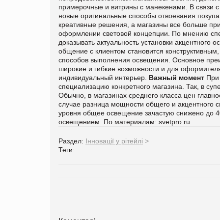
примерочные и витрины с манекенами.
В связи 
новые оригинальные способы отвоевания покупат
креативные решения, а магазины все больше пр
оформлении световой концепции. По мнению спец
доказывать актуальность установки акцентного о
общение с клиентом становится конструктивным
способов выполнения освещения. Основное преим
широкие и гибкие возможности и для оформителя,
индивидуальный интерьер.
Важный момент
При
специализацию конкретного магазина. Так, в суп
Обычно, в магазинах среднего класса цен главн
случае разница мощности общего и акцентного св
уровня общее освещение зачастую снижено до 4
освещением.
По материалам:
svetpro.r
u
Раздел:
Інновації у рітейлі
>
Теги: