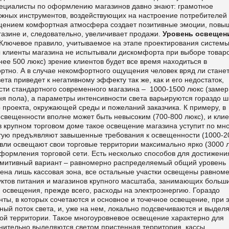
ециалисты по оформлению магазинов давно знают: грамотное
ажных инструментов, воздействующих на настроение потребителей 
ещением комфортная атмосфера создает позитивные эмоции, повы
азине и, следовательно, увеличивает продажи.
Уровень освещен
Ключевое правило, учитываемое на этапе проектирования систем
бы клиенты магазина не испытывали дискомфорта при выборе товаро
ее 500 люкс) зрение клиентов будет все время находиться в
ртно. А в случае некомфортного ощущения человек вряд ли стане
ета приведет к негативному эффекту так же, как и его недостаток,
ти стандартного современного магазина – 1000-1500 люкс (замер
ня пола), а параметры интенсивности света варьируются гораздо ш
го проекта, окружающей среды и пожеланий заказчика. К примеру, в
свещенности вполне может быть невысоким (700-800 люкс), и кли
в крупном торговом доме такое освещение магазина уступит по мн
астую предъявляют завышенные требования к освещенности (1000-2
овли освещают свои торговые территории максимально ярко (3000 
оформления торговой сети.
Есть несколько способов для достижени
имитивный вариант – равномерно распределяемый общий уровень
ещена лишь кассовая зона, все остальные участки освещены равном
уктов питания и магазинов крупного масштаба, занимающих больш
 освещения, прежде всего, расходы на электроэнергию.
Гораздо
ы, в которых сочетаются и основное и точечное освещение, при 
ный поток света, и, уже на нем, локально подсвечиваются и выдел
ой территории. Такое многоуровневое освещение характерно для
нительно выделяются светом пристенная территория, кассы,