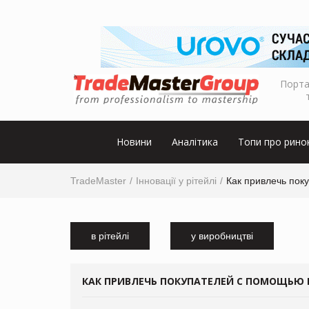
Порта
Новини
Аналітика
Топи про рино
TradeMaster
Інновації у рітейлі
Как привлечь пок
в рітейлі
у виробництві
КАК ПРИВЛЕЧЬ ПОКУПАТЕЛЕЙ С ПОМОЩЬЮ