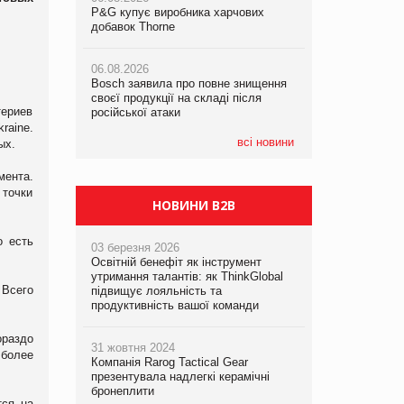
P&G купує виробника харчових
P&G купує виробника харчових
добавок Thorne
добавок Thorne
05.08.2026
Смачне поповнення дитячого меню:
06.08.2026
06.08.2026
у VARUS з’явилися новинки від ТМ
Bosch заявила про повне знищення
Bosch заявила про повне знищення
ТОКЕРИ
своєї продукції на складі після
своєї продукції на складі після
териев
російської атаки
російської атаки
05.08.2026
raine.
Сергій Лісунов про заморожені
всі новини
ых.
хлібобулочні вироби на
PrivateLabel&FMCG Master 2026
мента.
 точки
НОВИНИ B2B
о есть
03 березня 2026
Освітній бенефіт як інструмент
утримання талантів: як ThinkGlobal
 Всего
підвищує лояльність та
продуктивність вашої команди
ораздо
31 жовтня 2024
 более
Компанія Rarog Tactical Gear
презентувала надлегкі керамічні
бронеплити
тся на