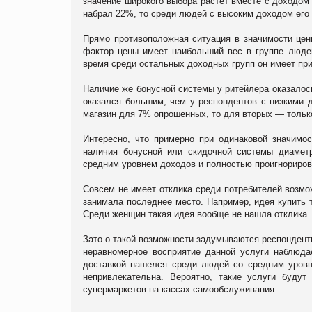
значение широкого выбора растет вместе с доходом
набрал 22%, то среди людей с высоким доходом его
Прямо противоположная ситуация в значимости цен
фактор цены имеет наибольший вес в группе люде
время среди остальных доходных групп он имеет при
Наличие же бонусной системы у ритейлера оказалос
оказался большим, чем у респондентов с низкими д
магазин для 7% опрошенных, то для вторых — тольк
Интересно, что примерно при одинаковой значимо
наличия бонусной или скидочной системы диаметр
средним уровнем доходов и полностью проигнориров
Совсем не имеет отклика среди потребителей возмо
занимала последнее место. Например, идея купить 
Среди женщин такая идея вообще не нашла отклика.
Зато о такой возможности задумываются респонденты 
неравномерное восприятие данной услуги наблюда
доставкой нашелся среди людей со средним уровн
непривлекательна. Вероятно, такие услуги будут
супермаркетов на кассах самообслуживания.