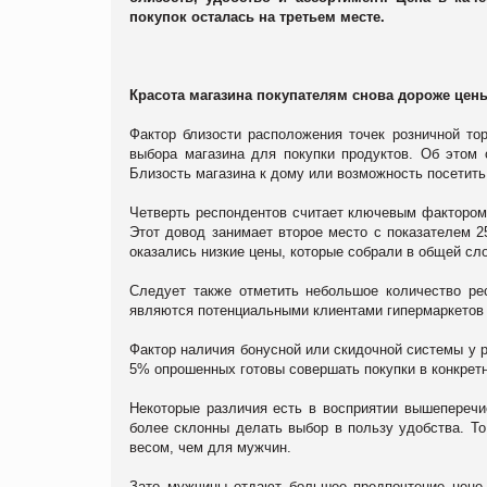
покупок осталась на третьем месте.
Красота магазина покупателям снова дороже цен
Фактор близости расположения точек розничной то
выбора магазина для покупки продуктов. Об этом 
Близость магазина к дому или возможность посетит
Четверть респондентов считает ключевым фактором 
Этот довод занимает второе место с показателем 2
оказались низкие цены, которые собрали в общей с
Следует также отметить небольшое количество ре
являются потенциальными клиентами гипермаркетов и
Фактор наличия бонусной или скидочной системы у р
5% опрошенных готовы совершать покупки в конкретн
Некоторые различия есть в восприятии вышеперечи
более склонны делать выбор в пользу удобства. То
весом, чем для мужчин.
Зато мужчины отдают большее предпочтение цене 