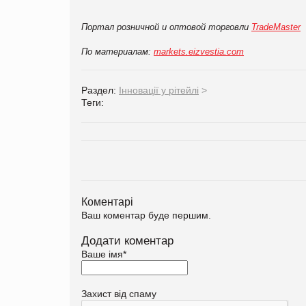
Портал розничной и оптовой торговли
TradeMaster
По материалам:
markets.eizvestia.com
Раздел:
Інновації у рітейлі
>
Теги:
Коментарі
Ваш коментар буде першим.
Додати коментар
Ваше імя
*
Захист від спаму