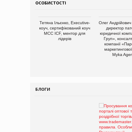
ОСОБИСТОСТІ
арас Ігорович,
Тетяна Ільєнко, Executive-
Олег Андрійович
иробництва ТОВ
коуч, сертифікований коуч
директор пат
Герчак"
МСС ICF, ментор для
юридичної компа
лідерів
Груп», консал
компанії «Пар
маркетингової
Myka Agen
БЛОГИ
Брагина Людмила
Просування компанії на
порталі оптової та
роздрібної торгівлі
www.trademaster.ua.