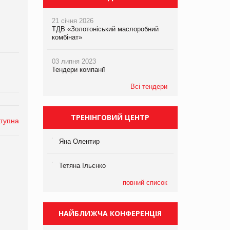
21 січня 2026
ТДВ «Золотоніський маслоробний
комбінат»
03 липня 2023
Тендери компанії
Всі тендери
ТРЕНІНГОВИЙ ЦЕНТР
тупна
Яна Олентир
Тетяна Ільєнко
повний список
НАЙБЛИЖЧА КОНФЕРЕНЦІЯ