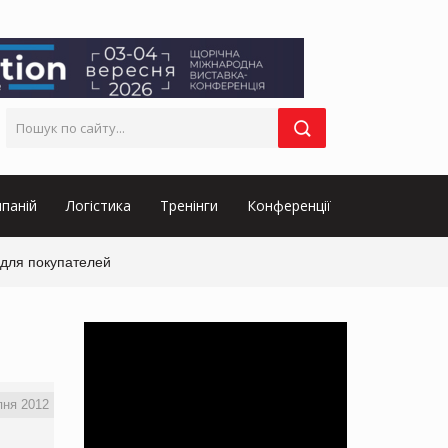
паній
Логістика
Тренінги
Конференції
 для покупателей
пня 2012