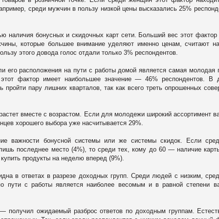
например, среди мужчин в пользу низкой цены высказались 25% респонд
ю наличия бонусных и скидочных карт сети. Больший вес этот фактор
чины, которые большее внимание уделяют именно ценам, считают н
пользу этого довода голос отдали только 3% респондентов.
и его расположения на пути с работы домой является самая молодая 
, этот фактор имеет наибольшее значение — 46% респондентов. В 
ь пройти пару лишних кварталов, так как всего треть опрошенных сов
 растет вместе с возрастом. Если для молодежи широкий ассортимент в
енцев хорошего выбора уже насчитывается 29%.
ние важности бонусной системы или же системы скидок. Если сре
 лишь последнее место (4%), то среди тех, кому до 60 — наличие карт
купить продукты на неделю вперед (9%).
дна в ответах в разрезе доходных групп. Среди людей с низким, сре
по пути с работы является наиболее весомым и в равной степени 
 — получил ожидаемый разброс ответов по доходным группам. Естест