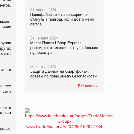
ентов,
31 липня 2024
Напівфабрикати та консерви, які
стануть в пригоді, коли довго нема
 имеет
світла
аличие
24 червня 2024
группа
Meest Пошта і Shop-Express
розширюють можливості українських
других
підприємців
ершают
30 квітня 2024
ажен в
Защита данных на смартфонах:
советы по повышению безопасности
ди тех
Всі новини
ы сети
дним и
важным
венно,