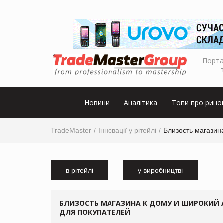
Порта
Новини
Аналітика
Топи про рино
TradeMaster
Інновації у рітейлі
Близость магазин
в рітейлі
у виробництві
БЛИЗОСТЬ МАГАЗИНА К ДОМУ И ШИРОКИЙ 
ДЛЯ ПОКУПАТЕЛЕЙ