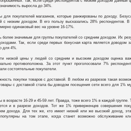
 опрошенных. Так, если среди респондентов с низким доходом данный 
 значимость выросла до 34%.
ы для покупателей магазинов, которые ранжированы по доходу. Безус
й с низким доходом. В его пользу высказались 28% респондентов. В
мерно одинаковый вес на уровне 16-17%.
ь более значимым для группы покупателей со средним доходом. Их рез
оходами. Так, если среди первых бонусная карта является доводом з
о для 4%.
сти низкой цены у людей со средним и высоким доходом оценка ва
ально противоположна. За этот пункт проголосовали 7% респонден
али состоятельные покупатели.
жность покупки товаров с доставкой. В любом из разрезов такая возмо
товары с доставкой стала бы доводом посещения сети всего для 1% м
в возрасте 16-29 и 45-59 лет. Правда, тоже всего 1% в каждой группе. 
ется и в разрезе доходов. Тот же 1% приверженцев совершения пок
ем дохода. Для тех же, кто имеет низкий или же высокий доход, эт
 популярны на том этапе, когда станет возможно обслуживание кл