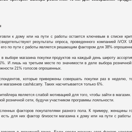
ы
рговли к дому или на пути с работы остается ключевым в списке кри
свидетельствуют результаты опроса, проведенного компанией iVOX Uk
ь его по пути с работы является решающим фактором для 38% опрошенн
в выборе магазина покупки продуктов на каждый день широту ассорти
5%. И лишь на третьем месте по значимости в деле выбора розничной
ложности 21% голосов опрошенных.
спондентов, которые привержены совершать покупки раз в неделю, т
 магазинов cash&carry. Таких насчитывается только 6%.
итейлера является слабой мотивацией для того, чтобы зайти в магазин.
ой розничной сети, будучи участником программы лояльности.
сленных факторов покупателями разного пола. К примеру, женщины г
 есть для них фактор близости магазина к дому или на пути с работы
товаров в розничной точке. Если среди женщин этот фактор находи