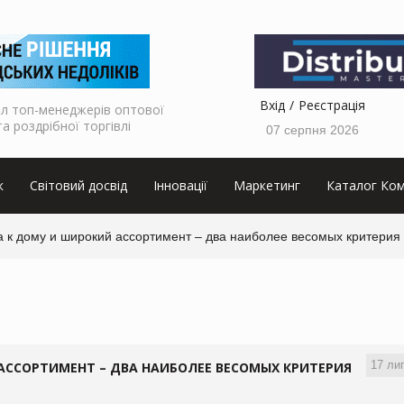
Вхід
Реєстрація
л топ-менеджерів оптової
та роздрібної торгівлі
07 серпня 2026
к
Світовий досвід
Інновації
Маркетинг
Каталог Ком
а к дому и широкий ассортимент – два наиболее весомых критерия
17 ли
АССОРТИМЕНТ – ДВА НАИБОЛЕЕ ВЕСОМЫХ КРИТЕРИЯ