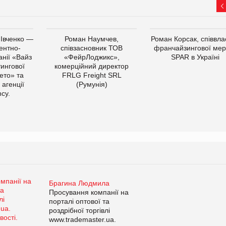
 Івченко —
Роман Наумчев,
Роман Корсак, співвла
ентно-
співзасновник ТОВ
франчайзингової мер
нії «Вайз
«ФейрЛоджикс»,
SPAR в Україні
тингової
комерційний директор
ето» та
FRLG Freight SRL
 агенції
(Румунія)
cy.
Брагина Людмила
Просування компанії на
порталі оптової та
роздрібної торгівлі
www.trademaster.ua.