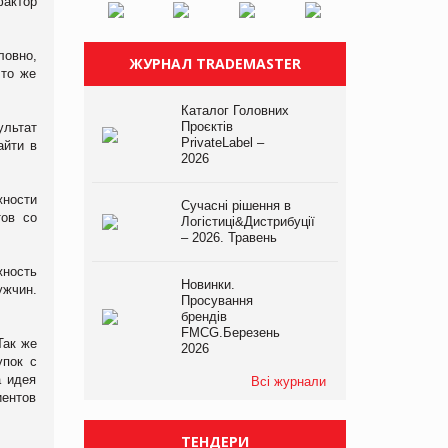
фактор
ловно,
ЖУРНАЛ TRADEMASTER
 то же
Каталог Головних
Проєктів
ультат
PrivateLabel –
айти в
2026
жности
Сучасні рішення в
тов со
Логістиці&Дистрибуції
– 2026. Травень
жность
Новинки.
ужчин.
Просування
брендів
FMCG.Березень
Так же
2026
упок с
а идея
Всі журнали
иентов
ТЕНДЕРИ