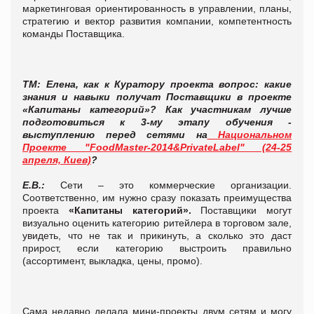
маркетинговая ориентированность в управлении, планы,
стратегию и вектор развития компании, компетентность
команды Поставщика.
ТМ: Елена, как к Куратору проекта вопрос: какие
знания и навыки получат Поставщики в проекте
«Капитаны категорий»? Как участникам лучше
подготовиться к 3-му этапу обучения -
выступлению перед сетями на
Национальном
Проекте "FoodMaster-2014&PrivateLabel" (24-25
апреля, Киев)
?
Е.В.:
Сети – это коммерческие организации.
Соответственно, им нужно сразу показать преимущества
проекта
«Капитаны категорий».
Поставщики могут
визуально оценить категорию ритейлера в торговом зале,
увидеть, что не так и прикинуть, а сколько это даст
прирост, если категорию выстроить правильно
(ассортимент, выкладка, цены, промо).
Сама недавно делала мини-проекты двум сетям и могу