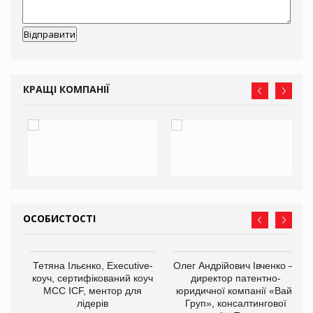
КРАЩІ КОМПАНІЇ
ОСОБИСТОСТІ
,
Тетяна Ільєнко, Executive-
Олег Андрійович Івченко —
ОВ
коуч, сертифікований коуч
директор патентно-
МСС ICF, ментор для
юридичної компанії «Вайз
лідерів
Груп», консалтингової