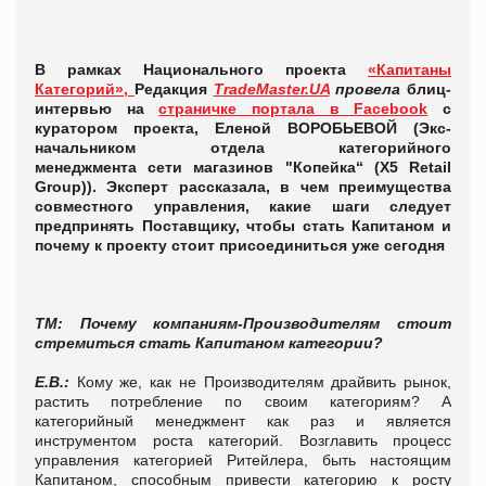
В рамках Национального проекта
«Капитаны
Категорий»,
Р
едакция
TradeMaster.UA
провела
блиц-
интервью на
страничке портала в Facebook
с
куратором проекта, Еленой ВОРОБЬЕВОЙ
(
Экс-
начальником отдела категорийного
менеджмента сети магазинов "Копейка“ (X5 Retail
Group)). Эксперт рассказала, в чем преимущества
совместного управления, какие шаги следует
предпринять Поставщику, чтобы стать Капитаном и
почему к проекту стоит присоединиться уже сегодня
ТМ: Почему компаниям-Производителям стоит
стремиться стать Капитаном категории?
Е.В.:
Кому же, как не Производителям драйвить рынок,
растить потребление по своим категориям? А
категорийный менеджмент как раз и является
инструментом роста категорий. Возглавить процесс
управления категорией Ритейлера, быть настоящим
Капитаном, способным привести категорию к росту