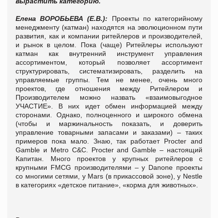
вырастить категорию.
Елена ВОРОБЬЕВА (Е.В.):
Проекты по категорийному
менеджменту (катман) находятся на эволюционном пути
развития, как и компании ритейлеров и производителей,
и рынок в целом. Пока (чаще) Ритейлеры используют
катман как внутренний инструмент управления
ассортиментом, который позволяет ассортимент
структурировать, систематизировать, разделить на
управляемые группы. Тем не менее, очень много
проектов, где отношения между Ритейлером и
Производителем можно назвать «взаимовыгодное
УЧАСТИЕ». В них идет обмен информацией между
сторонами. Однако, полноценного и широкого обмена
(чтобы и маржинальность показать, и доверить
управление товарными запасами и заказами) – таких
примеров пока мало. Знаю, так работает Procter and
Gamble и Metro C&C. Procter and Gamble – настоящий
Капитан. Много проектов у крупных ритейлеров с
крупными FMCG производителями – у Danone проекты
со многими сетями, у Mars (в прикассовой зоне), у Nestle
в категориях «детское питание», «корма для животных».