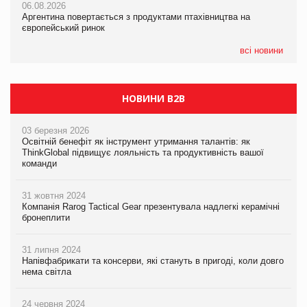
06.08.2026
06.08.2026
Смачне поповнення дитячого меню: у VARUS з’явилися
Аргентина повертається з продуктами птахівництва на
Аргентина повертається з продуктами птахівництва на
новинки від ТМ ТОКЕРИ
європейський ринок
європейський ринок
05.08.2026
всі новини
Сергій Лісунов про заморожені хлібобулочні вироби на
PrivateLabel&FMCG Master 2026
НОВИНИ B2B
03 березня 2026
Освітній бенефіт як інструмент утримання талантів: як
ThinkGlobal підвищує лояльність та продуктивність вашої
команди
31 жовтня 2024
Компанія Rarog Tactical Gear презентувала надлегкі керамічні
бронеплити
31 липня 2024
Напівфабрикати та консерви, які стануть в пригоді, коли довго
нема світла
24 червня 2024