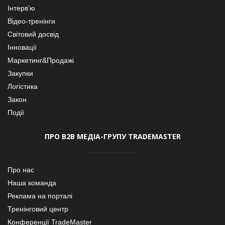
Інтерв’ю
Відео-тренінги
Світовий досвід
Інновації
Маркетинг&Продажі
Закупки
Логістика
Закон
Події
ПРО В2В МЕДІА-ГРУПУ TRADEMASTER
Про нас
Наша команда
Реклама на порталі
Тренінговий центр
Конференції TradeMaster