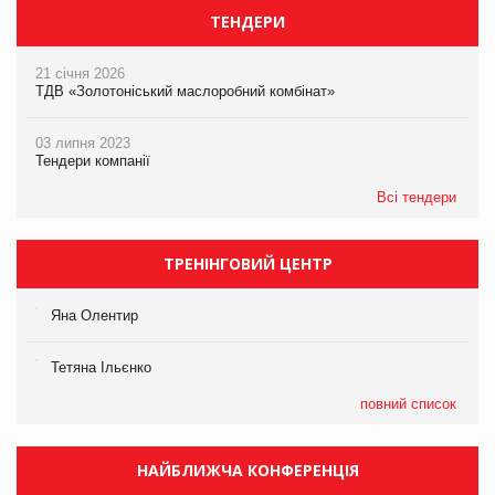
ТЕНДЕРИ
21 січня 2026
ТДВ «Золотоніський маслоробний комбінат»
03 липня 2023
Тендери компанії
Всі тендери
ТРЕНІНГОВИЙ ЦЕНТР
Яна Олентир
Тетяна Ільєнко
повний список
НАЙБЛИЖЧА КОНФЕРЕНЦІЯ