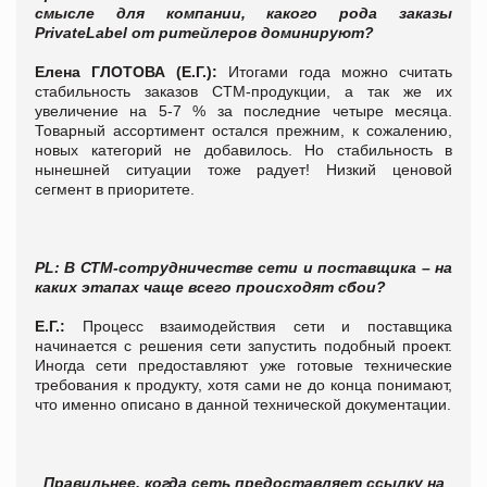
смысле для компании, какого рода заказы
Private
Label
от ритейлеров доминируют?
Елена ГЛОТОВА (Е.Г.):
Итогами года можно считать
стабильность заказов СТМ-продукции, а так же их
увеличение на 5-7 % за последние четыре месяца.
Товарный ассортимент остался прежним, к сожалению,
новых категорий не добавилось. Но стабильность в
нынешней ситуации тоже радует! Низкий ценовой
сегмент в приоритете.
PL
:
В СТМ-сотрудничестве сети и поставщика – на
каких этапах чаще всего происходят сбои?
Е.Г.:
Процесс взаимодействия сети и поставщика
начинается с решения сети запустить подобный проект.
Иногда сети предоставляют уже готовые технические
требования к продукту, хотя сами не до конца понимают,
что именно описано в данной технической документации.
Правильнее, когда сеть предоставляет ссылку на