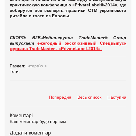
практическую конференцию «PrivateLabel®-2014», где
соберутся все эксперты-практики СТМ украинского
ритейла и гости из Европы.
СКОРО: B2B-Медиа-группа TradeMaster® Group
выпускает
ежегодный эксклюзивный Спецвыпуск
журнала TradeMaster - «PrivateLabel-2014».
Раздел:
Інтерв'ю
>
Теги:
Попередня
Весь список
Наступна
Коментарі
Ваш коментар буде першим.
Додати коментар