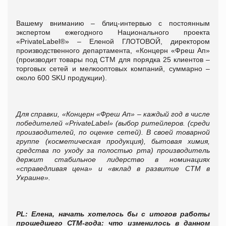
Вашему вниманию – блиц-интервью с постоянным
экспертом ежегодного Национального проекта
«PrivateLabel®» – Еленой ГЛОТОВОЙ, директором
производственного департамента, «Концерн «Фреш Ап»
(производит товары под СТМ для порядка 25 клиентов –
торговых сетей и мелкооптовых компаний, суммарно –
около 600 SKU продукции).
Для справки, «Концерн «Фреш Ап» – каждый год в числе
победителей «
PrivateLabel
» (выбор ритейлеров. (среди
производителей, по оценке сетей). В своей товарной
группе (косметическая продукция), бытовая химия,
средства по уходу за полостью рта) производитель
держит стабильное лидерство в номинациях
«справедливая цена» и «вклад в развитие СТМ в
Украине».
PL
:
Елена, начать хотелось бы с итогов работы
прошедшего СТМ-года: что изменилось в данном