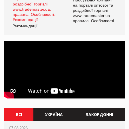
а
на порталі оптової та
роздрібної торгівлі
www.trademaster.ua.
і.
правила. Особливості.
Рекомендації
Ре
ВСІ
УКРАЇНА
ЗАКОРДОННІ
07.08.2026
07.08.2026
07.08.2026