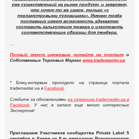
уже существующий на рынке продукт, и заявляет,
что хочет то же самое, только «с
перламутровыми пуговицами». Именно тогда
поставщик имеет возможность адекватно
составить калькуляцию товара и изготовить
соответствующие образцы для тендера.
...
Полный текст интервью читайте на портале
о
Собственных Торговых Марках
www.trademaster.ua
* Блиц-интервью проходило на странице портала
trademaster.ua в
Facebook
.
Следите за обновлениями
на странице trademaster.ua в
Facebook
. У нас в запасе еще много интересных
Экспертов!
Приглашаем Участников сообщества Private Label 5
сентября в Киеве на 6-ю ежегодную Всеукраинскую