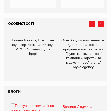
ОСОБИСТОСТІ
Тетяна Ільєнко, Executive-
Олег Андрійович Івченко —
коуч, сертифікований коуч
директор патентно-
МСС ICF, ментор для
юридичної компанії «Вайз
лідерів
Груп», консалтингової
компанії «Парето» та
маркетингової агенції
,
Myka Agency.
ОВ
БЛОГИ
Брагина Людмила
ї
Просування компанії