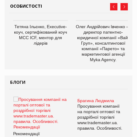
ОСОБИСТОСТІ
,
Тетяна Ільєнко, Executive-
Олег Андрійович Івченко —
ОВ
коуч, сертифікований коуч
директор патентно-
МСС ICF, ментор для
юридичної компанії «Вайз
лідерів
Груп», консалтингової
компанії «Парето» та
маркетингової агенції
Myka Agency.
БЛОГИ
Брагина Людмила
ї
Просування компанії
а
на порталі оптової та
роздрібної торгівлі
www.trademaster.ua.
і.
правила. Особливості.
Рекомендації
Ре