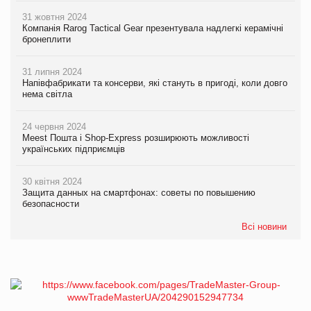
31 жовтня 2024
Компанія Rarog Tactical Gear презентувала надлегкі керамічні
бронеплити
31 липня 2024
Напівфабрикати та консерви, які стануть в пригоді, коли довго
нема світла
24 червня 2024
Meest Пошта і Shop-Express розширюють можливості
українських підприємців
30 квітня 2024
Защита данных на смартфонах: советы по повышению
безопасности
Всі новини