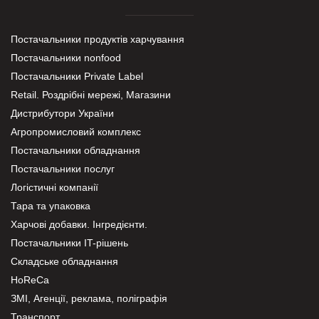
Постачальники продуктів харчування
Постачальники nonfood
Постачальники Private Label
Retail. Роздрібні мережі, Магазини
Дистрибутори України
Агропромисловий комплекс
Постачальники обладнання
Постачальники послуг
Логістичні компанії
Тара та упаковка
Харчові добавки. Інгредієнти.
Постачальники IT-рішень
Складське обладнання
HoReCa
ЗМІ, Агенції, реклама, поліграфія
Транспорт