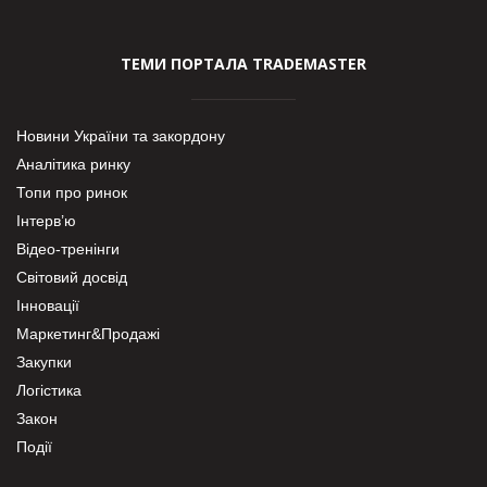
ТЕМИ ПОРТАЛА TRADEMASTER
Новини України та закордону
Аналітика ринку
Топи про ринок
Інтерв’ю
Відео-тренінги
Світовий досвід
Інновації
Маркетинг&Продажі
Закупки
Логістика
Закон
Події