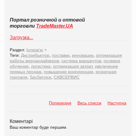
Портал розничной и оптовой
торговли
TradeMaster.UA
Загрузка...
Раздел:
Інтерв'ю
>
Теги:
Дистрибьютор
,
поставки
,
инновации
,
оптимизация
работы мерчандайзеров
,
система маршрутов
,
полевое
обучение
,
логистика
,
оптимизация затрат
,
увеличение
прямых продаж
,
повышение конкуренции
,
розничная
торговля
,
SavService
,
САВСЕРВИС
Попередня
Весь список
Наступна
Коментарі
Ваш коментар буде першим.