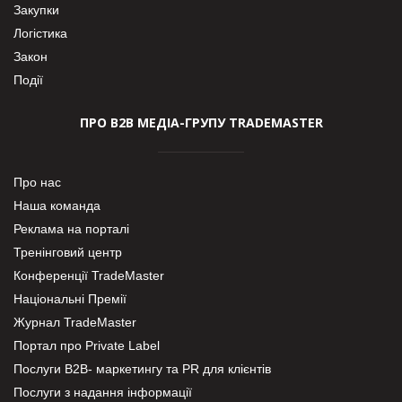
Закупки
Логістика
Закон
Події
ПРО В2В МЕДІА-ГРУПУ TRADEMASTER
Про нас
Наша команда
Реклама на порталі
Тренінговий центр
Конференції TradeMaster
Національні Премії
Журнал TradeMaster
Портал про Private Label
Послуги В2В- маркетингу та PR для клієнтів
Послуги з надання інформації