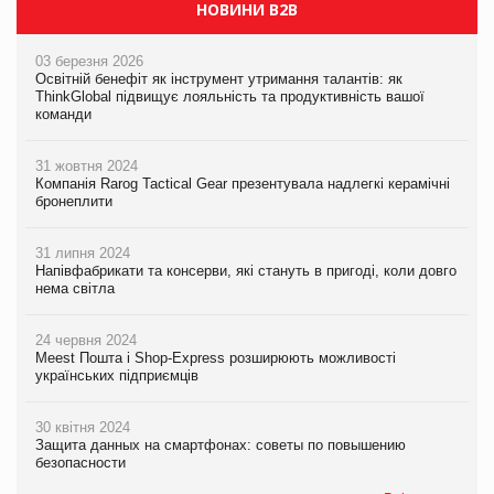
НОВИНИ B2B
03 березня 2026
Освітній бенефіт як інструмент утримання талантів: як
ThinkGlobal підвищує лояльність та продуктивність вашої
команди
31 жовтня 2024
Компанія Rarog Tactical Gear презентувала надлегкі керамічні
бронеплити
31 липня 2024
Напівфабрикати та консерви, які стануть в пригоді, коли довго
нема світла
24 червня 2024
Meest Пошта і Shop-Express розширюють можливості
українських підприємців
30 квітня 2024
Защита данных на смартфонах: советы по повышению
безопасности