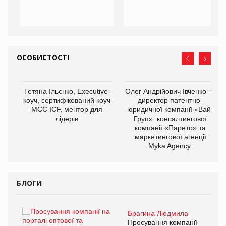
ОСОБИСТОСТІ
,
Тетяна Ільєнко, Executive-
Олег Андрійович Івченко —
ОВ
коуч, сертифікований коуч
директор патентно-
МСС ICF, ментор для
юридичної компанії «Вайз
лідерів
Груп», консалтингової
компанії «Парето» та
маркетингової агенції
Myka Agency.
БЛОГИ
Брагина Людмила
ї
Просування компанії