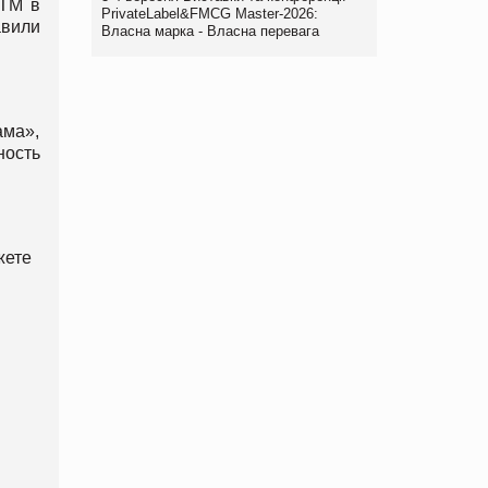
СТМ в
PrivateLabel&FMCG Master-2026:
вили
Власна марка - Власна перевага
ма»,
ность
жете