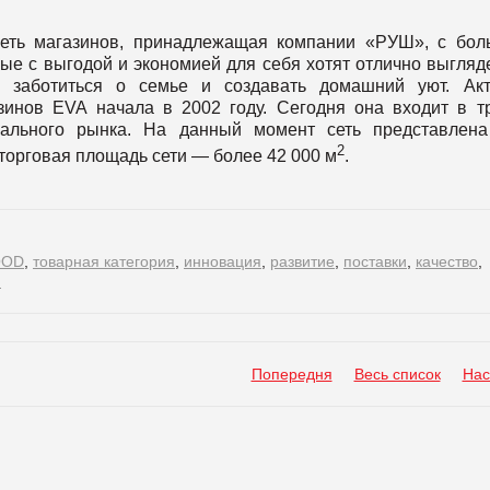
еть магазинов, принадлежащая компании «РУШ», с бо
е с выгодой и экономией для себя хотят отлично выгляде
, заботиться о семье и создавать домашний уют. Акт
зинов EVA начала в 2002 году. Сегодня она входит в т
нального рынка. На данный момент сеть представлен
2
торговая площадь сети — более 42 000 м
.
OOD
,
товарная категория
,
инновация
,
развитие
,
поставки
,
качество
,
й
Попередня
Весь список
Нас