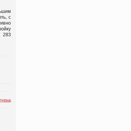
льшим
ть, с
ивно
ройку
а 283
тупна