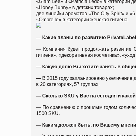
«Glam Bee» и «Patricia Ledo» в категории д
«Honey Bunny» в детских товарах;
две линейки ароматов «The Сity Spirit» и 
«Ombrello» в категории женская гигиена.
—
Какие планы по развитию PrivateLabe
— Компания будет продолжать развитие С
гигиена», «декоративная косметика», «уход 
—
Какую долю Вы хотите занять в обще
— В 2015 году запланировано увеличение д
в 20 категориях, 57 группах.
—
Сколько SKU у Вас на сегодня и како
— По сравнению с прошлым годом количест
1500 SKU.
—
Каким должен быть, по Вашему мнен