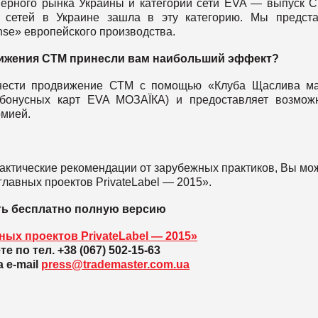
ерного рынка Украины и категории сети EVA — выпуск 
 сетей в Украине зашла в эту категорию. Мы предста
ense» европейского производства.
ижения СТМ принесли вам наибольший эффект?
нести продвижение СТМ с помощью «Клуба Щаслива ма
 бонусных карт EVA МОЗАЇКА) и предоставляет возмож
омией.
рактические рекомендации от зарубежных практиков, Вы мо
главных проектов PrivateLabel — 2015».
ть бесплатно полную версию
ных проектов PrivateLabel — 2015»
е по тел. +38 (067) 502-15-63
 e-mail
press@trademaster.com.ua