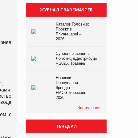
ЖУРНАЛ TRADEMASTER
Каталог Головних
Проєктів
PrivateLabel –
2026
риев
Сучасні рішення в
Логістиці&Дистрибуції
– 2026. Травень
Новинки.
Просування
ю;
брендів
ками,
FMCG.Березень
ество
2026
ыводе
Всі журнали
уем с
ТЕНДЕРИ