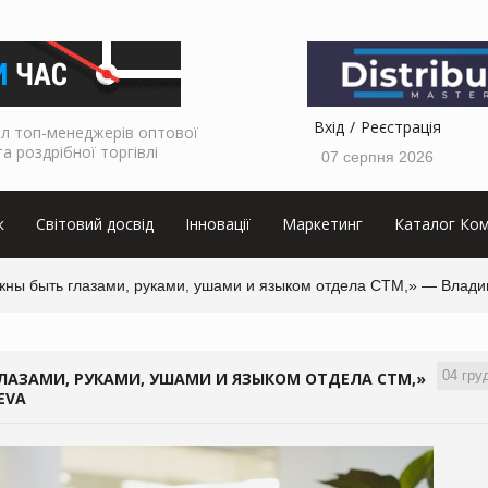
Вхід
Реєстрація
л топ-менеджерів оптової
та роздрібної торгівлі
07 серпня 2026
к
Світовий досвід
Інновації
Маркетинг
Каталог Ком
жны быть глазами, руками, ушами и языком отдела СТМ,» — Влади
04 гру
АЗАМИ, РУКАМИ, УШАМИ И ЯЗЫКОМ ОТДЕЛА СТМ,»
EVA