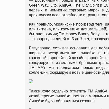
— Достойными победы в различных номин
Green Way, Lito, АmIGA, The City Spirit и
первых и немногих торговых марок в д
практически все потребности и группы това
Как правило, украинские производители р
или гигиена, или косметика для малышей)
бытовая химия; ТМ Honey Bunny Baby — тов
— товары для детей от 3 до 7 лет, с раздел
Безусловно, есть все основания для поб
широкая ассортиментная линейка в тя
красивый европейский дизайн, европейское
конкурирует с известными брендами тран
ТМ MAY мы предлагаем новые виды пр
коллекции, формируем новые ценности для
Также хочу отдельно отметить ТМ АmIGA
дизайнерские линейки носков с модными 
Линейки будут обновляться сезонно.