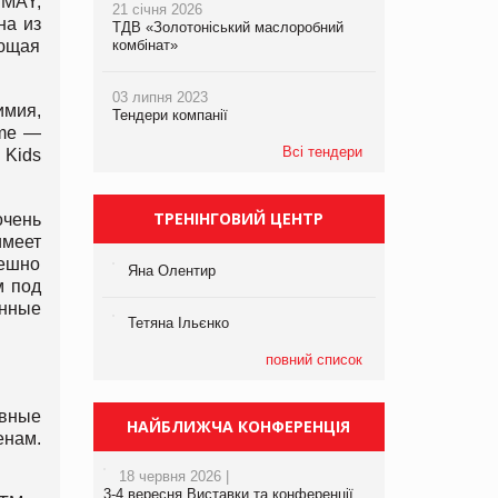
 MAY,
21 січня 2026
на из
ТДВ «Золотоніський маслоробний
ающая
комбінат»
03 липня 2023
имия,
Тендери компанії
ome —
Всі тендери
 Kids
ТРЕНІНГОВИЙ ЦЕНТР
очень
меет
пешно
Яна Олентир
м под
нные
Тетяна Ільєнко
повний список
ивные
НАЙБЛИЖЧА КОНФЕРЕНЦІЯ
енам.
18 червня 2026 |
3-4 вересня Виставки та конференції