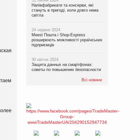
31 липня 2024
Напівфабрикати та консерви, які
стануть в пригоді, коли довго нема
світла
24 червня 2024
Meest Пошта і Shop-Express
розширюють можливості українських
підприємців
нская
30 квітня 2024
Защита данных на смартфонах:
советы по повышению безопасности
Всі новини
отаем
более