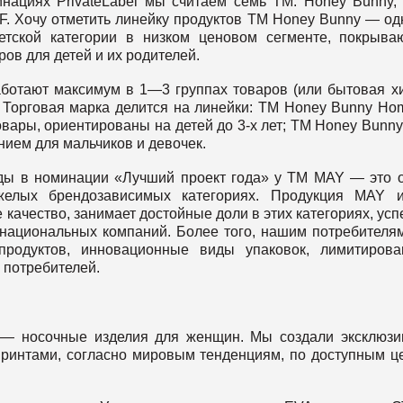
ациях PrivateLabel мы считаем семь ТМ: Honey Bunny,
 LCF. Хочу отметить линейку продуктов ТМ Honey Bunny — од
етской категории в низком ценовом сегменте, покрыв
ров для детей и их родителей.
аботают максимум в 1—3 группах товаров (или бытовая х
. Торговая марка делится на линейки: ТМ Honey Bunny H
ары, ориентированы на детей до 3-х лет; ТМ Honey Bunny
ением для мальчиков и девочек.
еды в номинации «Лучший проект года» у ТМ MAY — это 
желых брендозависимых категориях. Продукция MAY и
 качество, занимает достойные доли в этих категориях, ус
снациональных компаний. Более того, нашим потребителя
одуктов, инновационные виды упаковок, лимитирова
 потребителей.
 — носочные изделия для женщин. Мы создали эксклюз
принтами, согласно мировым тенденциям, по доступным ц