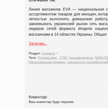
СПРАВКА ТМ:
Линия магазинов EVA — национальная с
ассортиментом товаров для женщин, которы
легкостью выполнять домашнюю работу
завоевывать украинский рынок сеть мага
лидеров сетей формата drogerie нацио
магазинами в 14 областях Украины. Общая 
Загрузка...
Раздел:
Інтерв'ю
>
Теги:
PrivateLabel
,
СТМ
,
производители
,
NON-F
Национальная премия
,
лояльность потребителе
Коментарі
Ваш коментар буде першим.