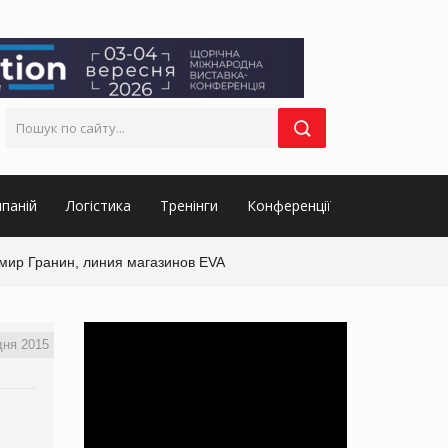
паній
Логістика
Тренінги
Конференції
мир Гранин, линия магазинов EVA
дня 2015