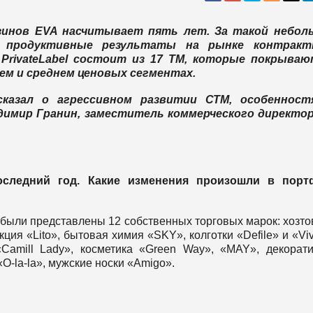
зинов ЕVA насчитывает пять лет. За такой небол
а продуктивные результаты на рынке контракт
PrivateLabel состоит из 17 ТМ, которые покрываю
ем и среднем ценовых сегментах.
сказал о агрессивном развитии СТМ, особенност
имир Гранин, заместитель коммерческого директор
следний год. Какие изменения произошли в порт
 были представлены 12 собственных торговых марок: хозт
ия «Lito», бытовая химия «SKY», колготки «Defile» и «Viv
Camill Lady», косметика «Green Way», «MAY», декорат
O-la-la», мужские носки «Amigo».