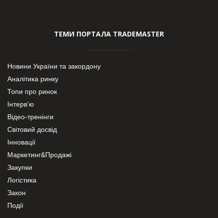
ТЕМИ ПОРТАЛА TRADEMASTER
Новини України та закордону
Аналітика ринку
Топи про ринок
Інтерв’ю
Відео-тренінги
Світовий досвід
Інновації
Маркетинг&Продажі
Закупки
Логістика
Закон
Події