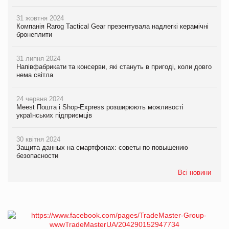
31 жовтня 2024
Компанія Rarog Tactical Gear презентувала надлегкі керамічні
бронеплити
31 липня 2024
Напівфабрикати та консерви, які стануть в пригоді, коли довго
нема світла
24 червня 2024
Meest Пошта і Shop-Express розширюють можливості
українських підприємців
30 квітня 2024
Защита данных на смартфонах: советы по повышению
безопасности
Всі новини