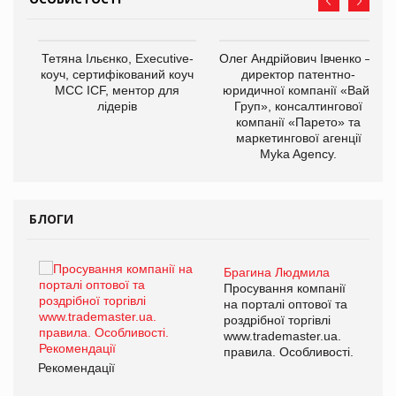
,
Тетяна Ільєнко, Executive-
Олег Андрійович Івченко —
ОВ
коуч, сертифікований коуч
директор патентно-
МСС ICF, ментор для
юридичної компанії «Вайз
лідерів
Груп», консалтингової
компанії «Парето» та
маркетингової агенції
Myka Agency.
БЛОГИ
Брагина Людмила
ї
Просування компанії
а
на порталі оптової та
роздрібної торгівлі
www.trademaster.ua.
і.
правила. Особливості.
Рекомендації
Ре