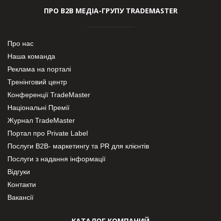
ПРО В2В МЕДІА-ГРУПУ TRADEMASTER
Про нас
Наша команда
Реклама на порталі
Тренінговий центр
Конференції TradeMaster
Національні Премії
Журнал TradeMaster
Портал про Private Label
Послуги В2В- маркетингу та PR для клієнтів
Послуги з надання інформації
Відгуки
Контакти
Вакансії
КАТАЛОГ КОМПАНИЙ