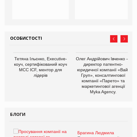
ОСОБИСТОСТІ
,
Тетяна Ільєнко, Executive-
Олег Андрійович Івченко —
ОВ
коуч, сертифікований коуч
директор патентно-
МСС ICF, ментор для
юридичної компанії «Вайз
лідерів
Груп», консалтингової
компанії «Парето» та
маркетингової агенції
Myka Agency.
БЛОГИ
Брагина Людмила