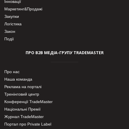
Інновації
Маркетинг&Продажі
Закупки
Логістика
Закон
Події
ПРО В2В МЕДІА-ГРУПУ TRADEMASTER
Про нас
Наша команда
Реклама на порталі
Тренінговий центр
Конференції TradeMaster
Національні Премії
Журнал TradeMaster
Портал про Private Label