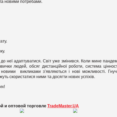
та новими потребами.
ату.
ку.
до неї адаптуватися. Світ уже змінився. Коли мине пандем
 звички людей, обсяг дистанційної роботи, система ціннос
 новими викликами з’являються і нові можливості. Гнучк
уть скористатися ними та досягти нових успіхів.
их!
ой и оптовой торговле
TradeMaster.UA