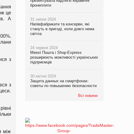
презентувала надлегкі керамічні
бронеплити
вання
ож це
ів. А
31 липня 2024
Напівфабрикати та консерви, які
стануть в пригоді, коли довго нема
світла
100%.
плани
24 червня 2024
Meest Пошта і Shop-Express
розширюють можливості українських
ися з
підприємців
30 квітня 2024
Защита данных на смартфонах:
вся з
советы по повышению безопасности
цеси.
Всі новини
рівні
ільки
я між