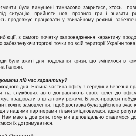
сегменти були вимушені тимчасово закритися, хтось пов
ід ситуацію, прийняти нові правила гри і знизити р
тось продовжує працювати у звичайному режимі, забезпе
риб’юції, з самого початку запровадження карантину прод
 забезпечуючи торгові точки по всій території України тов
оди були вжиті для подолання кризи, що змінилося в ком
на Галоян.
цювати під час карантину?
жодного дня. Більша частина офісу з середини березня п
ики на службових авто доправляють своїх колег до офіс
овжує працювати в штатному режимі. Бізнес-процеси побуд
ит, кожне замовлення, і щоб доставка була здійснена вчасн
ця з нашими партнерами тільки зміцнювалася, адже репута
. Нам мають довіряти, тому ми відповідально ставимося до
мося їх дотримуватися.