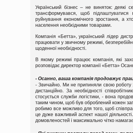
Український бізнес – не виняток: деякі 
трансформувався, щоб підлаштуватися п
руйнування економічного зростання, а х
населення необхідними товарами.
Компанія «Бетта», український лідер дист
працювати у звичному режимі, безперебійно
щоденної необхідності.
В якому режимі працює компанія, які зах
розповідає директор компанії «Бетта» Осан
- Осанно, ваша компанія продовжує пра
- Звичайно. Ми не припиняли свою роботу 
дистанційно. За необхідності співробітн
стосується служби логістики, - вона прод
таким чином, щоб був оброблений кожен зап
робимо все можливо для того, щоб співпра
це дуже важливий аспект нашої діяльності
домовленостей і максимально чітко намагає