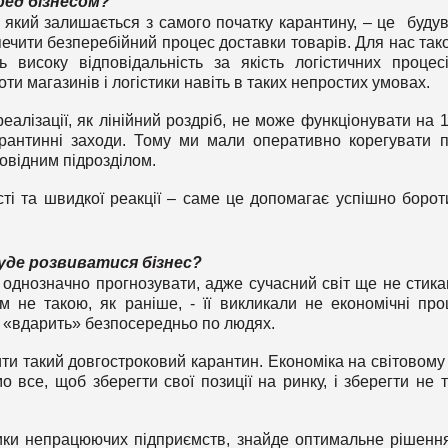
еред бізнесом?
, який залишається з самого початку карантину, – це буду
ечити безперебійний процес доставки товарів. Для нас так
 високу відповідальність за якість логістичних процес
ти магазинів і логістики навіть в таких непростих умовах.
реалізації, як лінійний роздріб, не може функціонувати на 
рантинні заходи. Тому ми мали оперативно корегувати 
овідним підрозділом.
сті та швидкої реакції – саме це допомагає успішно борот
буде розвиватися бізнес?
 однозначно прогнозувати, адже сучасний світ ще не стика
 не такою, як раніше, - її викликали не економічні про
а «вдарить» безпосередньо по людях.
ти такий довгостроковий карантин. Економіка на світовому 
 все, щоб зберегти свої позиції на ринку, і зберегти не т
ики непрацюючих підприємств, знайде оптимальне рішенн