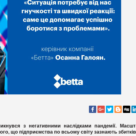
тикнувся з негативними наслідками пандемії. Масшт
го, що підприємства по всьому світу зазнають збитків