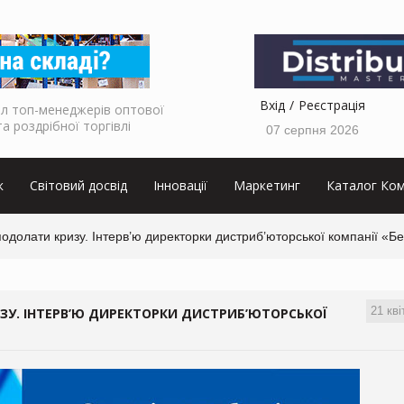
Вхід
Реєстрація
л топ-менеджерів оптової
та роздрібної торгівлі
07 серпня 2026
к
Світовий досвід
Інновації
Маркетинг
Каталог Ком
 подолати кризу. Інтерв’ю директорки дистриб’юторської компанії «
21 кві
ИЗУ. ІНТЕРВ’Ю ДИРЕКТОРКИ ДИСТРИБ’ЮТОРСЬКОЇ