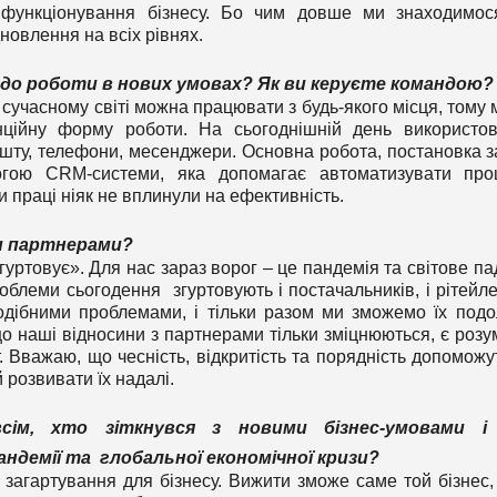
 функціонування бізнесу. Бо чим довше ми знаходимос
новлення на всіх рівнях.
до роботи в нових умовах? Як ви керуєте командою?
 сучасному світі можна працювати з будь-якого місця, тому 
ційну форму роботи. На сьогоднішній день використо
пошту, телефони, месенджери. Основна робота, постановка з
огою CRM-системи, яка допомагає автоматизувати про
ви праці ніяк не вплинули на ефективність.
ми партнерами?
згуртовує». Для нас зараз ворог – це пандемія та світове па
блеми сьогодення згуртовують і постачальників, і рітейлер
 подібними проблемами, і тільки разом ми зможемо їх подо
що наші відносини з партнерами тільки зміцнюються, є розу
. Вважаю, що чесність, відкритість та порядність допоможу
 розвивати їх надалі.
ім, хто зіткнувся з новими бізнес-умовами і
ндемії та глобальної економічної кризи?
 загартування для бізнесу. Вижити зможе саме той бізнес,