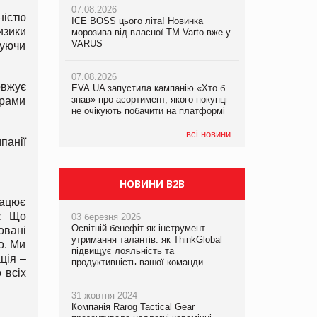
07.08.2026
ністю
ICE BOSS цього літа! Новинка
06.08.2026
изики
07.08.2026
морозива від власної ТМ Varto вже у
Смачна новинка для хвостатих: у
Франція заборонила рекламні дзвінки
VARUS
VARUS з’явилися паучі Varto Paw
чуючи
без згоди клієнтів
expert від власної ТМ Varto!
07.08.2026
овжує
EVA.UA запустила кампанію «Хто б
05.08.2026
знав» про асортимент, якого покупці
Мережа супермаркетів VARUS купує
арами
не очікують побачити на платформі
мережу магазинів формату
convenience store КОЛО: об’єднана
компанія налічуватиме 374 магазини
всі новини
панії
НОВИНИ B2B
рацює
у. Що
03 березня 2026
Освітній бенефіт як інструмент
овані
утримання талантів: як ThinkGlobal
о. Ми
підвищує лояльність та
ція –
продуктивність вашої команди
 всіх
31 жовтня 2024
Компанія Rarog Tactical Gear