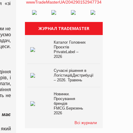
я «зі
ЖУРНАЛ TRADEMASTER
ми не
вуємо
адач,
Каталог Головних
цеси.
Проєктів
PrivateLabel –
2026
Сучасні рішення в
діння
Логістиці&Дистрибуції
ів, і
– 2026. Травень
лати,
міння
Новинки.
ть не
Просування
брендів
FMCG.Березень
2026
 має
Всі журнали
 який