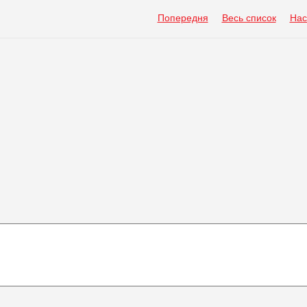
Попередня
Весь список
Нас