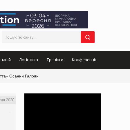
паній
Логістика
Тренінги
Конференції
Бетта» Осанни Галоян
тня 2020