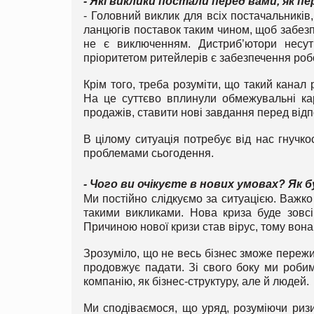
- Які виклики постали перед вами, як п
- Головний виклик для всіх постачальників
ланцюгів поставок таким чином, щоб забезп
не є виключенням. Дистриб’ютори несуть
пріоритетом ритейлерів є забезпечення робо
Крім того, треба розуміти, що такий канал 
На це суттєво вплинули обмежувальні ка
продажів, ставити нові завдання перед відп
В цілому ситуація потребує від нас гнучко
проблемами сьогодення.
- Чого ви очікуєте в нових умовах
? Як 
Ми постійно слідкуємо за ситуацією. Важко
такими викликами. Нова криза буде зовсім
Причиною нової кризи став вірус, тому вон
Зрозуміло, що не весь бізнес зможе пережи
продовжує падати. Зі свого боку ми робимо
компанію, як бізнес-структуру, але й людей.
Ми сподіваємося, що уряд, розуміючи риз