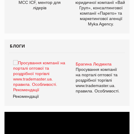
МСС ICF, ментор для
юридичної компанії «Вайз
лідерів
Груп», консалтингової
компанії «Парето» та
маркетингової агенції
Myka Agency.
БЛОГИ
Брагина Людмила
ї
Просування компанії
а
на порталі оптової та
роздрібної торгівлі
www.trademaster.ua.
і.
правила. Особливості.
Рекомендації
Ре