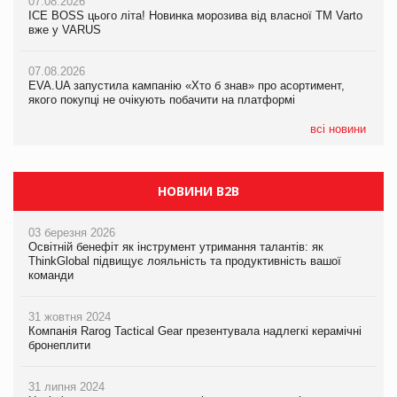
07.08.2026
Продажі Hugo Boss впали на 9%
ICE BOSS цього літа! Новинка морозива від власної ТМ Varto
06.08.2026
вже у VARUS
Смачна новинка для хвостатих: у VARUS з’явилися паучі
07.08.2026
Varto Paw expert від власної ТМ Varto!
Франція заборонила рекламні дзвінки без згоди клієнтів
07.08.2026
EVA.UA запустила кампанію «Хто б знав» про асортимент,
05.08.2026
якого покупці не очікують побачити на платформі
Мережа супермаркетів VARUS купує мережу магазинів
формату convenience store КОЛО: об’єднана компанія
налічуватиме 374 магазини
всі новини
НОВИНИ B2B
03 березня 2026
Освітній бенефіт як інструмент утримання талантів: як
ThinkGlobal підвищує лояльність та продуктивність вашої
команди
31 жовтня 2024
Компанія Rarog Tactical Gear презентувала надлегкі керамічні
бронеплити
31 липня 2024