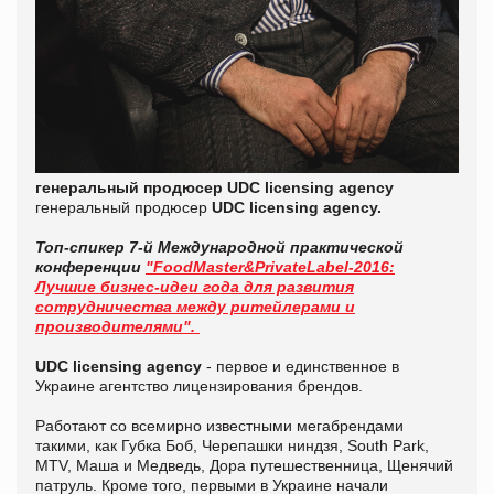
генеральный продюсер UDC licensing agency
генеральный продюсер
UDC licensing agency.
Топ-спикер 7-й Международной практической
конференции
"FoodMaster&PrivateLabel-2016:
Лучшие бизнес-идеи года для развития
сотрудничества между ритейлерами и
производителями".
UDC licensing agency
- первое и единственное в
Украине агентство лицензирования брендов.
Работают со всемирно известными мегабрендами
такими, как Губка Боб, Черепашки ниндзя, South Park,
MTV, Маша и Медведь, Дора путешественница, Щенячий
патруль. Кроме того, первыми в Украине начали