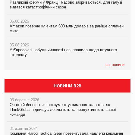
Равликові ферми у Франції масово закриваються, для галузі
05.08.2026
Amazon поверне клієнтам 600 млн доларів за раніше сплачені
видався катастрофічний сезон
Російська атака 5 серпня стала одним із наймасштабніших
мита
ударів по українському бізнесу за час повномасштабної війни
06.08.2026
05.08.2026
Amazon поверне клієнтам 600 млн доларів за раніше сплачені
05.08.2026
У Євросоюзі набули чинності нові правила щодо штучного
мита
Смачне поповнення дитячого меню: у VARUS з’явилися
інтелекту
новинки від ТМ ТОКЕРИ
05.08.2026
05.08.2026
У Євросоюзі набули чинності нові правила щодо штучного
05.08.2026
Рекламна платформа вимагає від Google компенсацію за
інтелекту
Сергій Лісунов про заморожені хлібобулочні вироби на
втрату 6,9 трлн рекламних показів
PrivateLabel&FMCG Master 2026
всі новини
НОВИНИ B2B
03 березня 2026
Освітній бенефіт як інструмент утримання талантів: як
ThinkGlobal підвищує лояльність та продуктивність вашої
команди
31 жовтня 2024
Компанія Rarog Tactical Gear презентувала надлегкі керамічні