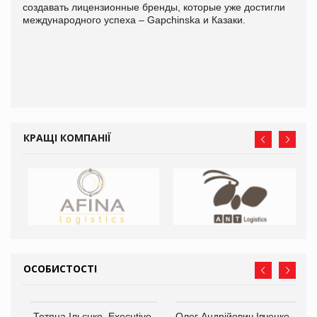
создавать лицензионные бренды, которые уже достигли
международного успеха – Gapchinska и Казаки.
КРАЩІ КОМПАНІЇ
ОСОБИСТОСТІ
,
Тетяна Ільєнко, Executive-
Олег Андрійович Івченко —