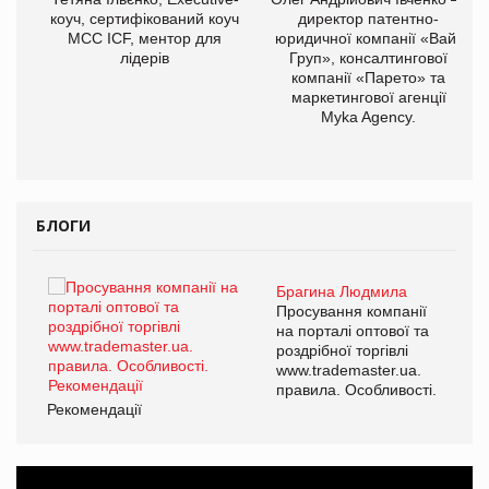
ОВ
коуч, сертифікований коуч
директор патентно-
МСС ICF, ментор для
юридичної компанії «Вайз
лідерів
Груп», консалтингової
компанії «Парето» та
маркетингової агенції
Myka Agency.
БЛОГИ
Брагина Людмила
Просування компанії
на порталі оптової та
роздрібної торгівлі
www.trademaster.ua.
правила. Особливості.
Рекомендації
Ре