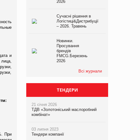
2026
Сучасні рішення в
Логістиці&Дистрибуції
жность
– 2026. Травень
ельные
Новинки.
Просування
брендів
дата и
FMCG.Березень
2026
 лица,
рузки,
Всі журнали
рузки,
ТЕНДЕРИ
тм:
21 січня 2026
ТДВ «Золотоніський маслоробний
комбінат»
03 липня 2023
%. При
Тендери компанії
имости