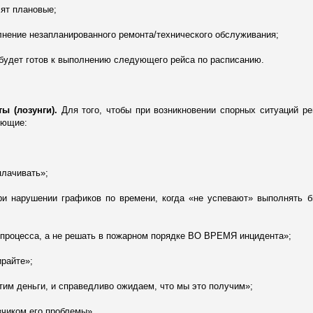
сят плановые;
лнение незапланированного ремонта/технического обслуживания;
будет готов к выполнению следующего рейса по расписанию.
ы (лозунги).
Для того, чтобы при возникновении спорных ситуаций р
ующие:
плачивать»;
и нарушении графиков по времени, когда «не успевают» выполнять б
 процесса, а не решать в пожарном порядке ВО ВРЕМЯ инцидента»;
ирайте»;
тим деньги, и справедливо ожидаем, что мы это получим»;
зчиком его проблемы».