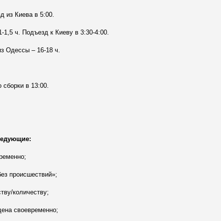
д из Киева в 5:00.
1,5 ч. Подъезд к Киеву в 3:30-4:00.
из Одессы – 16-18 ч.
 сборки в 13:00.
ледующие:
временно;
без происшествий»;
ству/количеству;
дена своевременно;