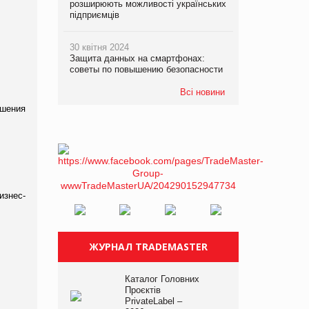
розширюють можливості українських
підприємців
30 квітня 2024
Защита данных на смартфонах:
советы по повышению безопасности
Всі новини
ешения
изнес-
ЖУРНАЛ TRADEMASTER
Каталог Головних
Проєктів
PrivateLabel –