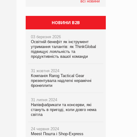
компанія налічуватиме 374 магазини
всі новини
НОВИНИ B2B
03 березня 2026
Освітній бенефіт як інструмент
утримання талантів: як ThinkGlobal
підвищує лояльність та
продуктивність вашої команди
31 жовтня 2024
Компанія Rarog Tactical Gear
презентувала надлегкі керамічні
бронеплити
31 липня 2024
Напівфабрикати та консерви, які
стануть в пригоді, коли довго нема
світла
24 червня 2024
Meest Пошта і Shop-Express