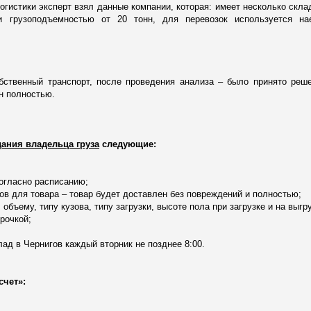
огистики эксперт взял данные компании, которая: имеет несколько скла
и грузоподъемностью от 20 тонн, для перевозок используется на
ственный транспорт, после проведения анализа – было принято реш
н полностью.
ания владельца груза
следующие:
согласно расписанию;
ков для товара – товар будет доставлен без повреждений и полностью;
объему, типу кузова, типу загрузки, высоте пола при загрузке и на выгру
рочкой;
лад в Чернигов каждый вторник не позднее 8:00.
счет»: