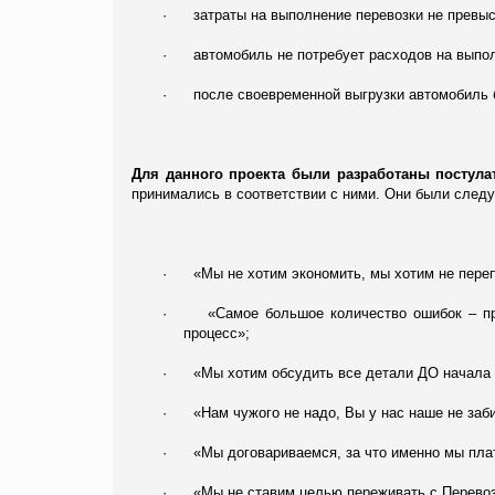
·
затраты на выполнение перевозки не превы
·
автомобиль не потребует расходов на выпо
·
после своевременной выгрузки автомобиль 
Для данного проекта были разработаны постулат
принимались в соответствии с ними. Они были след
·
«Мы не хотим экономить, мы хотим не пере
·
«Самое большое количество ошибок – пр
процесс»;
·
«Мы хотим обсудить все детали ДО начала
·
«Нам чужого не надо, Вы у нас наше не заб
·
«Мы договариваемся, за что именно мы пла
·
«Мы не ставим целью переживать с Перево