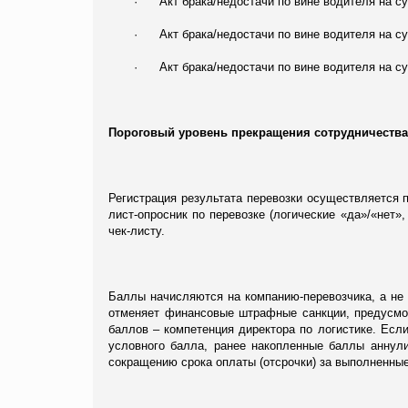
·
Акт брака/недостачи по вине водителя на су
·
Акт брака/недостачи по вине водителя на су
·
Акт брака/недостачи по вине водителя на су
Пороговый уровень прекращения сотрудничества 
Регистрация результата перевозки осуществляется п
лист-опросник по перевозке (логические «да»/«нет»
чек-листу.
Баллы начисляются на компанию-перевозчика, а не 
отменяет финансовые штрафные санкции, предусмо
баллов – компетенция директора по логистике. Есл
условного балла, ранее накопленные баллы аннул
сокращению срока оплаты (отсрочки) за выполненные