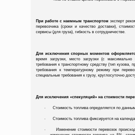
При работе с наемным транспортом
эксперт рек
перевозчика (сроки и качество доставки),
стоимос
сервисы (для груза), гибкость в сотрудничестве.
Для исключения спорных моментов оформляетс
время загрузки, место загрузки (с максимально
требования к транспортному средству (тип кузова, п
требования к температурному режиму при перевоз
специальные требования к грузу, круглосуточно дос
Для исключения «спекуляций» на стоимости пере
·
Стоимость топлива определяется по данным 
·
Стоимость топлива фиксируется на календ
·
Изменение стоимости перевозок происхо
изменении стоимости топлива на 5%, стои