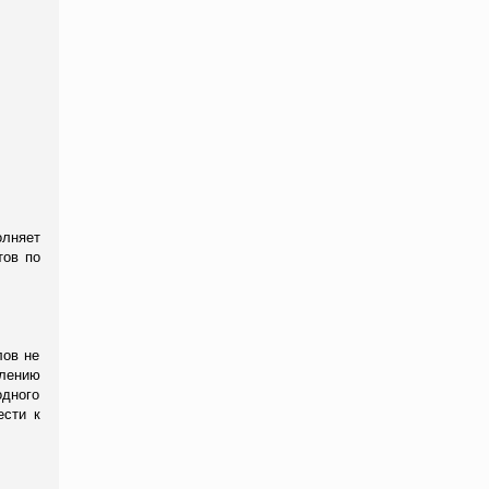
олняет
тов по
лов не
слению
одного
ести к