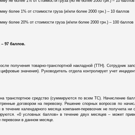
мму не более 1% от стоимости груза (но не более 2000 грн.) – 10 баллов
мму более 1% от стоимости груза (и/или более 2000 грн.) – 10 баллов
мму более 20% от стоимости груза (и/или более 2000 грн.) – 100 баллов
– 97 баллов.
осле получения товарно-транспортной накладной (ТТН).
Сотрудник зап
, цифровые значения).
Руководитель отдела контролирует учет инциден
на транспортное средство (суммируются по всем ТС). Начисление бал
тренные договором на перевозку. Решение спорных вопросов по начи
и в течение календарного месяца компания-перевозчик не получила ни 
ируются. «0 условных баллов» в течение двух месяцев – может прив
 перевозки в данном месяце.