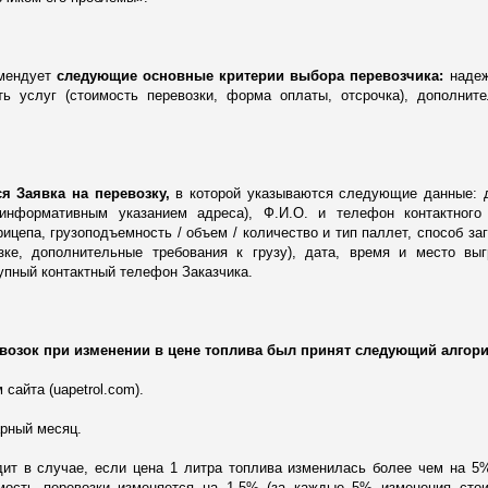
омендует
следующие основные критерии выбора перевозчика:
наде
ть услуг (стоимость перевозки, форма оплаты, отсрочка), дополнит
я Заявка на перевозку,
в которой указываются следующие данные: 
 информативным указанием адреса), Ф.И.О. и телефон контактного
рицепа, грузоподъемность / объем / количество и тип паллет, способ заг
ке, дополнительные требования к грузу), дата, время и место выг
тупный контактный телефон Заказчика.
возок при изменении в цене топлива был принят следующий алгори
сайта (uapetrol.com).
арный месяц.
дит в случае, если цена 1 литра топлива изменилась более чем на 5
мость перевозки изменяется на 1,5% (за каждые 5% изменения сто