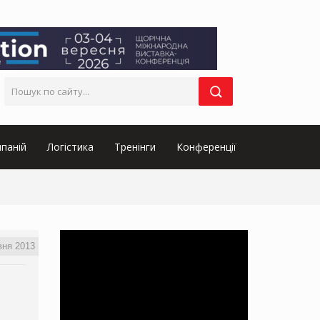
паній
Логістика
Тренінги
Конференції
вня 2013