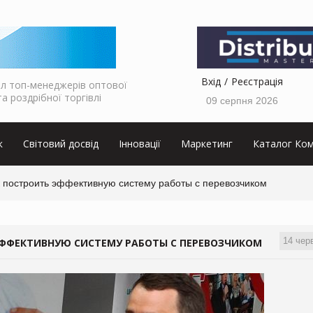
Вхід
Реєстрація
л топ-менеджерів оптової
та роздрібної торгівлі
09 серпня 2026
к
Світовий досвід
Інновації
Маркетинг
Каталог Ком
 построить эффективную систему работы с перевозчиком
14 чер
ЭФФЕКТИВНУЮ СИСТЕМУ РАБОТЫ С ПЕРЕВОЗЧИКОМ