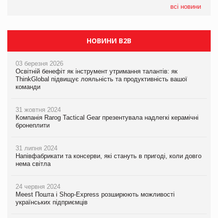
налічуватиме 374 магазини
всі новини
НОВИНИ B2B
03 березня 2026
Освітній бенефіт як інструмент утримання талантів: як
ThinkGlobal підвищує лояльність та продуктивність вашої
команди
31 жовтня 2024
Компанія Rarog Tactical Gear презентувала надлегкі керамічні
бронеплити
31 липня 2024
Напівфабрикати та консерви, які стануть в пригоді, коли довго
нема світла
24 червня 2024
Meest Пошта і Shop-Express розширюють можливості
українських підприємців