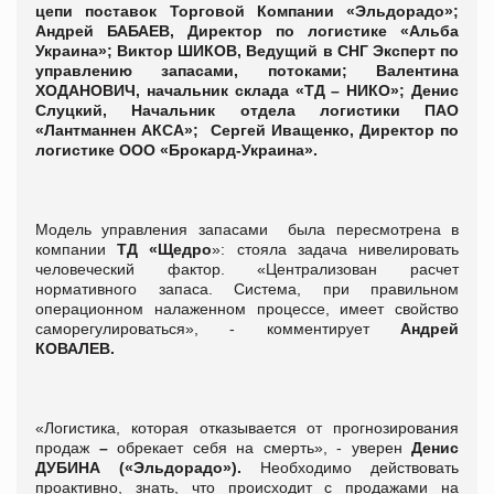
цепи поставок Торговой Компании «Эльдорадо»;
Андрей БАБАЕВ, Директор по логистике «Альба
Украина»; Виктор ШИКОВ, Ведущий в СНГ Эксперт по
управлению запасами, потоками; Валентина
ХОДАНОВИЧ, начальник склада «ТД – НИКО»; Денис
Слуцкий, Начальник отдела логистики ПАО
«Лантманнен АКСА»; Сергей Иващенко, Директор по
логистике ООО «Брокард-Украина».
Модель управления запасами
была пересмотрена в
компании
ТД «Щедро
»: стояла задача нивелировать
человеческий фактор. «Централизован расчет
нормативного запаса. Система, при правильном
операционном налаженном процессе, имеет свойство
саморегулироваться», - комментирует
Андрей
КОВАЛЕВ.
«Логистика, которая отказывается от прогнозирования
продаж
–
обрекает себя на смерть», - уверен
Денис
ДУБИНА («Эльдорадо»).
Необходимо действовать
проактивно, знать, что происходит с продажами на