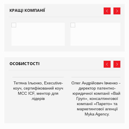
КРАЩІ КОМПАНІЇ
ОСОБИСТОСТІ
,
Тетяна Ільєнко, Executive-
Олег Андрійович Івченко —
ОВ
коуч, сертифікований коуч
директор патентно-
МСС ICF, ментор для
юридичної компанії «Вайз
лідерів
Груп», консалтингової
компанії «Парето» та
маркетингової агенції
Myka Agency.