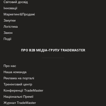
Світовий досвід
Інновації
Маркетинг&Продажі
Закупки
Логістика
Закон
Події
ПРО В2В МЕДІА-ГРУПУ TRADEMASTER
Про нас
Наша команда
Реклама на порталі
Тренінговий центр
Конференції TradeMaster
Національні Премії
Журнал TradeMaster