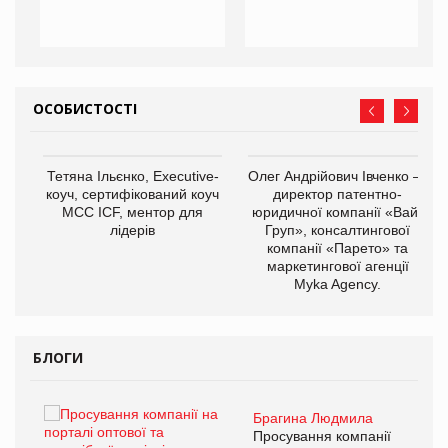
ОСОБИСТОСТІ
,
Тетяна Ільєнко, Executive-
Олег Андрійович Івченко —
ОВ
коуч, сертифікований коуч
директор патентно-
МСС ICF, ментор для
юридичної компанії «Вайз
лідерів
Груп», консалтингової
компанії «Парето» та
маркетингової агенції
Myka Agency.
БЛОГИ
Брагина Людмила
ї
Просування компанії