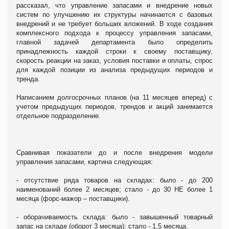
рассказал, что управление запасами и внедрение новых
систем по улучшению их структуры начинается с базовых
внедрений и не требует больших вложений. В ходе создания
комплексного подхода к процессу управления запасами,
главной задачей департамента было определить
принадлежность каждой строки к своему поставщику,
скорость реакции на заказ, условия поставки и оплаты, спрос
для каждой позиции из анализа предыдущих периодов и
тренда.
Написанием долгосрочных планов (на 11 месяцев вперед) с
учетом предыдущих периодов, трендов и акций занимается
отдельное подразделение.
Сравнивая показатели до и после внедрения модели
управления запасами, картина следующая:
- отсутствие ряда товаров на складах: было - до 200
наименований более 2 месяцев; стало - до 30 НЕ более 1
месяца (форс-мажор – поставщики).
- оборачиваемость склада: было - завышенный товарный
запас на складе (оборот 3 месяца); стало - 1,5 месяца.