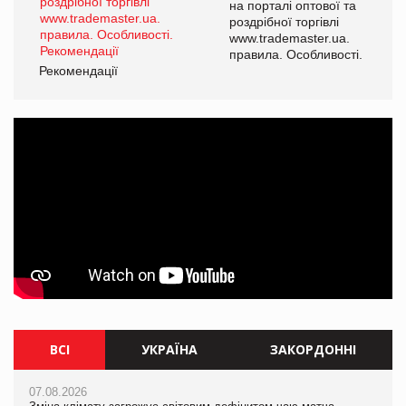
а
на порталі оптової та
роздрібної торгівлі
www.trademaster.ua.
і.
правила. Особливості.
Рекомендації
Ре
ВСІ
УКРАЇНА
ЗАКОРДОННІ
07.08.2026
07.08.2026
07.08.2026