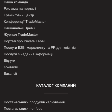
Наша команда
Реклама на порталі
Тренінговий центр
Конференції TradeMaster
Національні Премії
Журнал TradeMaster
Портал про Private Label
Послуги В2В- маркетингу та PR для клієнтів
Послуги з надання інформації
Відгуки
Контакти
Вакансії
КАТАЛОГ КОМПАНИЙ
Постачальники продуктів харчування
Постачальники nonfood