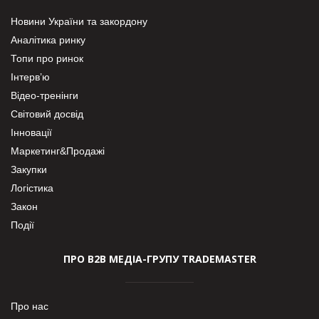
Новини України та закордону
Аналітика ринку
Топи про ринок
Інтерв’ю
Відео-тренінги
Світовий досвід
Інновації
Маркетинг&Продажі
Закупки
Логістика
Закон
Події
ПРО В2В МЕДІА-ГРУПУ TRADEMASTER
Про нас