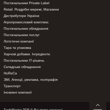
Постачальники Private Label
Retail. Роздрібні мережі, Магазини
Дистрибутори України
Агропромисловий комплекс
Постачальники обладнання
Постачальники послуг
Логістичні компанії
Тара та упаковка
Харчові добавки. Інгредієнти.
Постачальники IT-рішень
Складське обладнання
HoReCa
ЗМІ, Агенції, реклама, поліграфія
Транспорт
Іноземні компанії
TradeMaster 2026 © Всі права захищені.