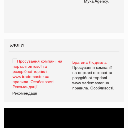
Myka Agency.
ОВ
БЛОГИ
Брагина Людмила
ї
Просування компанії
а
на порталі оптової та
роздрібної торгівлі
www.trademaster.ua.
і.
правила. Особливості.
Рекомендації
Ре