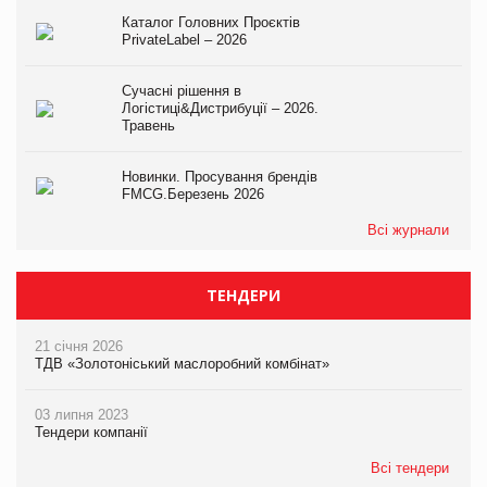
Каталог Головних Проєктів
PrivateLabel – 2026
Сучасні рішення в
Логістиці&Дистрибуції – 2026.
Травень
Новинки. Просування брендів
FMCG.Березень 2026
Всі журнали
ТЕНДЕРИ
21 січня 2026
ТДВ «Золотоніський маслоробний комбінат»
03 липня 2023
Тендери компанії
Всі тендери