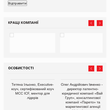
КРАЩІ КОМПАНІЇ
ОСОБИСТОСТІ
Тетяна Ільєнко, Executive-
Олег Андрійович Івченко —
коуч, сертифікований коуч
директор патентно-
МСС ICF, ментор для
юридичної компанії «Вайз
лідерів
Груп», консалтингової
компанії «Парето» та
маркетингової агенції
,