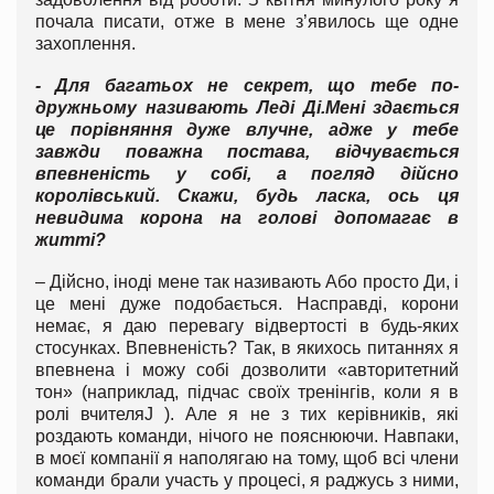
почала писати, отже в мене з’явилось ще одне
захоплення.
- Для багатьох не секрет, що тебе по-
дружньому називають Леді Ді.
Мені здається
це порівняння дуже влучне, адже у тебе
завжди поважна постава, відчувається
впевненість у собі, а погляд дійсно
королівський. Скажи, будь ласка, ось ця
невидима корона на голові допомагає в
житті?
– Дійсно, іноді мене так називають Або просто Ди, і
це мені дуже подобається. Насправді, корони
немає, я даю перевагу відвертості в будь-яких
стосунках. Впевненість? Так, в якихось питаннях я
впевнена і можу собі дозволити «авторитетний
тон» (наприклад, підчас своїх тренінгів, коли я в
ролі вчителяJ ). Але я не з тих керівників, які
роздають команди, нічого не пояснюючи. Навпаки,
в моєї компанії я наполягаю на тому, щоб всі члени
команди брали участь у процесі, я раджусь з ними,