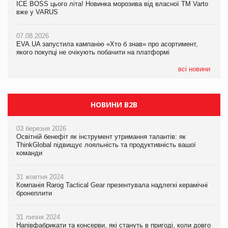
ICE BOSS цього літа! Новинка морозива від власної ТМ Varto
06.08.2026
вже у VARUS
Смачна новинка для хвостатих: у VARUS з’явилися паучі
07.08.2026
Varto Paw expert від власної ТМ Varto!
Франція заборонила рекламні дзвінки без згоди клієнтів
07.08.2026
EVA.UA запустила кампанію «Хто б знав» про асортимент,
05.08.2026
якого покупці не очікують побачити на платформі
Мережа супермаркетів VARUS купує мережу магазинів
формату convenience store КОЛО: об’єднана компанія
налічуватиме 374 магазини
всі новини
НОВИНИ B2B
03 березня 2026
Освітній бенефіт як інструмент утримання талантів: як
ThinkGlobal підвищує лояльність та продуктивність вашої
команди
31 жовтня 2024
Компанія Rarog Tactical Gear презентувала надлегкі керамічні
бронеплити
31 липня 2024
Напівфабрикати та консерви, які стануть в пригоді, коли довго