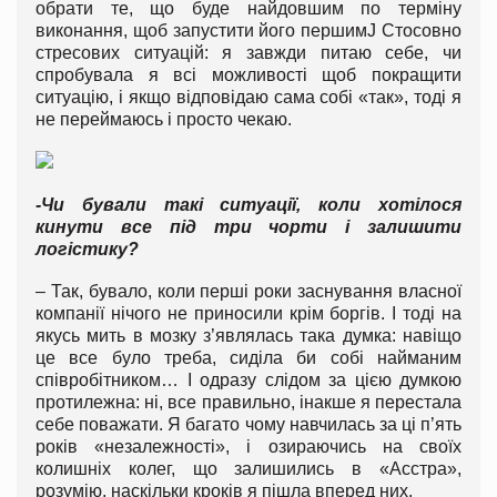
обрати те, що буде найдовшим по терміну
виконання, щоб запустити його першимJ Стосовно
стресових ситуацій: я завжди питаю себе, чи
спробувала я всі можливості щоб покращити
ситуацію, і якщо відповідаю сама собі «так», тоді я
не переймаюсь і просто чекаю.
-Чи бували такі ситуації, коли хотілося
кинути все під три чорти і залишити
логістику?
– Так, бувало, коли перші роки заснування власної
компанії нічого не приносили крім боргів. І тоді на
якусь мить в мозку з’являлась така думка: навіщо
це все було треба, сиділа би собі найманим
співробітником… І одразу слідом за цією думкою
протилежна: ні, все правильно, інакше я перестала
себе поважати. Я багато чому навчилась за ці п’ять
років «незалежності», і озираючись на своїх
колишніх колег, що залишились в «Асстра»,
розумію, наскільки кроків я пішла вперед них.