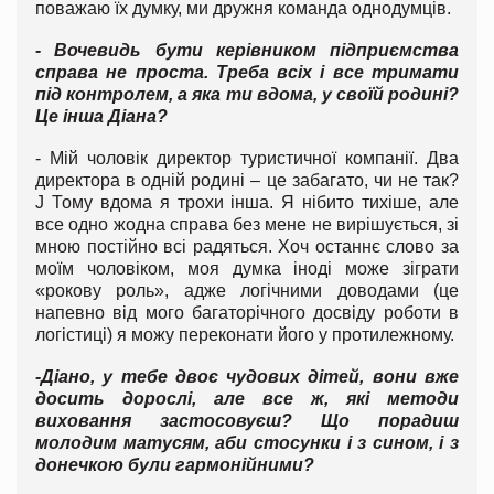
поважаю їх думку, ми дружня команда однодумців.
- Вочевидь бути керівником підприємства
справа не проста. Треба всіх і все тримати
під контролем, а яка ти вдома, у своїй родині?
Це інша Діана?
- Мій чоловік директор туристичної компанії. Два
директора в одній родині – це забагато, чи не так?
J Тому вдома я трохи інша. Я нібито тихіше, але
все одно жодна справа без мене не вирішується, зі
мною постійно всі радяться. Хоч останнє слово за
моїм чоловіком, моя думка іноді може зіграти
«рокову роль», адже логічними доводами (це
напевно від мого багаторічного досвіду роботи в
логістиці) я можу переконати його у протилежному.
-Діано, у тебе двоє чудових дітей, вони вже
досить дорослі, але все ж, які методи
виховання застосовуєш? Що порадиш
молодим матусям, аби стосунки і з сином, і з
донечкою були гармонійними?