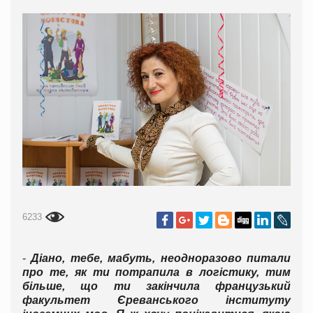
6233
-
Діано, тебе, мабуть, неодноразово питали
про те, як ти потрапила в логістику, тим
більше, що ти закінчила французький
факультет Єреванського інституту