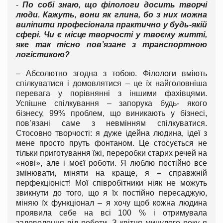
-
По собі знаю, що філологи досить творчі
люди. Кажуть, вони як глина, бо з них можна
виліпити професіонала практично у будь-якій
сфері. Чи є місце творчості у твоєму житті,
яке так тісно пов’язане з транспортною
логістикою?
– Абсолютно згодна з тобою. Філологи вміють
спілкуватися і домовлятися – це їх найголовніша
перевага у порівнянні з іншими фахівцями.
Успішне спілкування – запорука будь- якого
бізнесу, 99% проблем, що виникають у бізнесі,
пов’язані саме з невмінням спілкуватися.
Стосовно творчості: я дуже ідейна людина, ідеї з
мене просто пруть фонтаном. Це стосується не
тільки приготування їжі, переробки старих речей на
«нові», але і моєї роботи. Я люблю постійно все
змінювати, міняти на краще, я – справжній
перфекціоніст! Мої співробітники ніяк не можуть
звикнути до того, що я їх постійно пересаджую,
міняю їх функціонал – я хочу щоб кожна людина
проявила себе на всі 100 % і отримувала
задоволення від роботи. З квітня минулого року я