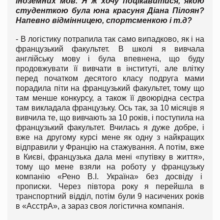
іноземних мов. Я ж хочу поцікавитися, якою
студенткою була юна красуня Діана Пілоян?
Напевно відмінницею, спортсменкою і т.д?
- В логістику потрапила так само випадково, як і на
французький факультет. В школі я вивчала
англійську мову і була впевнена, що буду
продовжувати її вивчати в інституті, але влітку
перед початком десятого класу подруга мами
порадила піти на французький факультет, тому що
там менше конкурсу, а також її двоюрідна сестра
там викладала французьку. Ось так, за 10 місяців я
вивчила те, що вивчають за 10 років, і поступила на
французький факультет. Вчилась я дуже добре, і
вже на другому курсі мене як одну з найкращих
відправили у Францію на стажування. А потім, вже
в Києві, французька дала мені «путівку в життя»,
тому що мене взяли на роботу у французьку
компанію «Рено В.І. Україна» без досвіду і
прописки. Через півтора року я перейшла в
транспортний відділ, потім були 9 насичених років
в «АсстрА», а зараз своя логістична компанія.