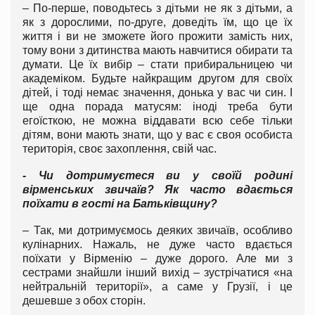
– По-перше, поводьтесь з дітьми не як з дітьми, а
як з дорослими, по-друге, доведіть їм, що це їх
життя і ви не зможете його прожити замість них,
тому вони з дитинства мають навчитися обирати та
думати. Це їх вибір – стати прибиральницею чи
академіком. Будьте найкращим другом для своїх
дітей, і тоді немає значення, донька у вас чи син. І
ще одна порада матусям: іноді треба бути
егоїсткою, не можна віддавати всю себе тільки
дітям, вони мають знати, що у вас є своя особиста
територія, своє захоплення, свій час.
- Чи дотримуєтеся ви у своїй родині
вірменських звичаїв? Як часто вдається
поїхати в гості на Батьківщину?
– Так, ми дотримуємось деяких звичаїв, особливо
кулінарних. Нажаль, не дуже часто вдається
поїхати у Вірменію – дуже дорого. Але ми з
сестрами знайшли інший вихід – зустрічатися «на
нейтральній території», а саме у Грузії, і це
дешевше з обох сторін.