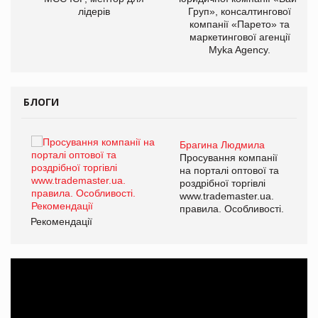
лідерів
Груп», консалтингової
компанії «Парето» та
маркетингової агенції
Myka Agency.
БЛОГИ
Брагина Людмила
ї
Просування компанії
а
на порталі оптової та
роздрібної торгівлі
www.trademaster.ua.
і.
правила. Особливості.
Рекомендації
Ре