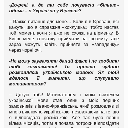
-
До-речі, а де ти себе почуваєш «більше»
вдома – в Україні чи у Вірменії?
– Важке питання для мене… Коли я в Єревані, всі
кажуть, що я справжня «хохлушка», тобто настав
той момент, коли я вже не схожа на вірменку. В
Києві мене спочатку приймали за іноземку, але
зараз можуть навіть прийняти за «западенку»
через чорні очі.
-Не можу зауважити даний факт і не зробити
тобі комплімент! Ти просто чудово
розмовляєш українською мовою! Як тобі
вдалося її вивчити, що слугувало
мотиватором?
– Дякую тобі! Мотиватором і моїм вчителем
української мови став один з моїх перших
замовників з Івано-Франківська, який розмовляв зі
мною виключно українською, незважаючи на те, що
я відповідала російською. Але так було перші
кілька місяців, потім я почала потрохи відповідати