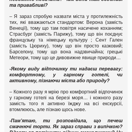
та привабливі?
– Я зараз спробую назвати міста у протилежність
тих, які вважаються стандартом: Верона (замість
Венеції), тому що там повітря насичене коханням;
Страсбург (замість Парижу), тому що він поєднує
французьку та німецьку культуру ; Сент Гален
(замість Цюриху), тому що він просто казковий;
Барселону, тому що вона надзвичайна; грецькі
Метеори, тому що це дивовижне явище природи…
-Якому виду відпочинку ти надаєш перевагу:
комфортному, у гарному готелі, чи
активному, пізнаючи міста або природу?
– Кожного разу я мрію про комфортний відпочинок
у гарному готелі на березі моря… і кожного разу
замість того я активно їжджу на всі екскурсії,
втомлююсь, але пізнаю щось нове.
-Пам’ятаю, ти розповідала, що печеш
смачнючі торти. Як зараз справи з випічкою?