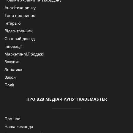
Новини України та закордону
Аналітика ринку
Топи про ринок
Інтерв’ю
Відео-тренінги
Світовий досвід
Інновації
Маркетинг&Продажі
Закупки
Логістика
Закон
Події
ПРО В2В МЕДІА-ГРУПУ TRADEMASTER
Про нас
Наша команда