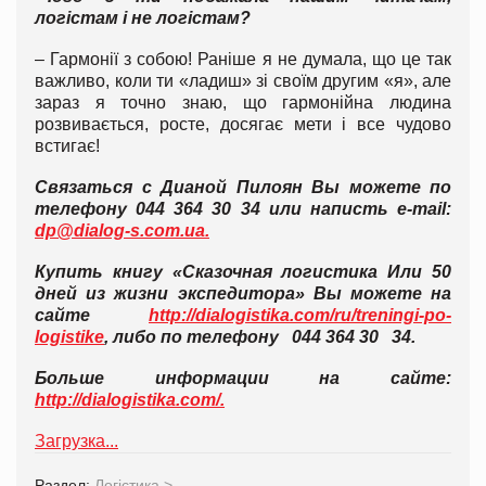
логістам і не логістам?
– Гармонії з собою! Раніше я не думала, що це так
важливо, коли ти «ладиш» зі своїм другим «я», але
зараз я точно знаю, що гармонійна людина
розвивається, росте, досягає мети і все чудово
встигає!
Связаться с Дианой Пилоян Вы можете по
телефону 044 364 30 34 или написть e-mail:
dp@dialog-s.com.ua.
Купить книгу «Сказочная логистика Или 50
дней из жизни экспедитора» Вы можете на
сайте
http://dialogistika.com/ru/treningi-po-
logistike
, либо по телефону 044 364 30 34.
Больше информации на сайте:
http://dialogistika.com/.
Загрузка...
Раздел:
Логістика
>