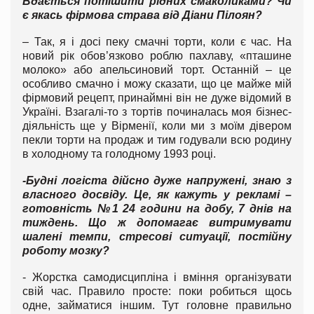
Вдається потішити рідних смаколиками? Чи
є якась фірмова страва від Діани Пілоян?
– Так, я і досі пеку смачні торти, коли є час. На
новий рік обов’язково роблю пахлаву, «пташине
молоко» або апельсиновий торт. Останній – це
особливо смачно і можу сказати, що це майже мій
фірмовий рецепт, принаймні він не дуже відомий в
Україні. Взагалі-то з тортів починалась моя бізнес-
діяльність ще у Вірменії, коли ми з моїм дівером
пекли торти на продаж и тим годували всю родину
в холодному та голодному 1993 році.
-Будні логіста дійсно дуже напружені, знаю з
власного досвіду. Це, як кажуть у рекламі –
готовність №1 24 години на добу, 7 днів на
тиждень. Що ж допомагає витримувати
шалені темпи, стресові ситуації, постійну
роботу мозку?
- Жорстка самодисципліна і вміння організувати
свій час. Правило просте: поки робиться щось
одне, займатися іншим. Тут головне правильно