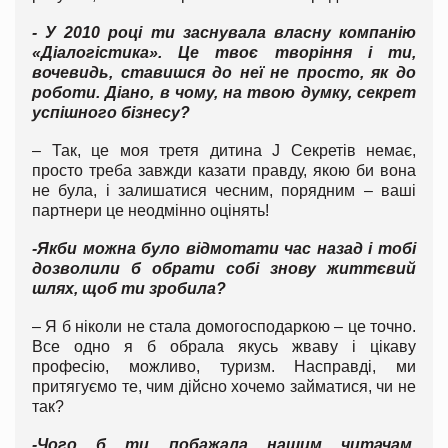
- У 2010 році ти заснувала власну компанію
«Діалогістика». Це твоє творіння і ти,
вочевидь, ставишся до неї не просто, як до
роботи. Діано, в чому, на твою думку, секрет
успішного бізнесу?
– Так, це моя третя дитина J Секретів немає,
просто треба завжди казати правду, якою би вона
не була, і залишатися чесним, порядним – ваші
партнери це неодмінно оцінять!
-Якби можна було відмотати час назад і тобі
дозволили б обрати собі знову життєвий
шлях, щоб ти зробила?
– Я б ніколи не стала домогосподаркою – це точно.
Все одно я б обрала якусь жваву і цікаву
професію, можливо, туризм. Насправді, ми
притягуємо те, чим дійсно хочемо займатися, чи не
так?
-Чого б ти побажала нашим читачам,