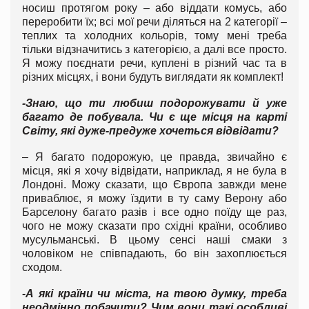
носиш протягом року – або віддати комусь, або
переробити їх; всі мої речи діляться на 2 категорії –
теплих та холодних кольорів, тому мені треба
тільки відзначитись з категорією, а далі все просто.
Я можу поєднати речи, куплені в різний час та в
різних місцях, і вони будуть виглядати як комплект!
-Знаю, що ти любиш подорожувати й уже
багато де побувала. Чи є ще місця на карті
Світу, які дуже-предуже хочеться відвідати?
– Я багато подорожую, це правда, звичайно є
місця, які я хочу відвідати, наприклад, я не була в
Лондоні. Можу сказати, що Європа завжди мене
приваблює, я можу їздити в ту саму Верону або
Барселону багато разів і все одно поїду ще раз,
чого не можу сказати про східні країни, особливо
мусульманські. В цьому сенсі наші смаки з
чоловіком не співпадають, бо він захоплюється
сходом.
-А які країни чи міста, на твою думку, треба
неодмінно побачити? Чим вони такі особливі