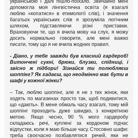
українською і далі пішло-поїхало. Звичайно мені
допомогла моя лінгвістична освіта (я взагалі
люблю «копатися» в етимології слів), і значення
багатьох українських слів я зрозуміла логічним
шляхом, підставляючи різні приставки.
Враховуючи те, що я вчила мову на слух, я можу
досить нормально говорити, але мені важко
писати, тому що я не вчила жодних правил.
- Діано, у тебе завжди був класний гардероб!
Витончені сукні, брюки, блузки, спідниці, і
звісно ж підбори! Зізнайся ти полюбляєш
шоппінг? Як гадаєш, що неодмінно має бути в
шафі у кожної жінки?
– Так, люблю шоппінг, але я не з тих жінок, яки
ходять по магазинах просто так, щоб подивитися,
що «дають». В мене обмаль часу взагалі, тому мій
шоппінг проходить дуже швидко, з конкретною
метою. Якщо чесно, 90 % мого гардеробу
складаюсь речі, куплені за кордоном підчас
відпустки, коли я маю більше часу. Стосовно шафи:
треба своєчасно позбавлятися речей, яки не