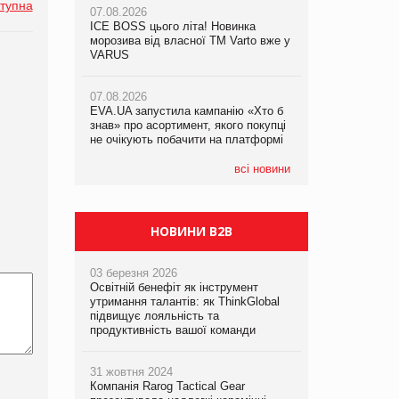
тупна
07.08.2026
ICE BOSS цього літа! Новинка
06.08.2026
07.08.2026
морозива від власної ТМ Varto вже у
Смачна новинка для хвостатих: у
Франція заборонила рекламні дзвінки
VARUS
VARUS з’явилися паучі Varto Paw
без згоди клієнтів
expert від власної ТМ Varto!
07.08.2026
EVA.UA запустила кампанію «Хто б
05.08.2026
знав» про асортимент, якого покупці
Мережа супермаркетів VARUS купує
не очікують побачити на платформі
мережу магазинів формату
convenience store КОЛО: об’єднана
компанія налічуватиме 374 магазини
всі новини
НОВИНИ B2B
03 березня 2026
Освітній бенефіт як інструмент
утримання талантів: як ThinkGlobal
підвищує лояльність та
продуктивність вашої команди
31 жовтня 2024
Компанія Rarog Tactical Gear