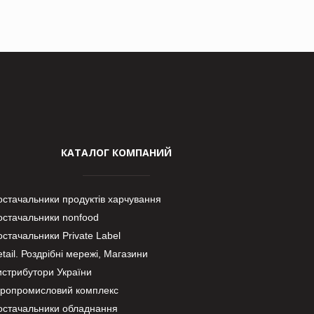
КАТАЛОГ КОМПАНИЙ
остачальники продуктів харчування
остачальники nonfood
стачальники Private Label
tail. Роздрібні мережі, Магазини
истрибутори України
гропромисловий комплекс
остачальники обладнання