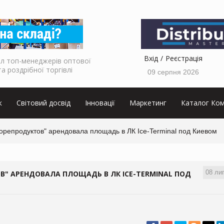
Вхід
Реєстрація
л топ-менеджерів оптової
та роздрібної торгівлі
09 серпня 2026
к
Світовий досвід
Інновації
Маркетинг
Каталог Ком
репродуктов" арендовала площадь в ЛК Ice-Terminal под Киевом
08 ли
" АРЕНДОВАЛА ПЛОЩАДЬ В ЛК ICE-TERMINAL ПОД