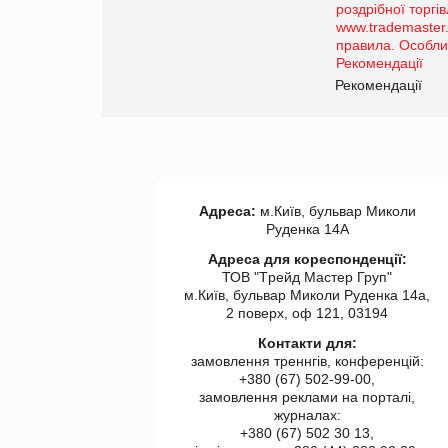
порталі оптової та
роздрібної торгівлі
www.trademaster.ua.
правила. Особливості.
ії
Рекомендації
Адреса:
м.Київ, бульвар Миколи
Руденка 14А
Адреса для кореспонденції:
ТОВ "Tрейд Мастер Груп"
м.Київ, бульвар Миколи Руденка 14а,
2 поверх, оф 121, 03194
Контакти для:
замовлення треннгів, конференцій:
+380 (67) 502-99-00,
замовлення реклами на порталі,
журналах:
+380 (67) 502 30 13,