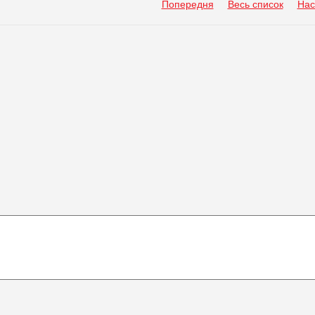
Попередня
Весь список
Нас