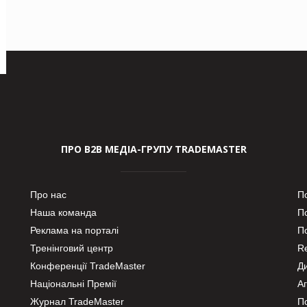
ПРО В2В МЕДІА-ГРУПУ TRADEMASTER
Про нас
П
Наша команда
П
Реклама на порталі
По
Тренінговий центр
Re
Конференції TradeMaster
Д
Національні Премії
А
Журнал TradeMaster
П