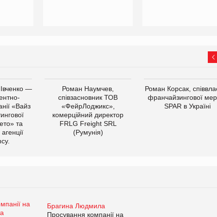
 Івченко —
Роман Наумчев,
Роман Корсак, співвла
ентно-
співзасновник ТОВ
франчайзингової мер
нії «Вайз
«ФейрЛоджикс»,
SPAR в Україні
тингової
комерційний директор
ето» та
FRLG Freight SRL
 агенції
(Румунія)
cy.
Брагина Людмила
Просування компанії на