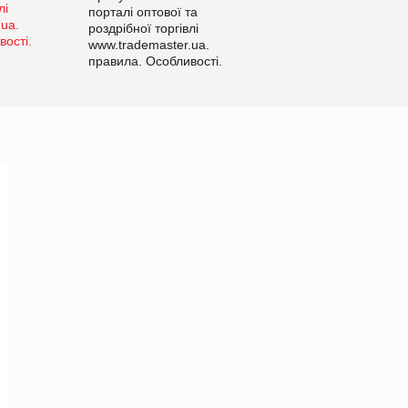
порталі оптової та
роздрібної торгівлі
www.trademaster.ua.
правила. Особливості.
Рекомендації