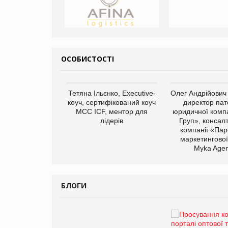
ОСОБИСТОСТІ
арас Ігорович,
Тетяна Ільєнко, Executive-
Олег Андрійович
иробництва ТОВ
коуч, сертифікований коуч
директор пат
Герчак"
МСС ICF, ментор для
юридичної компа
лідерів
Груп», консал
компанії «Пар
маркетингової
Myka Agen
БЛОГИ
Брагина Людмила
Просування компанії на