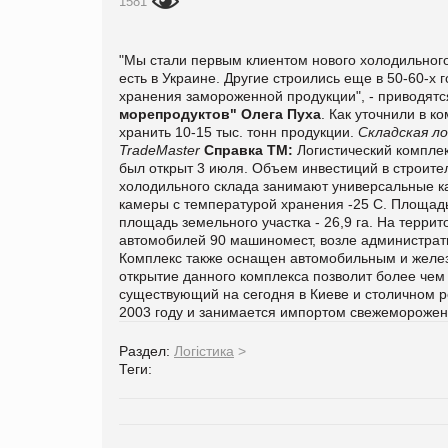
1581
"Мы стали первым клиентом нового холодильного
есть в Украине. Другие строились еще в 50-60-х 
хранения замороженной продукции", - приводят
морепродуктов" Олега Пуха
. Как уточнили в 
хранить 10-15 тыс. тонн продукции.
Складская л
TradeMaster
Справка ТМ:
Логистический комплек
был открыт 3 июля. Объем инвестиций в строите
холодильного склада занимают универсальные ка
камеры с температурой хранения -25 С. Площадь
площадь земельного участка - 26,9 га. На терри
автомобилей 90 машиномест, возле администрати
Комплекс также оснащен автомобильным и желез
открытие данного комплекса позволит более че
существующий на сегодня в Киеве и столичном 
2003 году и занимается импортом свежеморожен
Раздел:
Логістика
>
Теги: