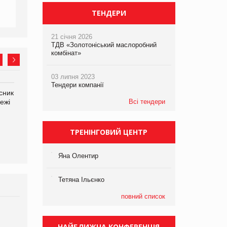
ТЕНДЕРИ
21 січня 2026
ТДВ «Золотоніський маслоробний
комбінат»
03 липня 2023
Тендери компанії
сник
Олексій Логачов-Михайлов
Яна Сараніна, директор
ежі
Файно маркет Директор
Всі тендери
компанії «УкраМарин»
департаменту з
виробництва
ТРЕНІНГОВИЙ ЦЕНТР
Яна Олентир
Тетяна Ільєнко
повний список
Брагина Людмила
Просування компанії на
НАЙБЛИЖЧА КОНФЕРЕНЦІЯ