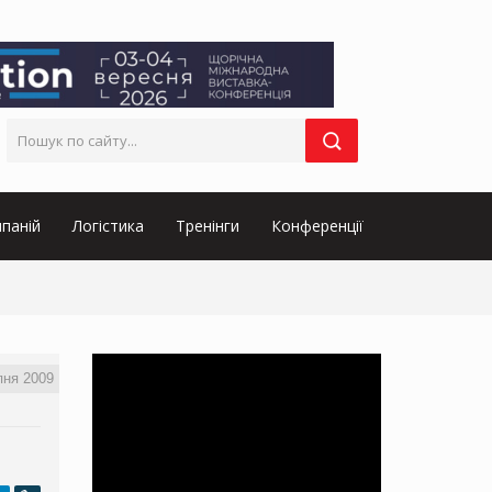
паній
Логістика
Тренінги
Конференції
пня 2009