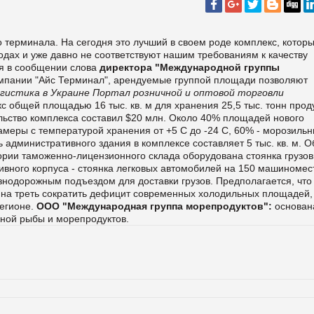
 терминала. На сегодня это лучший в своем роде комплекс, котор
годах и уже давно не соответствуют нашим требованиям к качеству
ся в сообщении слова
директора "Международной группы
компании "Айс Терминал", арендуемые группой площади позволяют
огистика в Украине
Портал розничной и оптовой торговли
с общей площадью 16 тыс. кв. м для хранения 25,5 тыс. тонн прод
льство комплекса составил $20 млн. Около 40% площадей нового
меры с температурой хранения от +5 С до -24 С, 60% - морозиль
 административного здания в комплексе составляет 5 тыс. кв. м. 
тории таможенно-лицензионного склада оборудована стоянка грузо
вного корпуса - стоянка легковых автомобилей на 150 машиномест
нодорожным подъездом для доставки грузов. Предполагается, что
м на треть сократить дефицит современных холодильных площадей,
регионе.
ООО "Международная группа морепродуктов":
основан
ной рыбы и морепродуктов.