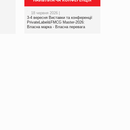
порталі оптової та
роздрібної торгівлі
18 червня 2026 |
www.trademaster.ua.
3-4 вересня Виставки та конференції
правила. Особливості.
PrivateLabel&FMCG Master-2026:
Власна марка - Власна перевага