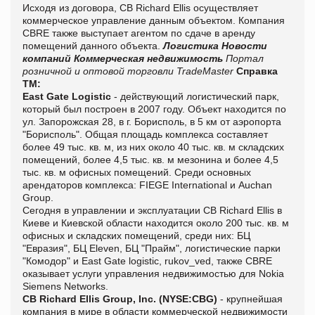
Исходя из договора, СB Richard Ellis осуществляет
коммерческое управление данным объектом. Компания
CBRE также выступает агентом по сдаче в аренду
помещений данного объекта.
Логистика
Новости
компаний
Коммерческая недвижимость
Портал
розничной и оптовой торговли TradeMaster
Справка
ТМ:
Еast Gate Logistic
- действующий логистический парк,
который был построен в 2007 году. Объект находится по
ул. Запорожская 28, в г. Борисполь, в 5 км от аэропорта
"Борисполь". Общая площадь комплекса составляет
более 49 тыс. кв. м, из них около 40 тыс. кв. м складских
помещений, более 4,5 тыс. кв. м мезонина и более 4,5
тыс. кв. м офисных помещений. Среди основных
арендаторов комплекса: FIEGE International и Auchan
Group.
Сегодня в управлении и эксплуатации СB Richard Ellis в
Киеве и Киевской области находится около 200 тыс. кв. м
офисных и складских помещений, среди них: БЦ
"Евразия", БЦ Eleven, БЦ "Прайм", логистические парки
"Комодор" и Еast Gate logistic, rukov_ved, также CBRE
оказывает услуги управления недвижимостью для Nokia
Siemens Networks.
CB Richard Ellis Group, Inc. (NYSE:CBG)
- крупнейшая
компания в мире в области коммерческой недвижимости