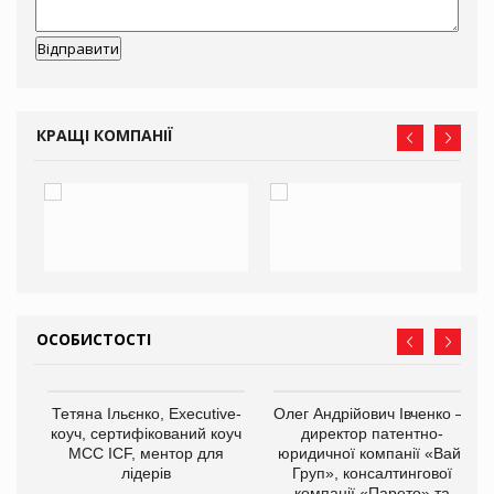
КРАЩІ КОМПАНІЇ
ОСОБИСТОСТІ
,
Тетяна Ільєнко, Executive-
Олег Андрійович Івченко —
ОВ
коуч, сертифікований коуч
директор патентно-
МСС ICF, ментор для
юридичної компанії «Вайз
лідерів
Груп», консалтингової
компанії «Парето» та