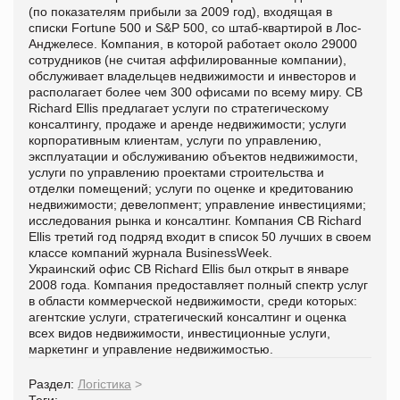
(по показателям прибыли за 2009 год), входящая в
списки Fortune 500 и S&P 500, со штаб-квартирой в Лос-
Анджелесе. Компания, в которой работает около 29000
сотрудников (не считая аффилированные компании),
обслуживает владельцев недвижимости и инвесторов и
располагает более чем 300 офисами по всему миру. CB
Richard Ellis предлагает услуги по стратегическому
консалтингу, продаже и аренде недвижимости; услуги
корпоративным клиентам, услуги по управлению,
эксплуатации и обслуживанию объектов недвижимости,
услуги по управлению проектами строительства и
отделки помещений; услуги по оценке и кредитованию
недвижимости; девелопмент; управление инвестициями;
исследования рынка и консалтинг. Компания CB Richard
Ellis третий год подряд входит в список 50 лучших в своем
классе компаний журнала BusinessWeek.
Украинский офис СB Richard Ellis был открыт в январе
2008 года. Компания предоставляет полный спектр услуг
в области коммерческой недвижимости, среди которых:
агентские услуги, стратегический консалтинг и оценка
всех видов недвижимости, инвестиционные услуги,
маркетинг и управление недвижимостью.
Раздел:
Логістика
>
Теги: