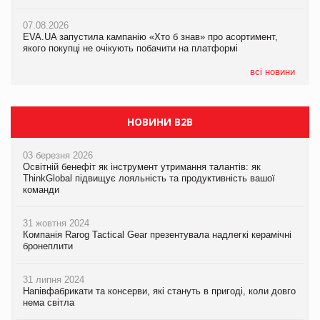
07.08.2026
Varto Paw expert від власної ТМ Varto!
Франція заборонила рекламні дзвінки без згоди клієнтів
07.08.2026
EVA.UA запустила кампанію «Хто б знав» про асортимент,
05.08.2026
якого покупці не очікують побачити на платформі
Мережа супермаркетів VARUS купує мережу магазинів
формату convenience store КОЛО: об’єднана компанія
налічуватиме 374 магазини
всі новини
НОВИНИ B2B
03 березня 2026
Освітній бенефіт як інструмент утримання талантів: як
ThinkGlobal підвищує лояльність та продуктивність вашої
команди
31 жовтня 2024
Компанія Rarog Tactical Gear презентувала надлегкі керамічні
бронеплити
31 липня 2024
Напівфабрикати та консерви, які стануть в пригоді, коли довго
нема світла