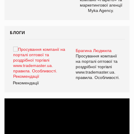
маркетингової агенції
Myka Agency.
БЛОГИ
Брагина Людмила
ї
Просування компанії
а
на порталі оптової та
роздрібної торгівлі
www.trademaster.ua.
і.
правила. Особливості.
Рекомендації
Ре