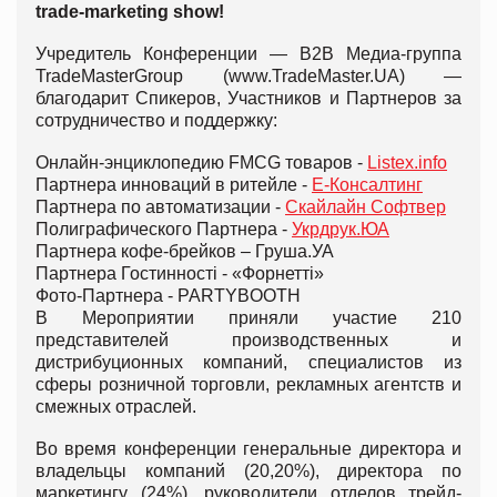
trade-marketing show!
Учредитель Конференции — B2B Медиа-группа
TradeMasterGroup (www.TradeMaster.UA) —
благодарит Спикеров, Участников и Партнеров за
сотрудничество и поддержку:
Онлайн-энциклопедию FMCG товаров -
Listex.info
Партнера инноваций в ритейле -
Е-Консалтинг
Партнера по автоматизации -
Скайлайн Софтвер
Полиграфического Партнера -
Укрдрук.ЮА
Партнера кофе-брейков – Груша.УА
Партнера Гостинності - «Форнетті»
Фото-Партнера - PARTYBOOTH
В Мероприятии приняли участие 210
представителей производственных и
дистрибуционных компаний, специалистов из
сферы розничной торговли, рекламных агентств и
смежных отраслей.
Во время конференции генеральные директора и
владельцы компаний (20,20%), директора по
маркетингу (24%), руководители отделов трейд-