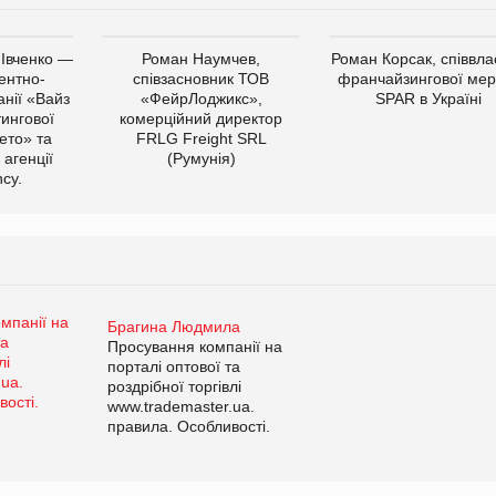
 Івченко —
Роман Наумчев,
Роман Корсак, співвла
ентно-
співзасновник ТОВ
франчайзингової мер
нії «Вайз
«ФейрЛоджикс»,
SPAR в Україні
тингової
комерційний директор
ето» та
FRLG Freight SRL
 агенції
(Румунія)
cy.
Брагина Людмила
Просування компанії на
порталі оптової та
роздрібної торгівлі
www.trademaster.ua.
правила. Особливості.
Рекомендації