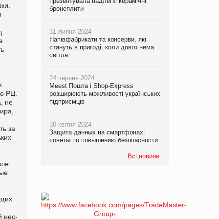
презентувала надлегкі керамічні
ки.
бронеплити
ы
д,
31 липня 2024
Напівфабрикати та консерви, які
в
стануть в пригоді, коли довго нема
ть
світла
24 червня 2024
х
Meest Пошта і Shop-Express
о РЦ.
розширюють можливості українських
підприємців
, не
мира,
30 квітня 2024
ть за
Защита данных на смартфонах:
ьких
советы по повышению безопасности
Всі новини
вле.
вые
ющих
 нес­