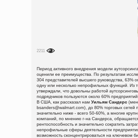
2211
Период активного внедрения модели аут­сорсинга
оценили ее преимущества. По результатам исс
304 представителей высшего руководства, 63% 
одну или несколько непрофильных функций. Из т
утверждали, что довольны работой аутсорсингов
подрядчиков пользуются около 60% предприятий,
В США, как рассказал нам
Уильям Сандерс
(мен
bsanders
@
walmart.
com
), до 80% торговых сетей 
значительно ниже - всего 50-60%, а многие круп
компаний, по мне­нию г-на Сандерса, обращается
рентоспособность и значительно сократить затра
непрофильные сферы деятельности предприятия
возможность сконцентриро­ваться на ключевом би