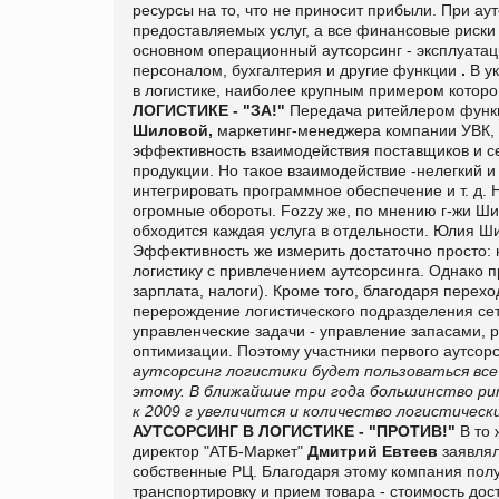
ресурсы на то, что не приносит прибы­ли. При а
предоставляемых услуг, а все финансовые риски
основном операционный аут­сорсинг - эксплуатац
персоналом, бухгалтерия и другие функции
.
В ук
в логистике, наиболее крупным примером которо
ЛОГИСТИКЕ - "ЗА!"
Передача ритейлером функци
Шиловой,
маркетинг-менед­жера компании УВК, 
эффективность взаимодействия поставщиков и се
продукции. Но такое взаимодействие -нелегкий и
интегрировать программное обеспечение и т. д.
огромные обороты.
Fozzy
же, по мнению г-жи Шил
обходится каждая услуга в отдельности. Юлия Шил
Эффективность же изме­рить достаточно просто: 
логистику с привлечением аутсор­синга. Однако 
зарплата, налоги). Кроме того, благодаря перехо
перерождение логистического подразделения се
управленческие задачи - управление запасами, 
оптимизации. Поэтому участники первого аутсорс
аутсорсинг
логистики будет пользоваться все
этому. В ближайшие три года большинство рит
к 2009 г увеличится и количество логисти­ческ
АУТСОРСИНГ В ЛОГИСТИКЕ - "ПРОТИВ!"
В то 
директор "АТБ-Маркет"
Дмитрий Евтеев
заявлял
собственные РЦ. Благодаря этому компания пол
транспортировку и прием товара - стои­мость дос