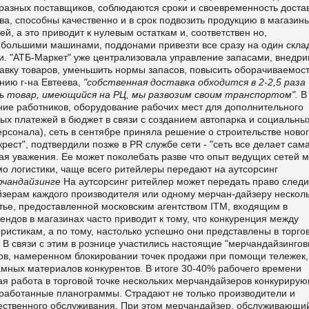
раз­ных поставщиков, соблюдаются сроки и своевременность достав
а, спо­собны качественно и в срок подвозить про­дукцию в магазин
, а это при­водит к нулевым остаткам и, соответствен но,
большими машинами, поддона­ми привезти все сразу на один скла
ми. "АТБ-Маркет" уже централизовала управление запасами, внедри
тавку товаров, уменьшить нормы запа­сов, повысить оборачиваемос
ению г-на Евтеева,
"собственная достав­
ка обходится в 2-2,5 раза
есь товар, имеющийся на РЦ, мы развозим своим транспортом".
В
чение работников, оборудование рабочих мест для дополни­тельного
ых платежей в бюджет в связи с созданием автопарка и социаль­ны
ерсонала), сеть в сентябре приняла решение о строительстве новог
 крест", подтвердили позже в
PR
службе сети - "сеть все делает сама
ная уважения. Ее может поко­лебать разве что опыт ведущих сетей 
о логистики, чаще всего ритейлеры передают на аутсорсинг
рчандайзинге
На аутсорсинг ритейлер может пере­дать право следи
йзерам каж­дого производителя или одному мерчан-дайзеру нескол
атье, предоста­вленной московским агентством
ITM
, входящим в
ендов в магазинах часто приводит к тому, что конкуренция между
ристикам, а по тому, настолько успешно они представлены в торго
. В связи с этим в рознице участи­лись настоящие "мерчандайзинго
цов, намеренном блокировании точек продажи при помощи тележек,
мных материалов конкурен­тов. В итоге 30-40% рабочего времени
ая работа в торговой точке нес­кольких мерчандайзеров конкуриру
работанные планограммы. Страдают не только производители и
чественного обслуживания. При этом мерчандайзер, обслуживающий