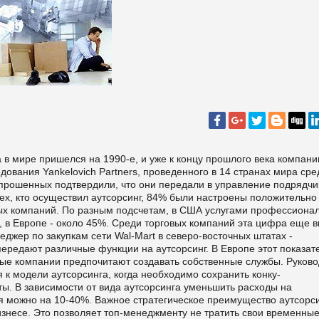
 в мире пришелся на 1990-е, и уже к концу прошлого века компани
ледования
Yankelovich
Partners
, проведенного в 14 стра­нах мира сре
опрошенных подтвердили, что они передали в управление подрядч
ех, кто осуществил аутсорсинг, 84% были настроены положительно
ых компаний. По разным подсчетам, в США услугами про­фессиона
 в Европе - около 45%. Среди торговых компаний эта цифра еще 
еджер по закупкам сети
Wal
-
Mart
в северо-восточных штатах
-
передают различные функции на аут­сорсинг. В Европе этот показат
ные компании предпочитают создавать собствен­ные службы. Руково
 к модели аут­сорсинга, когда необходимо сохранить конку­
ты. В зависимости от вида аутсорсинга уменьшить расходы на
 можно на 10-40%. Важное стратегическое преимущество аутсорс
знесе. Это позволяет топ-менеджменту не тратить свои времен­ны