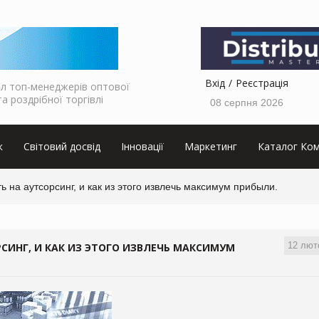
Вхід
Реєстрація
л топ-менеджерів оптової
та роздрібної торгівлі
08 серпня 2026
к
Світовий досвід
Інновації
Маркетинг
Каталог Ком
ь на аутсорсинг, и как из этого извлечь максимум прибыли.
12 лют
СИНГ, И КАК ИЗ ЭТОГО ИЗВЛЕЧЬ МАКСИМУМ