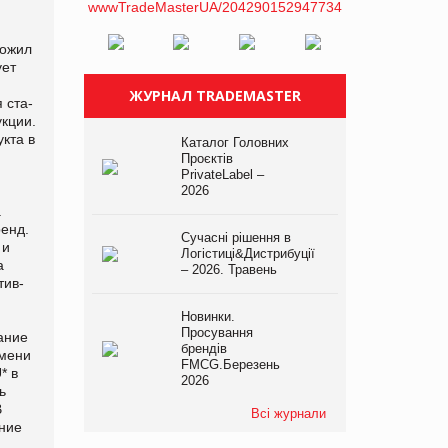
ложил
ует
ЖУРНАЛ TRADEMASTER
 ста­
кции.
кта в
Каталог Головних
Проєктів
PrivateLabel –
2026
а
ренд.
Сучасні рішення в
 и
Логістиці&Дистрибуції
а
– 2026. Травень
тив­
Новинки.
Просування
­ние
брендів
емени
FMCG.Березень
U
* в
2026
ь
В
Всі журнали
ение