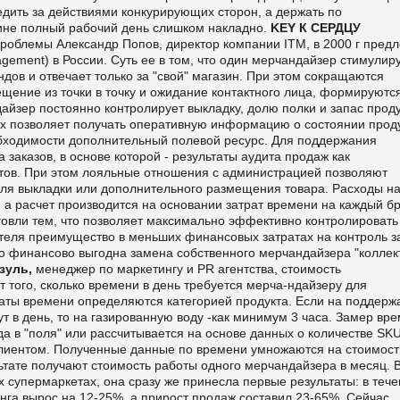
едить за действиями конкури­рующих сторон, а держать по
ине полный рабочий день слишком накладно.
KEY
К СЕРДЦУ
робле­мы Александр Попов, директор компании ITM, в 2000 г пред
gement) в России. Суть ее в том, что один мерчандай­зер стимулир
ов и отвечает толь­ко за "свой" магазин. При этом сокращают­ся
ение из точки в точку и ожида­ние контактного лица, формируются
йзер постоянно контролирует выкладку, долю полки и запас проду
ых позволяет получать оперативную информацию о состоянии проду
еобходимости дополнительный полевой ресурс. Для поддержания
зака­зов, в основе которой - результаты аудита продаж как
нтов. При этом лояльные отношения с администрацией позволяют
ля выкладки или дополнительного размещения товара. Расходы н
 а расчет производится на основании затрат времени на каждый б
говли тем, что позволяет макси­мально эффективно контролировать
те­ля преимущество в меньших финансовых за­тратах на контроль з
о финансово выгодна замена собственного мерчандайзера "коллек
зуль,
менеджер по маркетингу и
PR
агентства, стоимость
т того, сколько времени в день требуется мерча-ндайзеру для
аты времени определяют­ся категорией продукта. Если на поддержа
ут в день, то на газированную воду -как минимум 3 часа. Замер вр
да в "поля" или рассчитывается на основе дан­ных о количестве
SK
лиентом. Полученные данные по времени умножаются на стоимост
льтате получают стоимость работы одного мерчандайзера в месяц. 
х супермаркетах, она сразу же принесла первые результаты: в теч
га вырос на 12-25%, а прирост про­даж составил 23-65%. Сейчас