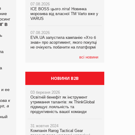
07.08.2026
в
ICE BOSS цього літа! Новинка
06.08.2026
ение
07.08.2026
морозива від власної ТМ Varto вже у
Смачна новинка для хвостатих: у
Франція заборонила рекламні дзвінки
VARUS
VARUS з’явилися паучі Varto Paw
рсинг
без згоди клієнтів
expert від власної ТМ Varto!
Г В
07.08.2026
ь
EVA.UA запустила кампанію «Хто б
05.08.2026
знав» про асортимент, якого покупці
Мережа супермаркетів VARUS купує
не очікують побачити на платформі
мережу магазинів формату
ла
convenience store КОЛО: об’єднана
компанія налічуватиме 374 магазини
всі новини
а
НОВИНИ B2B
 и ее
03 березня 2026
Освітній бенефіт як інструмент
ова к
утримання талантів: як ThinkGlobal
г, а
підвищує лояльність та
продуктивність вашої команди
ьный
31 жовтня 2024
Компанія Rarog Tactical Gear