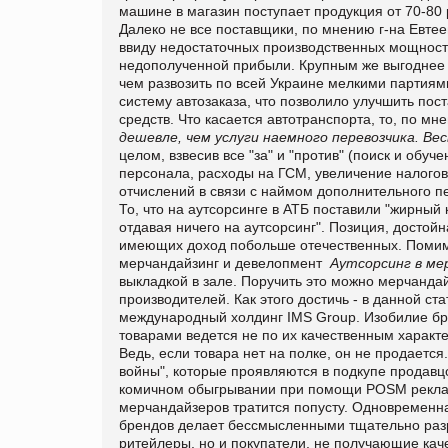
машине в магазин поступает продукция от 70-80 
Далеко не все поставщики, по мнению г-на Евтеев
ввиду недостаточных производственных мощностей
недополученной прибыли. Крупным же выгоднее 
чем развозить по всей Украине мелкими пар­тия
систему автозаказа, что позволило улучшить пос
средств. Что касается автотранспорта, то, по мн
дешевле, чем услуги наемного перевозчика. В
целом, взвесив все "за" и "против" (поиск и обу
персонала, расходы на ГСМ, уве­личение налогов
отчислений в связи с наймом допол­нительного п
То, что на аутсорсинге в АТБ постави­ли "жирный
отдавая ничего на аутсорсинг". Пози­ция, достой
имеющих доход побольше отече­ственных. Помим
мерчандайзинг и девелопмент
Аутсорсинг в ме
выкладкой в зале. Поручить это можно мерчанда
производителей. Как этого достичь - в данной ст
международный холдинг
IMS
Group
. Изобилие бр
товарами ведется не по их качественным характе
Ведь, если товара нет на полке, он не продается
войны", которые проявляются в подкупе продав
комичном обыгрывании при помощи
POSM
рекла
мерчандайзеров тратится попусту. Одно­временн
брендов делает бессмысленными тща­тельно раз
ритейлеры, но и покупатели, не получаю­щие ка