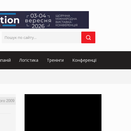
паній
Логістика
Тренінги
Конференції
ого 2009