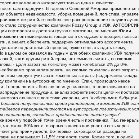
утсорсинге компанию интересуют только цена и качество
 несет сам подрядчик. В торговле Северной Америки применяется 
ия объектов недвижи­мости, уборка помещений, логистика, управ­л
раинском же ритейле наибольшее распространение получил аутсо
го стало сотрудничество компании
Fozzy
Group
и УВК.
АУТСОРСИН
и сорти­ровки и доставки грузов в магазины, по мнению
Юлии
позволит оптимизиро­вать товарные и складские операции, повы­сит
ти, а значит, обеспечить поддержку оптимального ассортимента
 достаточно длительный процесс, нужно ведь отладить схему,
 Но в целом он оказался выгодным для обеих компаний: УВК получи
овой, как и другим ритейлерам, нет смысла считать, во сколько
ова: - Доля затрат на логистику может коле­баться 2% до 8%.
необходимо про­анализировать, на сколько снизилась доля затрат н
при этом следует учитывать косвенные затраты (содержание склада,
ду компа­нии на аутсорсинг, по мнению Юлии, про­изошло некое
ти. Теперь логисты больше не ищут машины, а переключаются на
распределение продукции, ана­лиз эффективности цепочки поставок
ингового альянса в логистике увере­ны, что
"в обозримом будущем
 большей популярностью среди ритейлеров, и компа­ния УВК гот
ейлеров переориенти­руются на аутсорсинг логистических услу
их операторов, способных предоста­влять такие услуги".
же время у подобной точки зрения есть и противники. Так, генерал
, что около 80% всех товарных запасов поступает в сеть через
учает ряд преимуществ. Во-первых, сокращаются расходы на
тавки не превышает 1-1,5% стои­мости груза. Кроме того, в одной