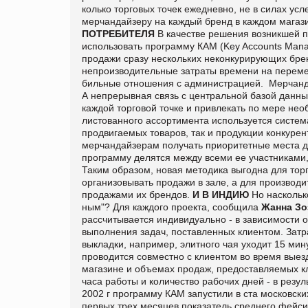
колько торговых точек ежедневно, не в силах усл
мерчандайзеру на каждый бренд в каждом магаз
ПОТРЕБИТЕЛЯ
В качестве решения возникшей п
использовать про­грамму КАМ (Key Accounts Mana
продажи сразу нескольких неконкурирующих бренд
непроизводительные затраты времени на перемещ
бильные отношения с администрацией. Мерчанда
А непрерывная связь с центральной базой данн
каж­дой торговой точке и привлекать по мере н
листованного ассортимента используется система 
продвигаемых товаров, так и продукции конкуре
мерчандайзерам получать приоритетные места д
программу делятся между всеми ее участниками,
Таким образом, новая методика выгод­на для тор
организовывать продажи в зале, а для производи
продажами их брендов.
И В ИНДИЮ
Но наскольк
ным"? Для каждого проекта, сообщила
Жанна Зо
рассчитывается индивидуально - в зависимости о
выполнения задач, поставлен­ных клиентом. Затр
выкладки, например, элитного чая уходит 15 мин
прово­дится совместно с клиентом во время выез
магазине и объемах продаж, предоставляемых к
часа работы и количество рабочих дней - в резу
2002 г программу КАМ запустили в ста московски
первых трех месяцев показатель среднего фейсин