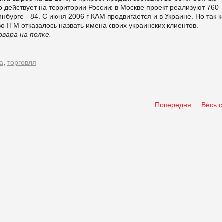
 действует на террито­рии России: в Москве проект реализуют 760
инбурге - 84. С июня 2006 г КАМ продвигается и в Украине. Но так к
во
ITM
отказалось назвать имена своих украинских клиентов.
вара на полке.
а
,
торговля
Попередня
Весь 