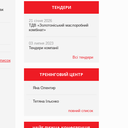
ТЕНДЕРИ
ак
21 січня 2026
ТДВ «Золотоніський маслоробний
комбінат»
03 липня 2023
Тендери компанії
Всі тендери
список
ТРЕНІНГОВИЙ ЦЕНТР
Яна Олентир
Тетяна Ільєнко
повний список
НАЙБЛИЖЧА КОНФЕРЕНЦІЯ