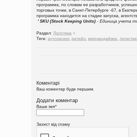
программа, по словам ее разра­ботчиков, успешно
торговых точки, в Санкт-Петербурге -67, в Екатер
программа находится на стадии запуска, агентст
' SKU (Stock Keeping Units)
- Единица учета то
Раздел:
Логістика
>
Теги:
аутсорсинг
,
ритейл
,
мерчандайзер
,
логистик
Коментарі
Ваш коментар буде першим.
Додати коментар
Ваше імя
*
Захист від спаму