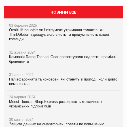
НОВИНИ B2B
03 березня 2026
Освітній бенефіт як інструмент утримання талантів: як
ThinkGlobal підвищує лояльність та продуктивність вашої
команди
31 жовтня 2024
Компанія Rarog Tactical Gear презентувала надлегкі керамічні
бронеплити
31 липня 2024
Напівфабрикати та консерви, які стануть в пригоді, коли довго
нема світла
24 червня 2024
Meest Пошта і Shop-Express розширюють можливості
українських підприємців
30 квітня 2024
Защита данных на смартфонах: советы по повышению