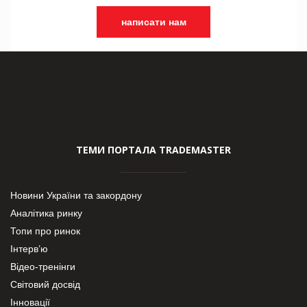
написати нам
ТЕМИ ПОРТАЛА TRADEMASTER
Новини України та закордону
Аналітика ринку
Топи про ринок
Інтерв’ю
Відео-тренінги
Світовий досвід
Інновації