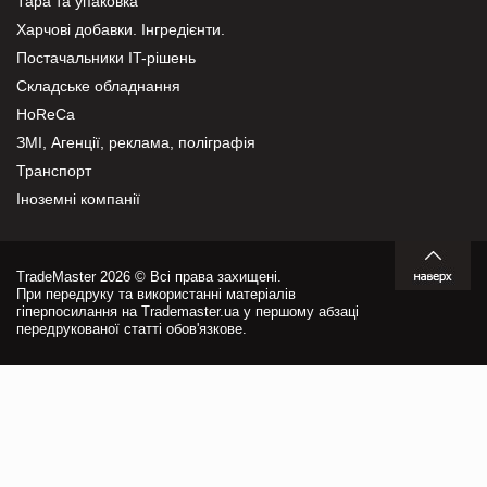
Тара та упаковка
Харчові добавки. Інгредієнти.
Постачальники IT-рішень
Складське обладнання
HoReCa
ЗМІ, Агенції, реклама, поліграфія
Транспорт
Іноземні компанії
TradeMaster 2026 © Всі права захищені.
При передруку та використанні матеріалів
гіперпосилання на Trademaster.ua у першому абзаці
передрукованої статті обов'язкове.