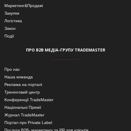
Маркетинг&Продажі
Закупки
Логістика
Закон
Події
ПРО В2В МЕДІА-ГРУПУ TRADEMASTER
Про нас
Наша команда
Реклама на порталі
Тренінговий центр
Конференції TradeMaster
Національні Премії
Журнал TradeMaster
Портал про Private Label
Послуги В2В- маркетингу та PR для клієнтів