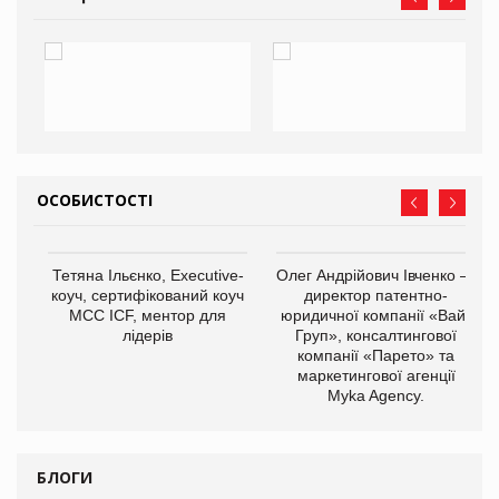
ОСОБИСТОСТІ
,
Тетяна Ільєнко, Executive-
Олег Андрійович Івченко —
ОВ
коуч, сертифікований коуч
директор патентно-
МСС ICF, ментор для
юридичної компанії «Вайз
лідерів
Груп», консалтингової
компанії «Парето» та
маркетингової агенції
Myka Agency.
БЛОГИ