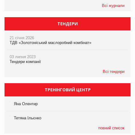
Всі журнали
ТЕНДЕРИ
21 січня 2026
ТДВ «Золотоніський маслоробний комбінат»
03 липня 2023
Тендери компанії
Всі тендери
ТРЕНІНГОВИЙ ЦЕНТР
Яна Олентир
Тетяна Ільєнко
повний список