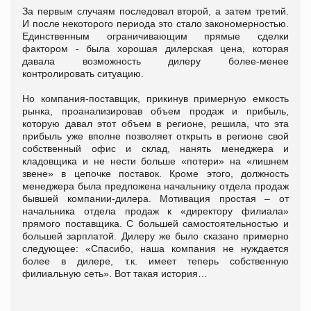
За первым случаям последовал второй, а затем третий.
И после некоторого периода это стало закономерностью.
Единственным ограничивающим прямые сделки
фактором - была хорошая дилерская цена, которая
давала возможность дилеру более-менее
контролировать ситуацию.
Но компания-поставщик, прикинув примерную емкость
рынка, проанализировав объем продаж и прибыль,
которую давал этот объем в регионе, решила, что эта
прибыль уже вполне позволяет открыть в регионе свой
собственный офис и склад, нанять менеджера и
кладовщика и не нести больше «потери» на «лишнем
звене» в цепочке поставок. Кроме этого, должность
менеджера была предложена начальнику отдела продаж
бывшей компании-дилера. Мотивация простая – от
начальника отдела продаж к «директору филиала»
прямого поставщика. С большей самостоятельностью и
большей зарплатой. Дилеру же было сказано примерно
следующее: «Спасибо, наша компания не нуждается
более в дилере, т.к. имеет теперь собственную
филиальную сеть». Вот такая история…