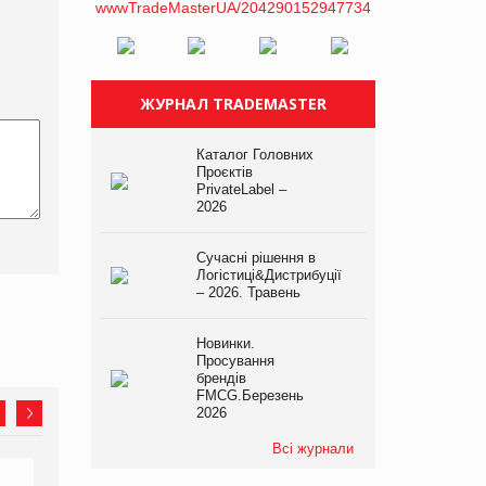
ЖУРНАЛ TRADEMASTER
Каталог Головних
Проєктів
PrivateLabel –
2026
Сучасні рішення в
Логістиці&Дистрибуції
– 2026. Травень
Новинки.
Просування
брендів
FMCG.Березень
2026
Всі журнали