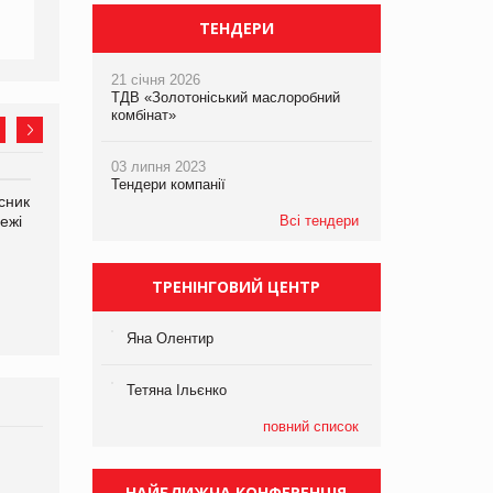
ТЕНДЕРИ
21 січня 2026
ТДВ «Золотоніський маслоробний
комбінат»
03 липня 2023
Тендери компанії
сник
Олексій Логачов-Михайлов
Яна Сараніна, директор
ежі
Файно маркет Директор
Всі тендери
компанії «УкраМарин»
департаменту з
виробництва
ТРЕНІНГОВИЙ ЦЕНТР
Яна Олентир
Тетяна Ільєнко
повний список
Брагина Людмила
Просування компанії на
НАЙБЛИЖЧА КОНФЕРЕНЦІЯ