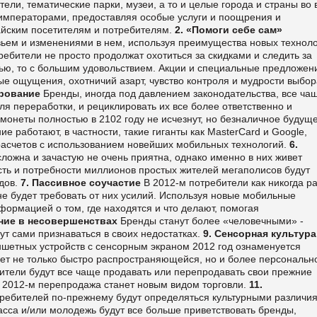
тели, тематические парки, музеи, а то и целые города и страны во
императорами, предоставляя особые услуги и поощрения и
айским посетителям и потребителям.
2. «Помоги себе сам»
вьем и изменениями в нем, используя преимущества новых техноло
ребители не просто продолжат охотиться за скидками и следить за
стью, то с большим удовольствием. Акции и специальные предложен
рые ощущения, охотничий азарт, чувство контроля и мудрости выбор
ирование
Бренды, иногда под давлением законодательства, все ча
ля переработки, и рециклировать их все более ответственно и
монеты полностью в 2102 году не исчезнут, но безналичное будущ
е работают, в частности, такие гиганты как MasterCard и Google,
асчетов с использованием новейших мобильных технологий.
6.
сложна и зачастую не очень приятна, однако именно в них живет
ть и потребности миллионов простых жителей мегаполисов будут
дов.
7. Пассивное соучастие
В 2012-м потребители как никогда р
 не будет требовать от них усилий. Используя новые мобильные
нформацией о том, где находятся и что делают, помогая
ание в несовершенствах
Бренды станут более «человечными» -
ут сами признаваться в своих недостатках.
9. Сенсорная культур
ншетных устройств с сенсорным экраном 2012 год ознаменуется
ет не только быстро распространяющейся, но и более персональн
ители будут все чаще продавать или перепродавать свои прежние
 В 2012-м перепродажа станет новым видом торговли.
11.
ребителей по-прежнему будут определяться культурными различи
асса и/или молодежь будут все больше приветствовать бренды,