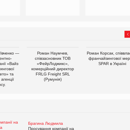
 Івченко —
Роман Наумчев,
Роман Корсак, співвла
ентно-
співзасновник ТОВ
франчайзингової мер
нії «Вайз
«ФейрЛоджикс»,
SPAR в Україні
тингової
комерційний директор
ето» та
FRLG Freight SRL
 агенції
(Румунія)
cy.
Брагина Людмила
Просування компанії на