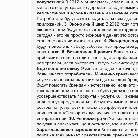
покупателей
В 2012-м универмаги, авиалинии, о
мире развернут красные дорожки перед новыми 
демонстрируя щедрое внимание и уважение кит
Потребители будут сами следить за своим здоро
приложений.
3. Экономный шик
В 2012 году пот
акциями - они будут делать это если не с гордо
сегодня - это не просто экономия денег: это ост
есть еще один источник статуса.
4. Эко-рецикл
будут прибегать к сбору собственных продуктов д
новаторски.
5. Безналичный расчет
Банкноты и 
приблизится еще на один шаг. Над его приближени
намеревающиеся выстроить новую эко-систему р
Вдохновение снизу
Жизнь в городах хаотична, 
большинство потребителей. И именно креативнос
служить основным источником вдохновения брен
будут помогать брендам - естественно, если это
технологии, они с готовностью будут делиться и
усовершенствовать продукты и услуги.
8. Призн
перестанут представляться безупречными и начн
ростом популярности и числа сматрфонов и пла
появлением «Сенсорной культуры», которая стан
интерактивной.
10. Ре-коммерция
Умные потреб
покупки и раскрывать ценность того, что имеют.
Зарождающееся взросление
Хотя желания пот
почти на всех рынках представители среднего кл