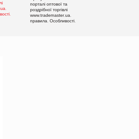
порталі оптової та
роздрібної торгівлі
www.trademaster.ua.
правила. Особливості.
Рекомендації