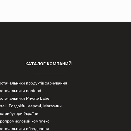
КАТАЛОГ КОМПАНИЙ
остачальники продуктів харчування
остачальники nonfood
стачальники Private Label
tail. Роздрібні мережі, Магазини
истрибутори України
гропромисловий комплекс
остачальники обладнання