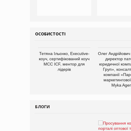
ОСОБИСТОСТІ
арас Ігорович,
Тетяна Ільєнко, Executive-
Олег Андрійович
иробництва ТОВ
коуч, сертифікований коуч
директор пат
Герчак"
МСС ICF, ментор для
юридичної компа
лідерів
Груп», консал
компанії «Пар
маркетингової
Myka Agen
БЛОГИ
Брагина Людмила
Просування компанії на