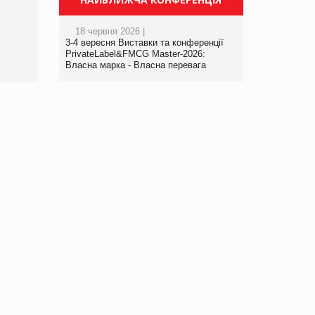
порталі оптової та
роздрібної торгівлі
18 червня 2026 |
www.trademaster.ua.
3-4 вересня Виставки та конференції
правила. Особливості.
PrivateLabel&FMCG Master-2026:
Власна марка - Власна перевага