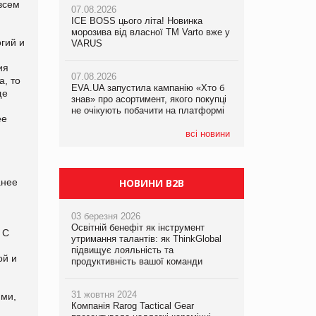
 всем
07.08.2026
ICE BOSS цього літа! Новинка
06.08.2026
07.08.2026
морозива від власної ТМ Varto вже у
Смачна новинка для хвостатих: у
гий и
Франція заборонила рекламні дзвінки
VARUS
VARUS з’явилися паучі Varto Paw
без згоди клієнтів
expert від власної ТМ Varto!
ия
07.08.2026
а, то
EVA.UA запустила кампанію «Хто б
05.08.2026
ще
знав» про асортимент, якого покупці
Мережа супермаркетів VARUS купує
не очікують побачити на платформі
мережу магазинів формату
ее
convenience store КОЛО: об’єднана
компанія налічуватиме 374 магазини
всі новини
анее
НОВИНИ B2B
03 березня 2026
Освітній бенефіт як інструмент
а
С
утримання талантів: як ThinkGlobal
підвищує лояльність та
ой и
продуктивність вашої команди
31 жовтня 2024
ями,
Компанія Rarog Tactical Gear