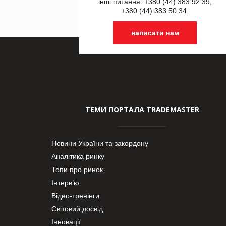
інші питання: +380 (44) 383 92 39,
+380 (44) 383 50 34.
написати нам
ТЕМИ ПОРТАЛА TRADEMASTER
Новини України та закордону
Аналітика ринку
Топи про ринок
Інтерв’ю
Відео-тренінги
Світовий досвід
Інновації