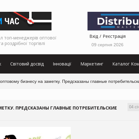
Вхід
Реєстрація
л топ-менеджерів оптової
та роздрібної торгівлі
09 серпня 2026
к
Світовий досвід
Інновації
Маркетинг
Каталог Ком
оптовому бизнесу на заметку. Предсказаны главные потребительск
04 сі
МЕТКУ. ПРЕДСКАЗАНЫ ГЛАВНЫЕ ПОТРЕБИТЕЛЬСКИЕ