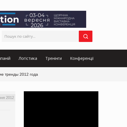
паній
Логістика
Тренінги
Конференції
ие тренды 2012 года
чня 2012