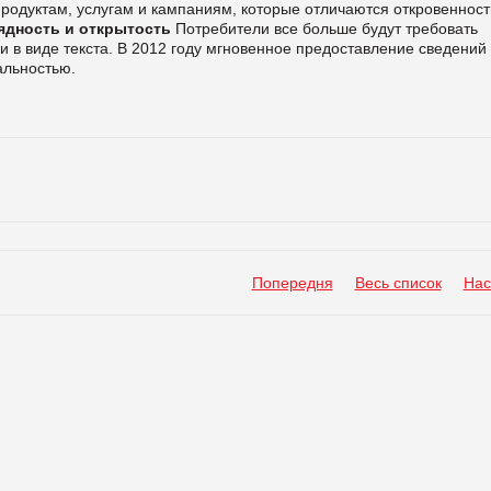
родуктам, услугам и кампаниям, которые отличаются откровенност
лядность и открытость
Потребители все больше будут требовать
 в виде текста. В 2012 году мгновенное предоставление сведений
альностью.
Попередня
Весь список
Нас