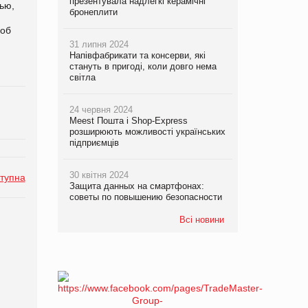
презентувала надлегкі керамічні
ью,
бронеплити
 об
31 липня 2024
Напівфабрикати та консерви, які
стануть в пригоді, коли довго нема
світла
24 червня 2024
Meest Пошта і Shop-Express
розширюють можливості українських
підприємців
30 квітня 2024
тупна
Защита данных на смартфонах:
советы по повышению безопасности
Всі новини