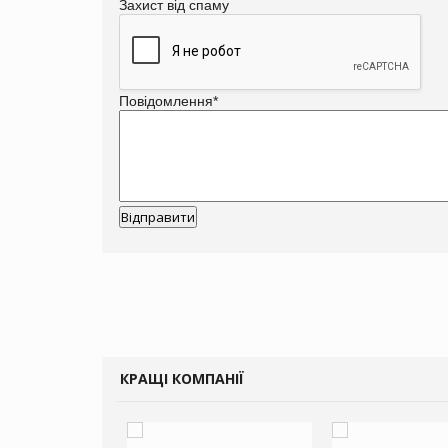
Захист від спаму
Повідомлення
*
КРАЩІ КОМПАНІЇ