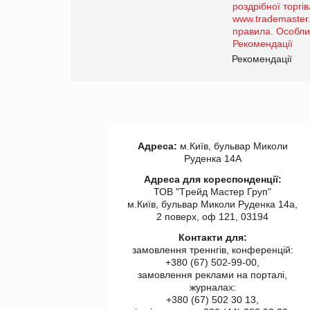
порталі оптової та
роздрібної торгівлі
www.trademaster.ua.
правила. Особливості.
ії
Рекомендації
Адреса:
м.Київ, бульвар Миколи
Руденка 14А
Адреса для кореспонденції:
ТОВ "Tрейд Мастер Груп"
м.Київ, бульвар Миколи Руденка 14а,
2 поверх, оф 121, 03194
Контакти для:
замовлення треннгів, конференцій:
+380 (67) 502-99-00,
замовлення реклами на порталі,
журналах:
+380 (67) 502 30 13,