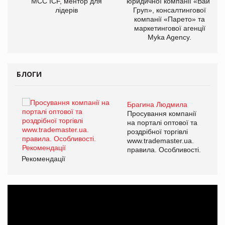
МСС ICF, ментор для
юридичної компанії «Вайз
лідерів
Груп», консалтингової
компанії «Парето» та
маркетингової агенції
Myka Agency.
БЛОГИ
Брагина Людмила
ї
Просування компанії
а
на порталі оптової та
роздрібної торгівлі
www.trademaster.ua.
і.
правила. Особливості.
Рекомендації
Ре