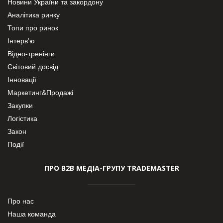
Новини України та закордону
Аналітика ринку
Топи про ринок
Інтерв’ю
Відео-тренінги
Світовий досвід
Інновації
Маркетинг&Продажі
Закупки
Логістика
Закон
Події
ПРО В2В МЕДІА-ГРУПУ TRADEMASTER
Про нас
Наша команда