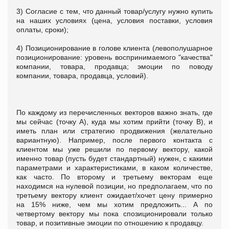
3) Согласие с тем, что данный товар/услугу нужно купить
на наших условиях (цена, условия поставки, условия
оплаты, сроки);
4) Позиционирование в голове клиента (левополушарное
позиционирование: уровень воспринимаемого "качества"
компании, товара, продавца; эмоции по поводу
компании, товара, продавца, условий).
По каждому из перечисленных векторов важно знать, где
мы сейчас (точку А), куда мы хотим прийти (точку В), и
иметь план или стратегию продвижения (желательно
вариантную). Например, после первого контакта с
клиентом мы уже решили по первому вектору, какой
именно товар (пусть будет стандартный) нужен, с какими
параметрами и характеристиками, в каком количестве,
как часто. По второму и третьему векторам еще
находимся на нулевой позиции, но предполагаем, что по
третьему вектору клиент ожидает/хочет цену примерно
на 15% ниже, чем мы хотим предложить... А по
четвертому вектору мы пока спозиционировали только
товар, и позитивные эмоции по отношению к продавцу.