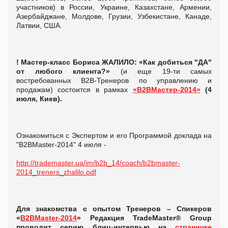
участников) в России, Украине, Казахстане, Армении,
Азербайджане, Молдове, Грузии, Узбекистане, Канаде,
Латвии, США.
! Мастер-класс Бориса ЖАЛИЛО: «Как добиться "ДА"
от любого клиента?»
(и еще 19-ти самых
востребованных B2B-Тренеров по управлению и
продажам) состоится в рамках
«В2ВМастер-2014»
(4
июля, Киев).
Ознакомиться с Экспертом и его Программой доклада на
"B2BMaster-2014" 4 июля -
http://trademaster.ua/im/b2b_14/coach/b2bmaster-
2014_treners_zhalilo.pdf
Для знакомства с опытом Тренеров – Спикеров
«
B2BMaster-2014
» Редакция TradeMaster® Group
проводит серию блиц-интервью на
страничке