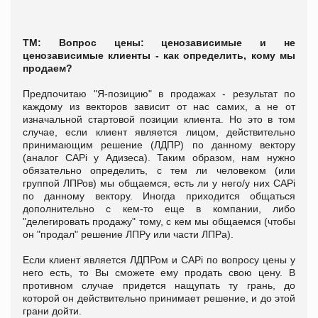
ТМ: Вопрос цены: ценозависимые и не
ценозависимые клиенты - как определить, кому мы
продаем?
Предпочитаю "Я-позицию" в продажах - результат по
каждому из векторов зависит от нас самих, а не от
изначальной стартовой позиции клиента. Но это в том
случае, если клиент является лицом, действительно
принимающим решение (ЛДПР) по данному вектору
(аналог CAPi у Адизеса). Таким образом, нам нужно
обязательно определить, с тем ли человеком (или
группой ЛПРов) мы общаемся, есть ли у него/у них CAPi
по данному вектору. Иногда приходится общаться
дополнительно с кем-то еще в компании, либо
"делегировать продажу" тому, с кем мы общаемся (чтобы
он "продал" решение ЛПРу или части ЛПРа).
Если клиент является ЛДПРом и CAPi по вопросу цены у
него есть, то Вы сможете ему продать свою цену. В
противном случае придется нащупать ту грань, до
которой он действительно принимает решение, и до этой
грани дойти.