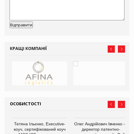
КРАЩІ КОМПАНІЇ
ОСОБИСТОСТІ
,
Тетяна Ільєнко, Executive-
Олег Андрійович Івченко —
ОВ
коуч, сертифікований коуч
директор патентно-