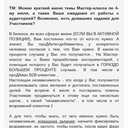
ТМ: Можно краткий анонс темы Мастер-класса по 4-
му июля, а также Ваши ожидания от работы с
аудиторией? Возможно, есть домашнее задание для
Участников?
В бизнесе, во всех сферах жизни (ЕСЛИ ВЫ В АКТИВНОЙ
ПОЗИЦИИ), Вам постоянно что-то от кого-то нужно. А
значит, Вы проДАете=добиваетесь у конкретного
человека согласия с тем, что Вам нужно. В каком-то
проценте случаев у Вас это получается... На Мастер-
классе мы с Вами проработаем инструментарий, с
помощью которого у Вас будет получаться в ГОРАЗДО
БОЛЬШЕМ ПРОЦЕНТЕ случаев... В том числе в
проДАжах B2B клиентам...
Настоящая независимость - это когда у Вас получается
реализовывать свои желания и достигать поставленных
целей. На встрече 4 июля я постараюсь помочь
Участникам продвинуться к этому еще на несколько
шагов... к своей "независимости"... в том числе и от
возражений клиентов J
А для того, чтобы знать, от чего именно нужно быть
независимым,
домашнее задание
: начните фиксировать
возражения, их частоту, чтобы понять, после каких фраз