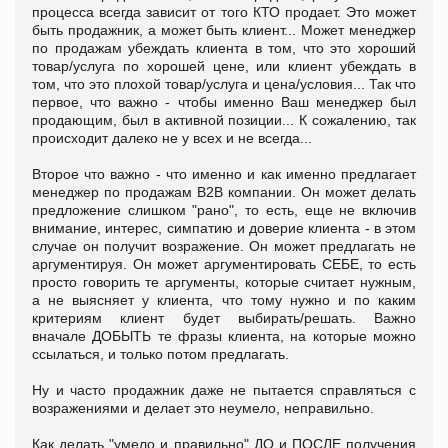
процесса всегда зависит от того КТО продает. Это может
быть продажник, а может быть клиент... Может менеджер
по продажам убеждать клиента в том, что это хороший
товар/услуга по хорошей цене, или клиент убеждать в
том, что это плохой товар/услуга и цена/условия... Так что
первое, что важно - чтобы именно Ваш менеджер был
продающим, был в активной позиции... К сожалению, так
происходит далеко не у всех и не всегда...
Второе что важно - что именно и как именно предлагает
менеджер по продажам B2B компании. Он может делать
предложение слишком "рано", то есть, еще не включив
внимание, интерес, симпатию и доверие клиента - в этом
случае он получит возражение. Он может предлагать не
аргументируя. Он может аргументировать СЕБЕ, то есть
просто говорить те аргументы, которые считает нужным,
а не выясняет у клиента, что тому нужно и по каким
критериям клиент будет выбирать/решать. Важно
вначале ДОБЫТЬ те фразы клиента, на которые можно
ссылаться, и только потом предлагать.
Ну и часто продажник даже не пытается справляться с
возражениями и делает это неумело, неправильно.
Как делать "умело и правильно" ДО и ПОСЛЕ получения