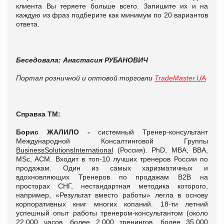
клиента Вы теряете больше всего. Запишите их и на
каждую из фраз подберите как минимум по 20 вариантов
ответа.
Беседовала: Анастасия РУБАНОВИЧ
Портал розничной и оптовой торговли
TradeMaster.UA
Справка ТМ:
Борис ЖАЛИЛО
-
системный Тренер-консультант
Международной Консалтинговой Группы
BusinessSolutionsInternational
(Россия). PhD, МВА, BBA,
MSc, ACM. Входит в топ-10 лучших тренеров России по
продажам. Один из самых харизматичных и
вдохновляющих Тренеров по продажам В2В на
просторах СНГ, нестандартная методика которого,
например, «Результат вместо работы» легла в основу
корпоративных книг многих копаний. 18-ти летний
успешный опыт работы тренером-консультантом (около
22,000 часов, более 2,000 тренингов, более 35,000